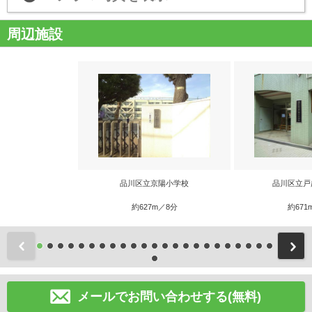
周辺施設
品川区立京陽小学校
品川区立戸
約627m／8分
約671
前
メールでお問い合わせする(無料)