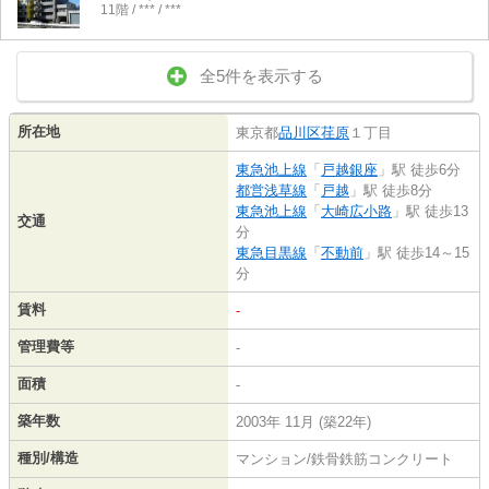
11階 / *** / ***
全5件を表示する
所在地
東京都
品川区
荏原
１丁目
東急池上線
「
戸越銀座
」駅 徒歩6分
都営浅草線
「
戸越
」駅 徒歩8分
東急池上線
「
大崎広小路
」駅 徒歩13
交通
分
東急目黒線
「
不動前
」駅 徒歩14～15
分
賃料
-
管理費等
-
面積
-
築年数
2003年 11月 (築22年)
種別/構造
マンション/鉄骨鉄筋コンクリート