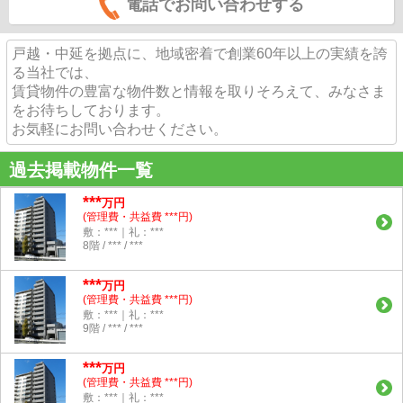
電話でお問い合わせする
戸越・中延を拠点に、地域密着で創業60年以上の実績を誇
る当社では、
賃貸物件の豊富な物件数と情報を取りそろえて、みなさま
をお待ちしております。
お気軽にお問い合わせください。
過去掲載物件一覧
***
万円
(管理費・共益費 ***円)
敷：***｜礼：***
8階 / *** / ***
***
万円
(管理費・共益費 ***円)
敷：***｜礼：***
9階 / *** / ***
***
万円
(管理費・共益費 ***円)
敷：***｜礼：***