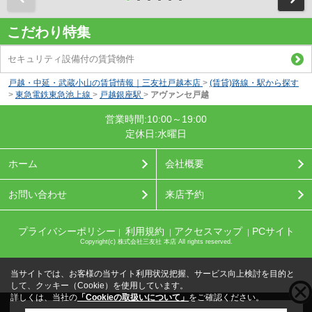
こだわり特集
セキュリティ設備付の賃貸物件
戸越・中延・武蔵小山の賃貸情報｜三友社戸越本店
>
(賃貸)路線・駅から探す
>
東急電鉄東急池上線
>
戸越銀座駅
>
アヴァンセ戸越
営業時間:10:00～19:00
定休日:水曜日
ホーム
会社概要
お問い合わせ
来店予約
プライバシーポリシー
利用規約
アクセスマップ
PCサイト
｜
｜
｜
Copyright(c) 株式会社三友社 本店 All rights reserved.
当サイトでは、お客様の当サイト利用状況把握、サービス向上検討を目的と
して、クッキー（Cookie）を使用しています。
詳しくは、当社の
「Cookieの取扱いについて」
をご確認ください。