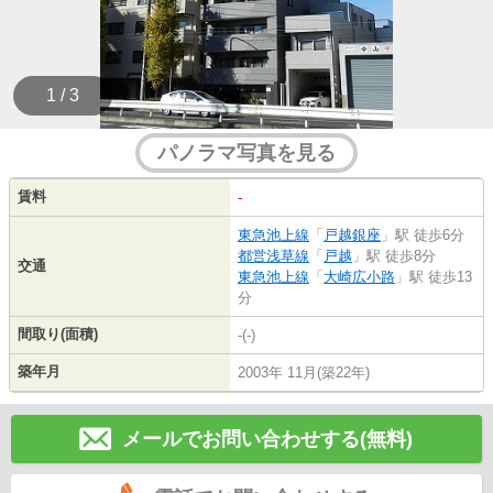
1 / 3
パノラマ写真を見る
賃料
-
東急池上線
「
戸越銀座
」駅 徒歩6分
都営浅草線
「
戸越
」駅 徒歩8分
交通
東急池上線
「
大崎広小路
」駅 徒歩13
分
間取り(面積)
-(-)
築年月
2003年 11月(築22年)
メールでお問い合わせする(無料)