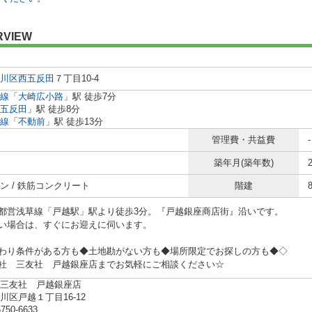
RVIEW
川区
西五反田
７丁目10-4
線
「
大崎広小路
」駅 徒歩7分
五反田
」駅 徒歩8分
線
「
不動前
」駅 徒歩13分
管理費・共益費
-
築年月(築年数)
ン / 鉄筋コンクリート
階建
都営浅草線「戸越駅」駅より徒歩3分。『戸越銀座商店街』沿いです。
い場合は、すぐにお迎えに伺います。
わり条件がある方も◆土地勘がない方も◆場所限定でお探しの方も◆◇
社 三友社 戸越銀座店までお気軽にご相談ください☆
三友社 戸越銀座店
川区戸越１丁目16-12
5750-6633