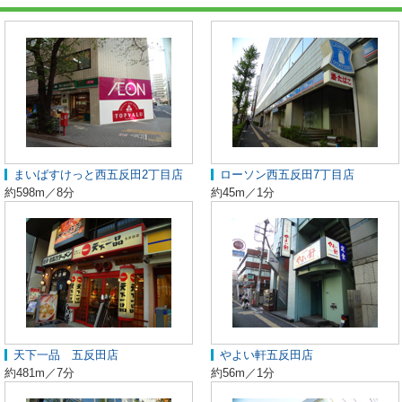
まいばすけっと西五反田2丁目店
ローソン西五反田7丁目店
約598m／8分
約45m／1分
天下一品 五反田店
やよい軒五反田店
約481m／7分
約56m／1分