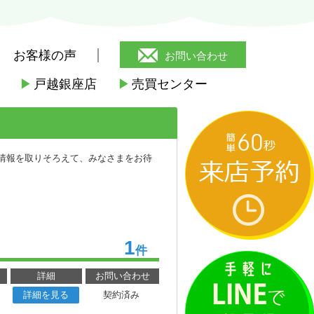
お客様の声
お問い合わせ
▶
戸越銀座店
▶
売買センター
路駅
>
LA TERRA
件情報を取りそろえて、みなさまをお待
1
件
詳細
お問い合わせ
詳細を見る
契約済み