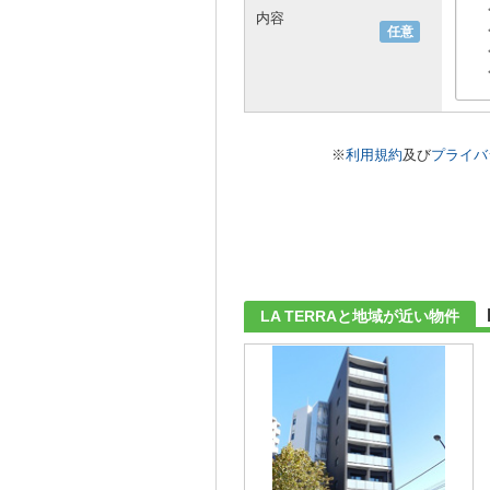
内容
任意
※
利用規約
及び
プライバ
LA TERRAと地域が近い物件