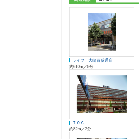
ライフ 大崎百反通店
約610m／8分
ＴＯＣ
約82m／2分