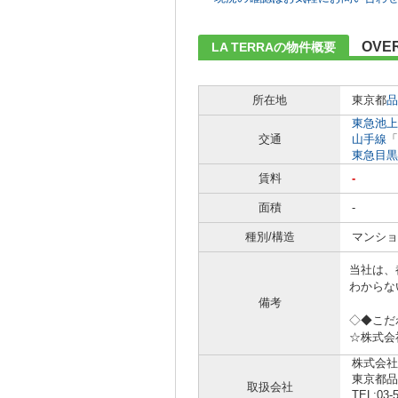
OVE
LA TERRAの物件概要
所在地
東京都
品
東急池上
交通
山手線
「
東急目黒
賃料
-
面積
-
種別/構造
マンショ
当社は、
わからな
備考
◇◆こだ
☆株式会
株式会社
東京都品
取扱会社
TEL:03-