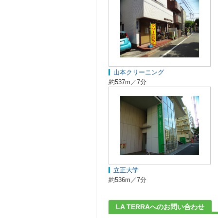
山本クリーニング
約537m／7分
立正大学
約536m／7分
LA TERRAへのお問い合わせ