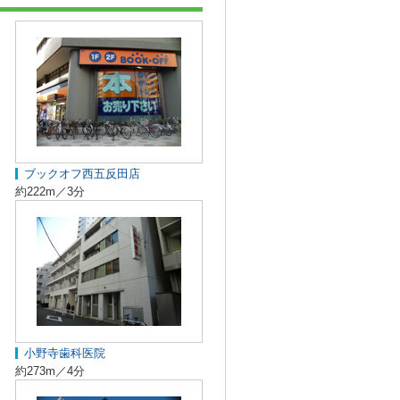
ブックオフ西五反田店
約222m／3分
小野寺歯科医院
約273m／4分