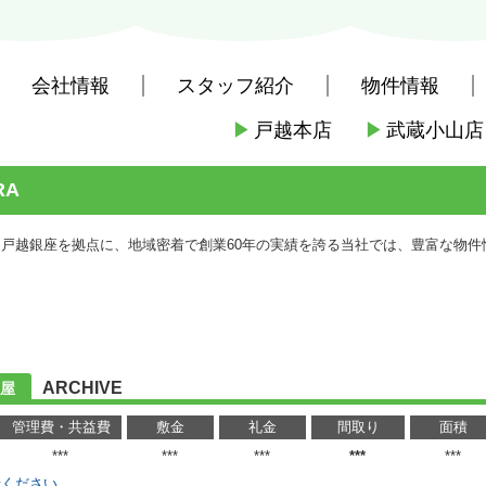
会社情報
スタッフ紹介
物件情報
▶
戸越本店
▶
武蔵小山店
社戸越本店
>
(賃貸)路線・駅から探す
>
東急電鉄東急池上線
>
大崎広小
RA
◆ 戸越銀座を拠点に、地域密着で創業60年の実績を誇る当社では、豊富な物
ARCHIVE
部屋
管理費・共益費
敷金
礼金
間取り
面積
***
***
***
***
***
せください。