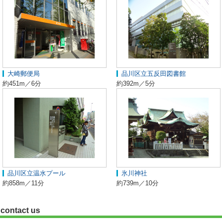
大崎郵便局
品川区立五反田図書館
約451m／6分
約392m／5分
品川区立温水プール
氷川神社
約858m／11分
約739m／10分
contact us