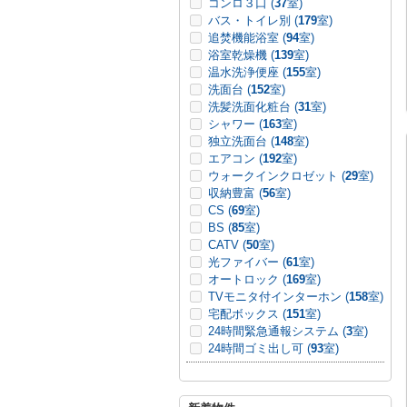
コンロ３口 (
37
室)
バス・トイレ別 (
179
室)
追焚機能浴室 (
94
室)
浴室乾燥機 (
139
室)
温水洗浄便座 (
155
室)
洗面台 (
152
室)
洗髪洗面化粧台 (
31
室)
シャワー (
163
室)
独立洗面台 (
148
室)
エアコン (
192
室)
ウォークインクロゼット (
29
室)
収納豊富 (
56
室)
CS (
69
室)
BS (
85
室)
CATV (
50
室)
光ファイバー (
61
室)
オートロック (
169
室)
TVモニタ付インターホン (
158
室)
宅配ボックス (
151
室)
24時間緊急通報システム (
3
室)
24時間ゴミ出し可 (
93
室)