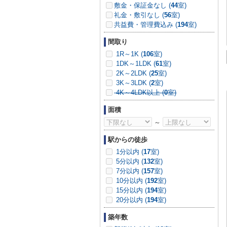
敷金・保証金なし (
44
室)
礼金・敷引なし (
56
室)
共益費・管理費込み (
194
室)
間取り
1R～1K (
106
室)
1DK～1LDK (
61
室)
2K～2LDK (
25
室)
3K～3LDK (
2
室)
4K～4LDK以上 (
0
室)
面積
～
駅からの徒歩
1分以内 (
17
室)
5分以内 (
132
室)
7分以内 (
157
室)
10分以内 (
192
室)
15分以内 (
194
室)
20分以内 (
194
室)
築年数