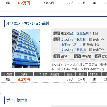
6.2
万円
4階
6,000円
1ヶ月
1ヶ月
1R
1
オリエントマンション品川
東京都
品川区
北品川
３丁目
住所
交通
京急本線
「
北品川
」駅 徒歩1分
山手線
「
品川
」駅 徒歩11分
京急本線
「
新馬場
」駅 徒歩7分
築51年
10階建
鉄
築年
階数
構造
まいばすけっと北品川１丁目店まで徒歩
る、徒歩1分の距離に立地する物件です
所在階
賃料
管理費・共益費
敷金
礼金
間取り
6.3
万円
4階
-
1ヶ月
1ヶ月
1K
1
ポート旗の台