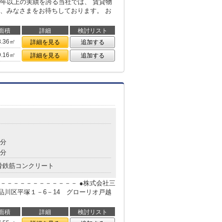
0年以上の実績を誇る当社では、 賃貸物
、みなさまをお待ちしております。 お
面積
詳細
検討リスト
8.36㎡
詳細を見る
追加する
9.16㎡
詳細を見る
追加する
8分
3分
骨鉄筋コンクリート
－－－－－－－－－－－－ ●株式会社三
京都品川区平塚１－6－14 グローリオ戸越
面積
詳細
検討リスト