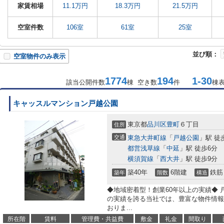
家賃相場
11.1万円
18.3万円
21.5万円
空室件数
106室
61室
25室
並び順：
空室物件のみ表示
1774
194
1-30
該当公開件数
棟 空き数
件
棟
キャッスルマンション戸越公園
東京都
品川区
豊町
６丁目
住所
交通
東急大井町線
「
戸越公園
」駅 徒
都営浅草線
「
中延
」駅 徒歩6分
横須賀線
「
西大井
」駅 徒歩9分
築40年
6階建
鉄筋
築年
階数
構造
◆地域密着型！創業60年以上の実績◆ 
の実績を誇る当社では、豊富な物件情報
おりま...
所在階
賃料
管理費・共益費
敷金
礼金
間取り