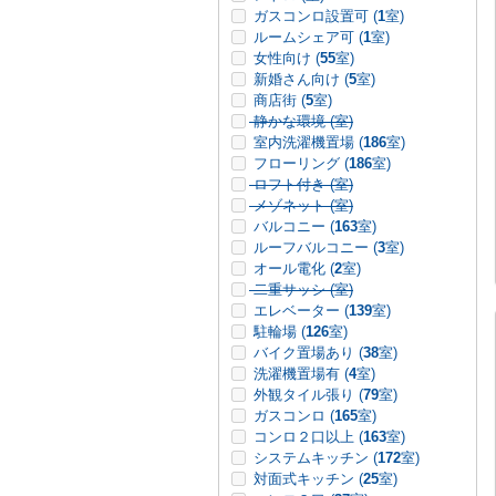
ガスコンロ設置可 (
1
室)
ルームシェア可 (
1
室)
女性向け (
55
室)
新婚さん向け (
5
室)
商店街 (
5
室)
静かな環境 (
室)
室内洗濯機置場 (
186
室)
フローリング (
186
室)
ロフト付き (
室)
メゾネット (
室)
バルコニー (
163
室)
ルーフバルコニー (
3
室)
オール電化 (
2
室)
二重サッシ (
室)
エレベーター (
139
室)
駐輪場 (
126
室)
バイク置場あり (
38
室)
洗濯機置場有 (
4
室)
外観タイル張り (
79
室)
ガスコンロ (
165
室)
コンロ２口以上 (
163
室)
システムキッチン (
172
室)
対面式キッチン (
25
室)