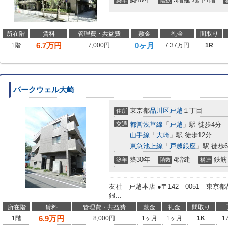
築年
階数
所在階
賃料
管理費・共益費
敷金
礼金
間取り
6.7
万円
0ヶ月
1階
7,000円
7.37万円
1R
パークウェル大崎
東京都
品川区
戸越
１丁目
住所
交通
都営浅草線
「
戸越
」駅 徒歩4分
山手線
「
大崎
」駅 徒歩12分
東急池上線
「
戸越銀座
」駅 徒歩
築30年
4階建
鉄筋
築年
階数
構造
－－－－－－－－－－－－－－－－－－
友社 戸越本店 ●〒142―0051 東
銀...
所在階
賃料
管理費・共益費
敷金
礼金
間取り
6.9
万円
1階
8,000円
1ヶ月
1ヶ月
1K
1