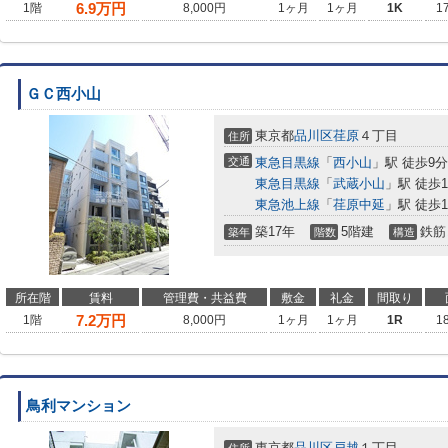
6.9
万円
1階
8,000円
1ヶ月
1ヶ月
1K
1
ＧＣ西小山
東京都
品川区
荏原
４丁目
住所
交通
東急目黒線
「
西小山
」駅 徒歩9分
東急目黒線
「
武蔵小山
」駅 徒歩1
東急池上線
「
荏原中延
」駅 徒歩1
築17年
5階建
鉄筋
築年
階数
構造
所在階
賃料
管理費・共益費
敷金
礼金
間取り
7.2
万円
1階
8,000円
1ヶ月
1ヶ月
1R
1
鳥利マンション
東京都
品川区
戸越
１丁目