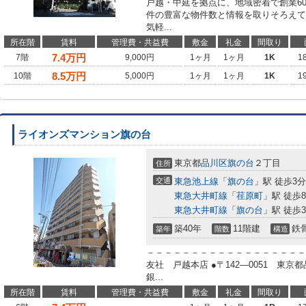
戸越・中延を拠点に、地域密着で創業6
件の豊富な物件数と情報を取りそろえて
気軽...
所在階
賃料
管理費・共益費
敷金
礼金
間取り
7.4
万円
7階
9,000円
1ヶ月
1ヶ月
1K
1
8.5
万円
10階
5,000円
1ヶ月
1ヶ月
1K
1
ライオンズマンション旗の台
東京都
品川区
旗の台
２丁目
住所
交通
東急池上線
「
旗の台
」駅 徒歩3分
東急大井町線
「
荏原町
」駅 徒歩
東急大井町線
「
旗の台
」駅 徒歩
築40年
11階建
鉄
築年
階数
構造
－－－－－－－－－－－－－－－－－－
友社 戸越本店 ●〒142―0051 東
銀...
所在階
賃料
管理費・共益費
敷金
礼金
間取り