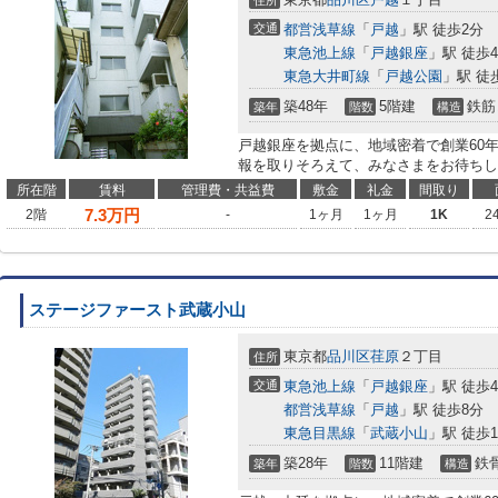
住所
交通
都営浅草線
「
戸越
」駅 徒歩2分
東急池上線
「
戸越銀座
」駅 徒歩
東急大井町線
「
戸越公園
」駅 徒
築48年
5階建
鉄筋
築年
階数
構造
戸越銀座を拠点に、地域密着で創業60
報を取りそろえて、みなさまをお待ちし
所在階
賃料
管理費・共益費
敷金
礼金
間取り
7.3
万円
2階
-
1ヶ月
1ヶ月
1K
2
ステージファースト武蔵小山
東京都
品川区
荏原
２丁目
住所
交通
東急池上線
「
戸越銀座
」駅 徒歩
都営浅草線
「
戸越
」駅 徒歩8分
東急目黒線
「
武蔵小山
」駅 徒歩1
築28年
11階建
鉄
築年
階数
構造