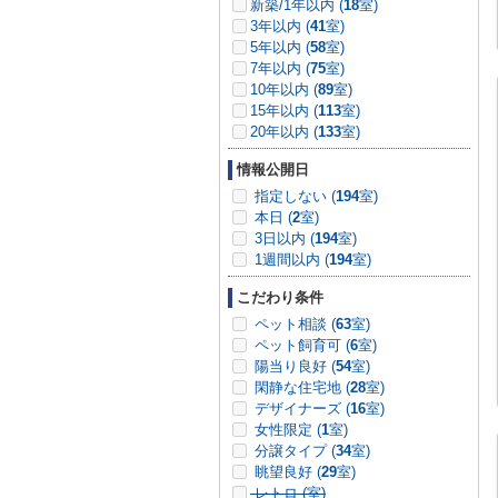
新築/1年以内 (
18
室)
3年以内 (
41
室)
5年以内 (
58
室)
7年以内 (
75
室)
10年以内 (
89
室)
15年以内 (
113
室)
20年以内 (
133
室)
情報公開日
指定しない (
194
室)
本日 (
2
室)
3日以内 (
194
室)
1週間以内 (
194
室)
こだわり条件
ペット相談 (
63
室)
ペット飼育可 (
6
室)
陽当り良好 (
54
室)
閑静な住宅地 (
28
室)
デザイナーズ (
16
室)
女性限定 (
1
室)
分譲タイプ (
34
室)
眺望良好 (
29
室)
レトロ (
室)