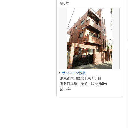
築8年
サンハイツ洗足
東京都大田区北千束１丁目
東急目黒線「洗足」駅 徒歩5分
築37年