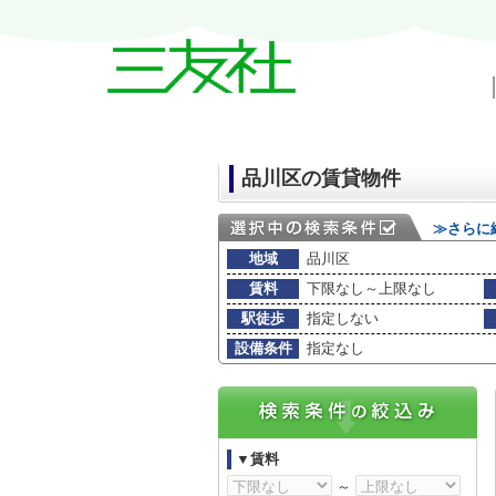
戸越・中延・武蔵小山の賃貸情報｜三友
品川区の賃貸物件
≫さらに
地域
品川区
賃料
下限なし～上限なし
駅徒歩
指定しない
設備条件
指定なし
▼賃料
～