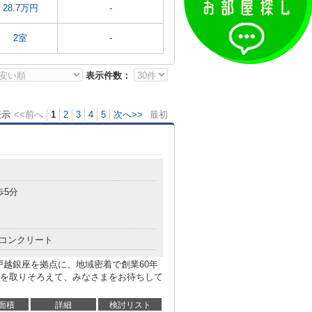
28.7万円
-
2室
-
表示件数：
表示
<<前へ
1
2
3
4
5
次へ>>
最初
歩5分
コンクリート
戸越銀座を拠点に、地域密着で創業60年
を取りそろえて、みなさまをお待ちして
面積
詳細
検討リスト