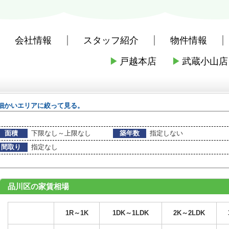
会社情報
スタッフ紹介
物件情報
▶
戸越本店
▶
武蔵小山店
社戸越本店
>
(賃貸)地域から探す
>
品川区の賃貸
細かいエリアに絞って見る。
面積
下限なし～上限なし
築年数
指定しない
間取り
指定なし
品川区の家賃相場
1R～1K
1DK～1LDK
2K～2LDK