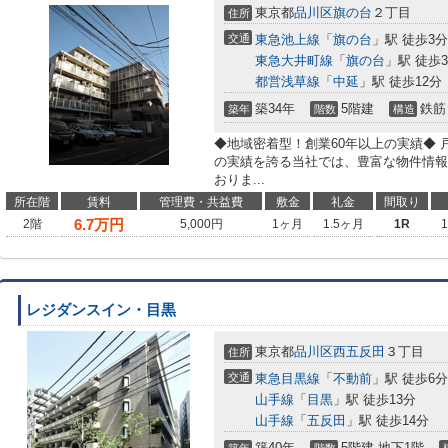
東京都
品川区
旗の台
２丁目
住所
交通
東急池上線
「
旗の台
」駅 徒歩3分
東急大井町線
「
旗の台
」駅 徒歩
都営浅草線
「
中延
」駅 徒歩12分
築34年
5階建
鉄筋
築年
階数
構造
◆地域密着型！創業60年以上の実績◆ 
の実績を誇る当社では、豊富な物件情報
おりま...
所在階
賃料
管理費・共益費
敷金
礼金
間取り
6.7
万円
2階
5,000円
1ヶ月
1.5ヶ月
1R
レジダンスイン・目黒
東京都
品川区
西五反田
３丁目
住所
交通
東急目黒線
「
不動前
」駅 徒歩6分
山手線
「
目黒
」駅 徒歩13分
山手線
「
五反田
」駅 徒歩14分
築40年
5階建 地下1階