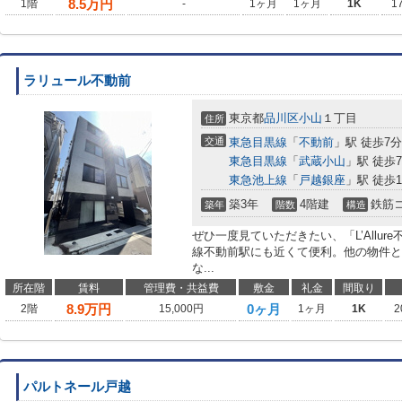
8.5
万円
1階
-
1ヶ月
1ヶ月
1K
1
ラリュール不動前
東京都
品川区
小山
１丁目
住所
交通
東急目黒線
「
不動前
」駅 徒歩7分
東急目黒線
「
武蔵小山
」駅 徒歩
東急池上線
「
戸越銀座
」駅 徒歩1
築3年
4階建
鉄筋
築年
階数
構造
ぜひ一度見ていただきたい、「L’Allure
線不動前駅にも近くて便利。他の物件と
な...
所在階
賃料
管理費・共益費
敷金
礼金
間取り
8.9
万円
0ヶ月
2階
15,000円
1ヶ月
1K
2
パルトネール戸越