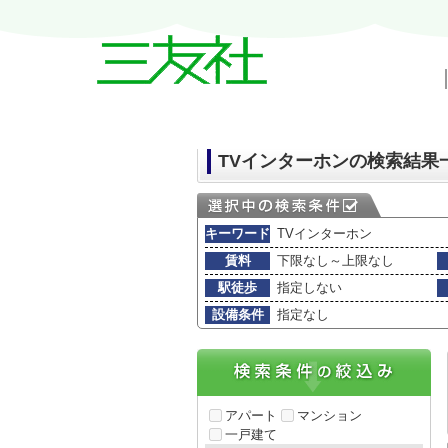
戸越・中延・武蔵小山の賃貸情報｜三友
TVインターホンの検索結果
キーワード
TVインターホン
賃料
下限なし～上限なし
駅徒歩
指定しない
設備条件
指定なし
アパート
マンション
一戸建て