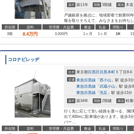
築11年
3階建
木造
築年
階数
構造
戸越銀座を拠点に、地域密着で創業60
報を取りそろえて、みなさまをお待ちし
所在階
賃料
管理費・共益費
敷金
礼金
間取り
8.4
万円
3階
3,000円
1ヶ月
1ヶ月
1K
2
コロナビレッヂ
東京都
目黒区
目黒本町
５丁目8-6
住所
交通
東急目黒線
「
西小山
」駅 徒歩3分
東急目黒線
「
武蔵小山
」駅 徒歩
東急目黒線
「
洗足
」駅 徒歩13分
築34年
2階建
軽量
築年
階数
構造
行く先に応じて安い経路を選べる、3駅
出て400mに駐車場があります。徒歩3
パー...
所在階
賃料
管理費・共益費
敷金
礼金
間取り