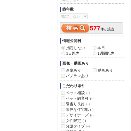
築年数
577
件が該当
情報公開日
指定しない
本日
3日以内
1週間以内
画像・動画あり
画像あり
動画あり
パノラマあり
こだわり条件
ペット相談
(-)
ペット飼育可
(-)
陽当り良好
(-)
閑静な住宅地
(-)
デザイナーズ
(-)
女性限定
(-)
分譲タイプ
(-)