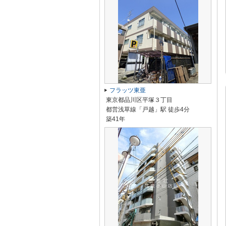
フラッツ東亜
東京都品川区平塚３丁目
都営浅草線「戸越」駅 徒歩4分
築41年