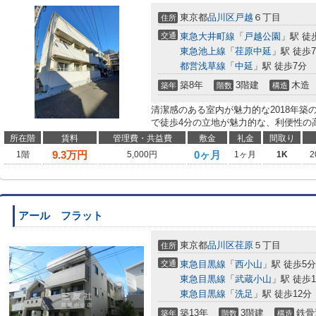
東京都
品川区
戸越
６丁目
住所
交通
東急大井町線
「
戸越公園
」駅 徒
東急池上線
「
荏原中延
」駅 徒歩
都営浅草線
「
中延
」駅 徒歩7分
築8年
3階建
木造
築年
階数
構造
清潔感のある室内が魅力的な2018年
で徒歩4分の立地が魅力的な、利便性の
所在階
賃料
管理費・共益費
敷金
礼金
間取り
9.3
万円
0ヶ月
1階
5,000円
1ヶ月
1K
2
アール フラット
東京都
品川区
荏原
５丁目
住所
交通
東急目黒線
「
西小山
」駅 徒歩5分
東急目黒線
「
武蔵小山
」駅 徒歩1
東急目黒線
「
洗足
」駅 徒歩12分
築13年
3階建
鉄骨
築年
階数
構造