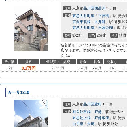
東京都
品川区
西品川
１丁目
住所
交通
東急大井町線
「
下神明
」駅 徒歩
京浜東北線
「
大井町
」駅 徒歩10
東急大井町線
「
戸越公園
」駅 徒
築23年
2階建
鉄骨
築年
階数
構造
新着情報：メゾンHIROの空室情報なら
広がります。防犯対策もバッチリなマン
置に...
所在階
賃料
管理費・共益費
敷金
礼金
間取り
8.2
万円
2階
7,000円
1ヶ月
2ヶ月
1K
2
カーサ1210
東京都
品川区
豊町
１丁目
住所
交通
都営浅草線
「
戸越
」駅 徒歩8分
東急池上線
「
戸越銀座
」駅 徒歩1
山手線
「
大崎
」駅 徒歩13分