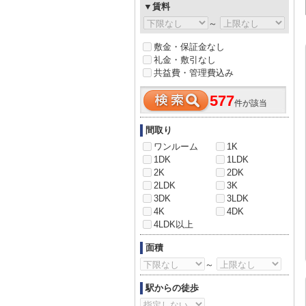
▼賃料
～
敷金・保証金なし
礼金・敷引なし
共益費・管理費込み
577
件が該当
間取り
ワンルーム
1K
1DK
1LDK
2K
2DK
2LDK
3K
3DK
3LDK
4K
4DK
4LDK以上
面積
～
駅からの徒歩