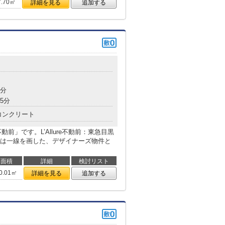
7.70㎡
詳細を見る
追加する
7分
5分
コンクリート
不動前」です。L’Allure不動前：東急目黒
は一線を画した、デザイナーズ物件と
面積
詳細
検討リスト
0.01㎡
詳細を見る
追加する