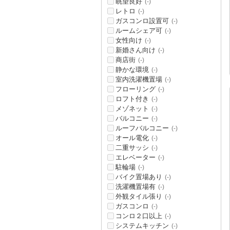
眺望良好
(-)
レトロ
(-)
ガスコンロ設置可
(-)
ルームシェア可
(-)
女性向け
(-)
新婚さん向け
(-)
商店街
(-)
静かな環境
(-)
室内洗濯機置場
(-)
フローリング
(-)
ロフト付き
(-)
メゾネット
(-)
バルコニー
(-)
ルーフバルコニー
(-)
オール電化
(-)
二重サッシ
(-)
エレベーター
(-)
駐輪場
(-)
バイク置場あり
(-)
洗濯機置場有
(-)
外観タイル張り
(-)
ガスコンロ
(-)
コンロ２口以上
(-)
システムキッチン
(-)