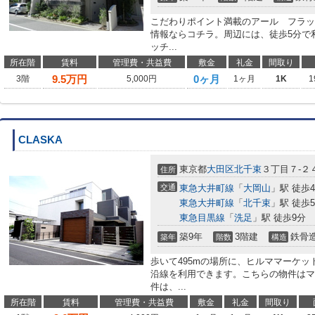
こだわりポイント満載のアール フラッ
情報ならコチラ。周辺には、徒歩5分で
ッチ...
所在階
賃料
管理費・共益費
敷金
礼金
間取り
9.5
万円
0ヶ月
3階
5,000円
1ヶ月
1K
1
CLASKA
東京都
大田区
北千束
３丁目７-２
住所
交通
東急大井町線
「
大岡山
」駅 徒歩
東急大井町線
「
北千束
」駅 徒歩
東急目黒線
「
洗足
」駅 徒歩9分
築9年
3階建
鉄骨
築年
階数
構造
歩いて495mの場所に、ヒルママーケッ
沿線を利用できます。こちらの物件はマ
件は、...
所在階
賃料
管理費・共益費
敷金
礼金
間取り