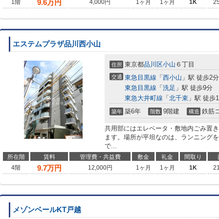
9.6
万円
1階
4,000円
1ヶ月
1ヶ月
1K
2
エステムプラザ品川西小山
東京都
品川区
小山
６丁目
住所
交通
東急目黒線
「
西小山
」駅 徒歩2分
東急目黒線
「
洗足
」駅 徒歩9分
東急大井町線
「
北千束
」駅 徒歩1
築6年
9階建
鉄筋
築年
階数
構造
共用部にはエレベータ・敷地内ごみ置き
ます。場所が平坦なのは、ランニングを
で...
所在階
賃料
管理費・共益費
敷金
礼金
間取り
9.7
万円
4階
12,000円
1ヶ月
1ヶ月
1K
2
メゾンベールKT戸越