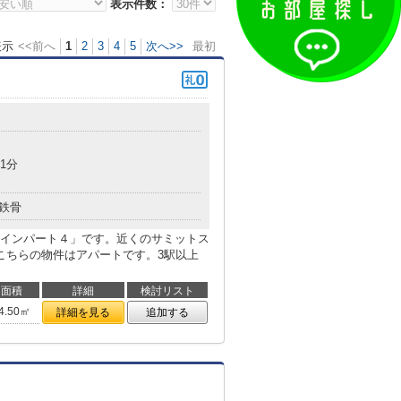
表示件数：
表示
<<前へ
1
2
3
4
5
次へ>>
最初
1分
鉄骨
インパート４」です。近くのサミットス
こちらの物件はアパートです。3駅以上
面積
詳細
検討リスト
4.50㎡
詳細を見る
追加する