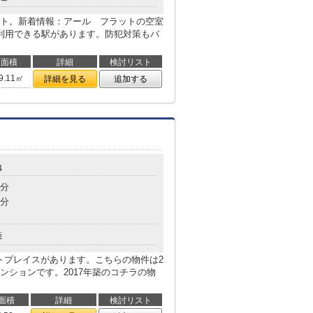
ト。新着情報：アール フラットの空室
利用できる駅があります。防犯対策もバ
面積
詳細
検討リスト
9.11㎡
詳細を見る
追加する
４
4分
5分
造
トプレイスがあります。こちらの物件は2
ンションです。2017年築のコチラの物
面積
詳細
検討リスト