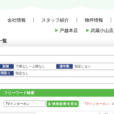
会社情報
スタッフ紹介
物件情報
▶
戸越本店
▶
武蔵小山店
社戸越本店
>
物件一覧
一覧
面積
下限なし～上限なし
築年数
指定しない
間取り
指定なし
フリーワード検索
「TVインターホン」