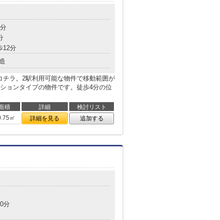
4分
分
歩12分
造
コチラ。2駅利用可能な物件で移動範囲が
ションタイプの物件です。徒歩4分の位
面積
詳細
検討リスト
0.75㎡
詳細を見る
追加する
0分