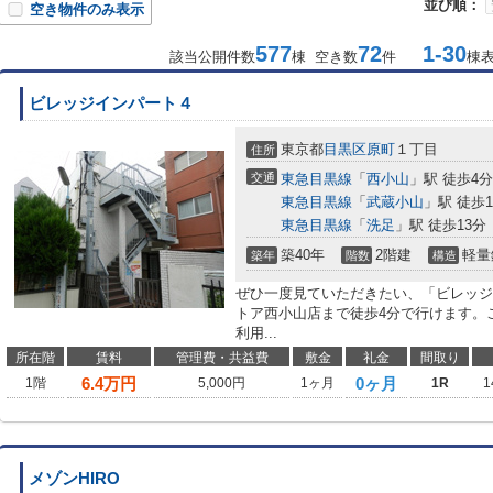
並び順：
空き物件のみ表示
577
72
1-30
該当公開件数
棟 空き数
件
棟
ビレッジインパート４
東京都
目黒区
原町
１丁目
住所
交通
東急目黒線
「
西小山
」駅 徒歩4分
東急目黒線
「
武蔵小山
」駅 徒歩1
東急目黒線
「
洗足
」駅 徒歩13分
築40年
2階建
軽量
築年
階数
構造
ぜひ一度見ていただきたい、「ビレッジ
トア西小山店まで徒歩4分で行けます。
利用...
所在階
賃料
管理費・共益費
敷金
礼金
間取り
6.4
万円
0ヶ月
1階
5,000円
1ヶ月
1R
1
メゾンHIRO