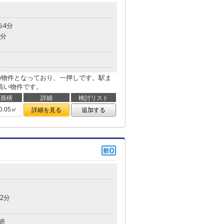
歩4分
7分
築の物件となっており、一押しです。駅ま
高い物件です。
面積
詳細
検討リスト
0.05㎡
詳細を見る
追加する
2分
造