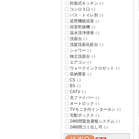
対面式キッチン
(-)
コンロ３口
(-)
バス・トイレ別
(-)
追焚機能浴室
(-)
浴室乾燥機
(-)
温水洗浄便座
(-)
洗面台
(-)
洗髪洗面化粧台
(-)
シャワー
(-)
独立洗面台
(-)
エアコン
(-)
ウォークインクロゼット
(-)
収納豊富
(-)
CS
(-)
BS
(-)
CATV
(-)
光ファイバー
(-)
オートロック
(-)
TVモニタ付インターホン
(-)
宅配ボックス
(-)
24時間緊急通報システム
(-)
24時間ゴミ出し可
(-)