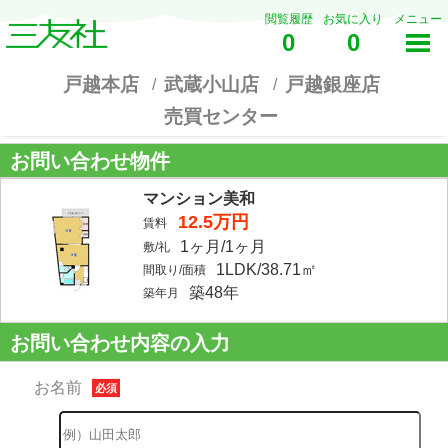
閲覧履歴
お気に入り
メニュー
0
0
戸越本店
武蔵小山店
戸越銀座店
売買センター
お問い合わせ物件
マンション美和
12.5万円
賃料
1ヶ月/1ヶ月
敷/礼
1LDK/38.71㎡
間取り/面積
築48年
築年月
お問い合わせ内容の入力
お名前
必須