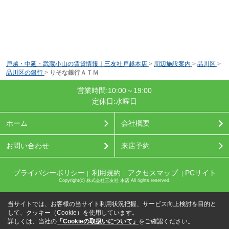
戸越・中延・武蔵小山の賃貸情報｜三友社戸越本店
>
周辺施設案内
>
品川区
>
品川区の銀行
>
りそな銀行ＡＴＭ
営業時間:10:00～19:00
定休日:水曜日
ホーム
会社概要
お問い合わせ
来店予約
プライバシーポリシー
利用規約
アクセスマップ
PCサイト
｜
｜
｜
Copyright(c) 株式会社三友社 本店 All rights reserved.
当サイトでは、お客様の当サイト利用状況把握、サービス向上検討を目的と
して、クッキー（Cookie）を使用しています。
詳しくは、当社の
「Cookieの取扱いについて」
をご確認ください。