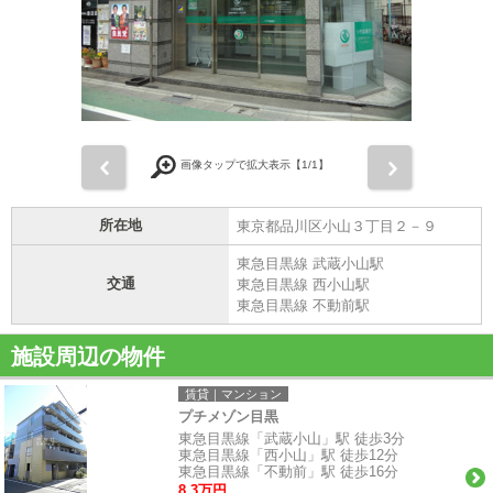
前
次
画像タップで拡大表示【
1
/1】
所在地
東京都品川区小山３丁目２－９
東急目黒線 武蔵小山駅
交通
東急目黒線 西小山駅
東急目黒線 不動前駅
施設周辺の物件
賃貸｜マンション
プチメゾン目黒
東急目黒線「武蔵小山」駅 徒歩3分
東急目黒線「西小山」駅 徒歩12分
東急目黒線「不動前」駅 徒歩16分
8.3万円