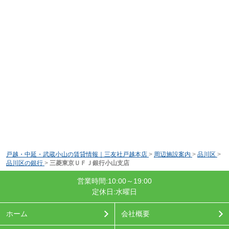
戸越・中延・武蔵小山の賃貸情報｜三友社戸越本店
>
周辺施設案内
>
品川区
>
品川区の銀行
>
三菱東京ＵＦＪ銀行小山支店
営業時間:10:00～19:00
定休日:水曜日
ホーム
会社概要