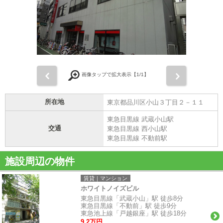
前
次
画像タップで拡大表示【
1
/1】
所在地
東京都品川区小山３丁目２－１１
東急目黒線 武蔵小山駅
交通
東急目黒線 西小山駅
東急目黒線 不動前駅
施設周辺の物件
賃貸｜マンション
ホワイトノイズビル
東急目黒線「武蔵小山」駅 徒歩8分
東急目黒線「不動前」駅 徒歩9分
東急池上線「戸越銀座」駅 徒歩18分
9.2万円