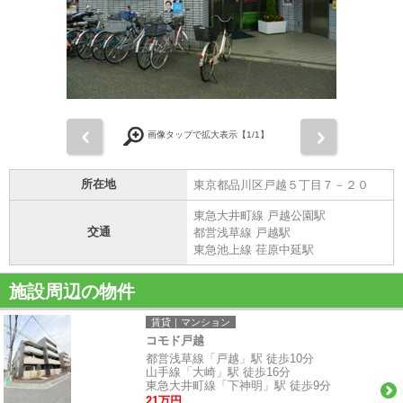
前
次
画像タップで拡大表示【
1
/1】
所在地
東京都品川区戸越５丁目７－２０
東急大井町線 戸越公園駅
交通
都営浅草線 戸越駅
東急池上線 荏原中延駅
施設周辺の物件
賃貸｜マンション
コモド戸越
都営浅草線「戸越」駅 徒歩10分
山手線「大崎」駅 徒歩16分
東急大井町線「下神明」駅 徒歩9分
21万円