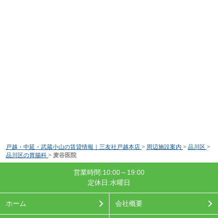
戸越・中延・武蔵小山の賃貸情報｜三友社戸越本店
>
周辺施設案内
>
品川区
>
品川区の胃腸科
>
麦谷医院
営業時間:10:00～19:00
定休日:水曜日
ホーム
会社概要