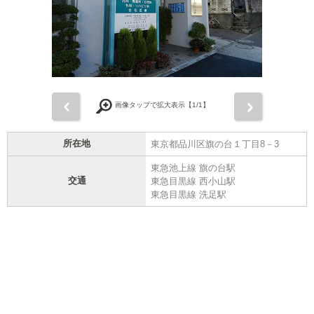
前
次
画像タップで拡大表示【
1
/1】
所在地
東京都品川区旗の台１丁目8－3
東急池上線 旗の台駅
交通
東急目黒線 西小山駅
東急目黒線 洗足駅