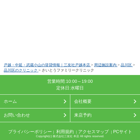
戸越・中延・武蔵小山の賃貸情報｜三友社戸越本店
>
周辺施設案内
>
品川区
>
品川区のクリニック
>
さいとうファミリークリニック
営業時間:10:00～19:00
定休日:水曜日
ホーム
会社概要
お問い合わせ
来店予約
プライバシーポリシー
利用規約
アクセスマップ
PCサイト
｜
｜
｜
Copyright(c) 株式会社三友社 本店 All rights reserved.