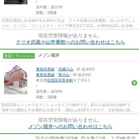
-
築年数：築31年
階数：3階建
目黒区周辺にある物件をお求めの方は「クリオ武蔵小山壱番館」はいかがでしょ
うか。コンビニ「コミュニティ・ストア碑文谷1丁目店」が285m以内にある物件
です。共用部にはエレベータ・...
現在空室情報がありません。
クリオ武蔵小山壱番館へのお問い合わせはこちら
メゾン堀井
賃貸｜マンション
東急目黒線
「
武蔵小山
」駅 徒歩8分
東急目黒線
「
西小山
」駅 徒歩9分
東京都
目黒区
目黒本町
６丁目3-1
-
築年数：築48年
階数：3階建
防犯対策もバッチリなマンションタイプの物件です。駅から徒歩8分の物件で、
電車での通勤も十分便利な立地です。2駅以上利用可ですので、目的地別に路線
を選べますね。三友社 武蔵小...
現在空室情報がありません。
メゾン堀井へのお問い合わせはこちら
該当公開件数
193
棟 空き数
11
件
1-20
棟表示