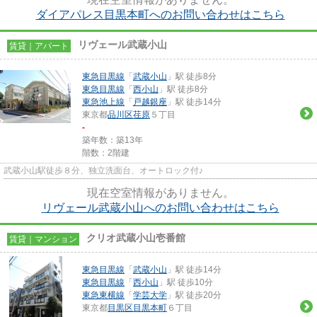
ダイアパレス目黒本町へのお問い合わせはこちら
リヴェール武蔵小山
賃貸｜アパート
東急目黒線
「
武蔵小山
」駅 徒歩8分
東急目黒線
「
西小山
」駅 徒歩8分
東急池上線
「
戸越銀座
」駅 徒歩14分
東京都
品川区
荏原
５丁目
-
築年数：築13年
階数：2階建
武蔵小山駅徒歩８分、独立洗面台、オートロック付♪
現在空室情報がありません。
リヴェール武蔵小山へのお問い合わせはこちら
クリオ武蔵小山壱番館
賃貸｜マンション
東急目黒線
「
武蔵小山
」駅 徒歩14分
東急目黒線
「
西小山
」駅 徒歩10分
東急東横線
「
学芸大学
」駅 徒歩20分
東京都
目黒区
目黒本町
６丁目