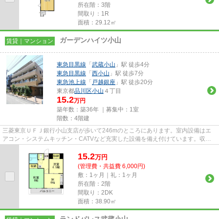
所在階：3階
間取り：1R
面積：29.12㎡
ガーデンハイツ小山
賃貸｜マンション
東急目黒線
「
武蔵小山
」駅 徒歩4分
東急目黒線
「
西小山
」駅 徒歩7分
東急池上線
「
戸越銀座
」駅 徒歩20分
東京都
品川区
小山
４丁目
15.2
万円
築年数：築36年 ｜募集中：
1室
階数：4階建
三菱東京ＵＦＪ銀行小山支店が歩いて246mのところにあります。室内設備はエ
アコン・システムキッチン・CATVなど充実した設備を備え付けています。収納
はクロゼット・シューズボックス...
15.2
万
円
(管理費・共益費 6,000円)
敷：1ヶ月｜礼：1ヶ月
所在階：2階
間取り：2DK
面積：38.90㎡