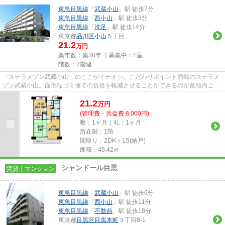
東急目黒線
「
武蔵小山
」駅 徒歩7分
東急目黒線
「
西小山
」駅 徒歩3分
東急目黒線
「
洗足
」駅 徒歩14分
東京都
品川区
小山
５丁目
21.2
万円
築年数：築38年 ｜募集中：
1室
階数：7階建
「ステラメゾン武蔵小山」のここがイチオシ。こだわりポイント満載のステラメ
ゾン武蔵小山。面倒なゴミ捨ての負担を軽減させることができるのが敷地内ごみ
置き場の魅力です。駅徒歩7分...
21.2
万
円
(管理費・共益費 8,000円)
敷：1ヶ月｜礼：1ヶ月
所在階：1階
間取り：2DK＋1S(納戸)
面積：45.42㎡
シャンドール目黒
賃貸｜マンション
東急目黒線
「
武蔵小山
」駅 徒歩6分
東急目黒線
「
西小山
」駅 徒歩11分
東急目黒線
「
不動前
」駅 徒歩18分
東京都
目黒区
目黒本町
３丁目8-1