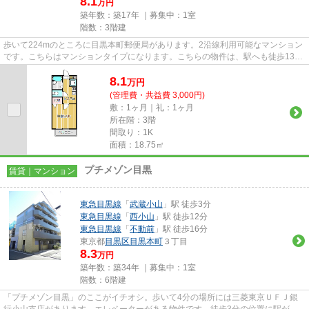
8.1
万円
築年数：築17年 ｜募集中：
1室
階数：3階建
歩いて224mのところに目黒本町郵便局があります。2沿線利用可能なマンション
です。こちらはマンションタイプになります。こちらの物件は、駅へも徒歩13分
と歩いてアクセスできます。目...
8.1
万
円
(管理費・共益費 3,000円)
敷：1ヶ月｜礼：1ヶ月
所在階：3階
間取り：1K
面積：18.75㎡
プチメゾン目黒
賃貸｜マンション
東急目黒線
「
武蔵小山
」駅 徒歩3分
東急目黒線
「
西小山
」駅 徒歩12分
東急目黒線
「
不動前
」駅 徒歩16分
東京都
目黒区
目黒本町
３丁目
8.3
万円
築年数：築34年 ｜募集中：
1室
階数：6階建
「プチメゾン目黒」のここがイチオシ。歩いて4分の場所には三菱東京ＵＦＪ銀