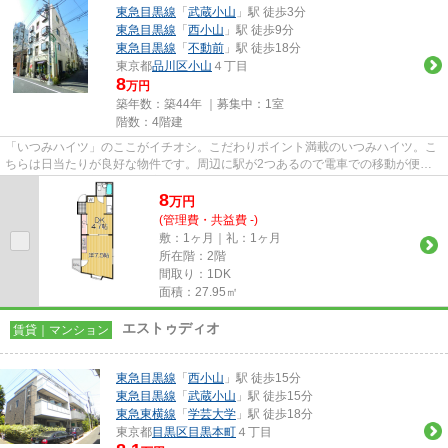
東急目黒線
「
武蔵小山
」駅 徒歩3分
東急目黒線
「
西小山
」駅 徒歩9分
東急目黒線
「
不動前
」駅 徒歩18分
東京都
品川区
小山
４丁目
8
万円
築年数：築44年 ｜募集中：
1室
階数：4階建
「いつみハイツ」のここがイチオシ。こだわりポイント満載のいつみハイツ。こ
ちらは日当たりが良好な物件です。周辺に駅が2つあるので電車での移動が便利
です。品川区で新しい住環境を...
8
万
円
(管理費・共益費 -)
敷：1ヶ月｜礼：1ヶ月
所在階：2階
間取り：1DK
面積：27.95㎡
エストゥディオ
賃貸｜マンション
東急目黒線
「
西小山
」駅 徒歩15分
東急目黒線
「
武蔵小山
」駅 徒歩15分
東急東横線
「
学芸大学
」駅 徒歩18分
東京都
目黒区
目黒本町
４丁目