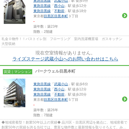
東急目黒線
「
武蔵小山
」駅 徒歩5分
東急目黒線
「
西小山
」駅 徒歩12分
東急目黒線
「
不動前
」駅 徒歩18分
東京都
目黒区
目黒本町
３丁目
-
築年数：築23年
階数：2階建
礼金０物件！！バストイレ別 フローリング 室内洗濯機置場 ガスキッチン
大型収納
現在空室情報がありません。
ライズステージ武蔵小山へのお問い合わせはこちら
パークウェル目黒本町
賃貸｜マンション
東急目黒線
「
武蔵小山
」駅 徒歩6分
東急目黒線
「
西小山
」駅 徒歩12分
東急目黒線
「
不動前
」駅 徒歩20分
東京都
目黒区
目黒本町
５丁目
-
築年数：築26年
階数：7階建
◆地域密着型！創業50年以上の実績◆ 品川区・目黒区周辺を拠点に、地域密着で
創業50年の実績を誇る当社では、豊富な物件数と最新情報を取りそろえて、みな