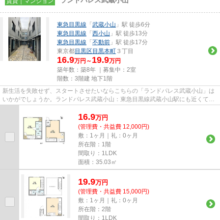
ランドパレス武蔵小山
賃貸｜マンション
東急目黒線
「
武蔵小山
」駅 徒歩6分
東急目黒線
「
西小山
」駅 徒歩13分
東急目黒線
「
不動前
」駅 徒歩17分
東京都
目黒区
目黒本町
３丁目
16.9
19.9
万円～
万円
築年数：築8年 ｜募集中：
2室
階数：3階建 地下1階
新生活を失敗せず、スタートさせたいならこちらの「ランドパレス武蔵小山」は
いかがでしょうか。ランドパレス武蔵小山：東急目黒線武蔵小山駅にも近くて便
利。目黒区エリアや東急目黒...
16.9
万
円
(管理費・共益費 12,000円)
敷：1ヶ月｜礼：0ヶ月
所在階：1階
間取り：1LDK
面積：35.03㎡
19.9
万
円
(管理費・共益費 15,000円)
敷：1ヶ月｜礼：0ヶ月
所在階：2階
間取り：1LDK