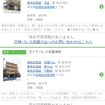
東急目黒線
「
洗足
」駅 徒歩18分
東京都
目黒区
目黒本町
５丁目
-
築年数：築40年
階数：6階建
東急目黒線「武蔵小山」駅 徒歩６分の立地☆ 西小山駅までも７分と２駅使える
立地となります。 是非１度内見へお越しください。 ◆土地勘がない方も◆ 初め
ての一人暮らし、ご結婚・転...
現在空室情報がありません。
日神パレス武蔵小山へのお問い合わせはこちら
ダイアパレス目黒本町
賃貸｜マンション
東急目黒線
「
武蔵小山
」駅 徒歩8分
東急目黒線
「
西小山
」駅 徒歩12分
東急目黒線
「
不動前
」駅 徒歩18分
東京都
目黒区
目黒本町
３丁目
-
築年数：築32年
階数：4階建
ぜひ一度見ていただきたい、「ダイアパレス目黒本町」です。りそな銀行ＡＴＭ
だったら歩いてすぐ(371m)。高いニーズのある、駅から徒歩8分の駅近物件とな
っております。階層差の移動に...
現在空室情報がありません。