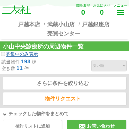
閲覧履歴
お気に入り
メニュー
0
0
戸越本店
武蔵小山店
戸越銀座店
売買センター
小山中央診療所の周辺物件一覧
募集中のみ表示
193
該当物件
棟
11
空き数
件
さらに条件を絞り込む
物件リクエスト
チェックした物件をまとめて
検討リストに追加
お問い合わせ