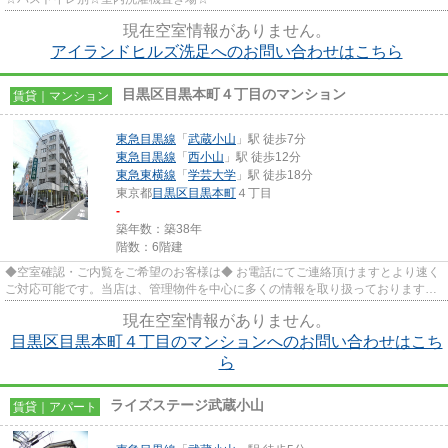
現在空室情報がありません。
アイランドヒルズ洗足へのお問い合わせはこちら
目黒区目黒本町４丁目のマンション
賃貸｜マンション
東急目黒線
「
武蔵小山
」駅 徒歩7分
東急目黒線
「
西小山
」駅 徒歩12分
東急東横線
「
学芸大学
」駅 徒歩18分
東京都
目黒区
目黒本町
４丁目
-
築年数：築38年
階数：6階建
◆空室確認・ご内覧をご希望のお客様は◆ お電話にてご連絡頂けますとより速く
ご対応可能です。当店は、管理物件を中心に多くの情報を取り扱っております。
★三友社 武蔵小山店 ＴＥＬ...
現在空室情報がありません。
目黒区目黒本町４丁目のマンションへのお問い合わせはこち
ら
ライズステージ武蔵小山
賃貸｜アパート