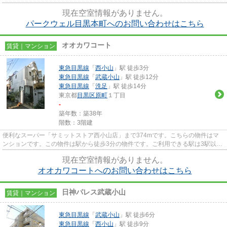
さまをお待ちしております。 ...
現在空室情報がありません。
パークウェル目黒本町へのお問い合わせはこちら
オオカワコート
賃貸｜マンション
東急目黒線
「
西小山
」駅 徒歩3分
東急目黒線
「
武蔵小山
」駅 徒歩12分
東急目黒線
「
洗足
」駅 徒歩14分
東京都
目黒区
原町
１丁目
-
築年数：築38年
階数：3階建
便利なスーパー「サミットストア西小山店」まで374mです。こちらの物件はマ
ンションです。この物件は駅から徒歩3分の物件です。ご利用できる駅は3駅以上
あり、アクセスの良い立地です...
現在空室情報がありません。
オオカワコートへのお問い合わせはこちら
日神パレス武蔵小山
賃貸｜マンション
東急目黒線
「
武蔵小山
」駅 徒歩6分
東急目黒線
「
西小山
」駅 徒歩9分