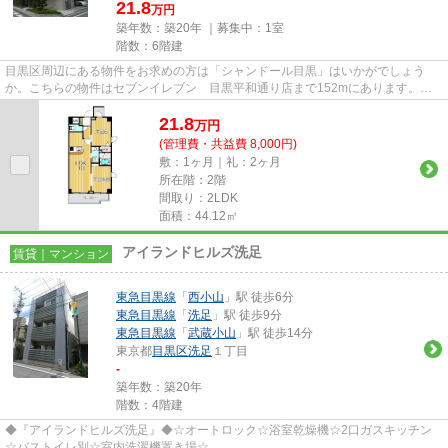
21.8
万円
築年数：築20年 ｜募集中：
1室
階数：6階建
目黒区周辺にある物件をお求めの方は「シャンドール目黒」はいかがでしょう
か。こちらの物件はセブンイレブン 目黒平和通り店まで152mにあります。共
用部にはエレベータ・敷地内ごみ...
21.8
万
円
(管理費・共益費 8,000円)
敷：1ヶ月｜礼：2ヶ月
所在階：2階
間取り：2LDK
面積：44.12㎡
アイランドヒルズ洗足
賃貸｜マンション
東急目黒線
「
西小山
」駅 徒歩6分
東急目黒線
「
洗足
」駅 徒歩9分
東急目黒線
「
武蔵小山
」駅 徒歩14分
東京都
目黒区
洗足
１丁目
-
築年数：築20年
階数：4階建
◆『アイランドヒルズ洗足』◆☆オートロック☆浴室乾燥機☆2口ガスキッチン
☆バストイレ別☆室内洗濯機置き場☆