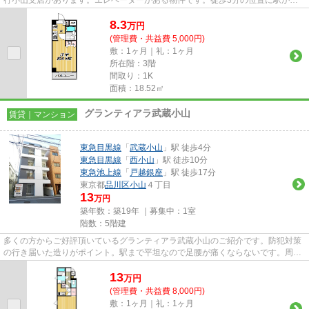
行小山支店があります。エレベーターがある物件です。徒歩3分の位置に駅があ
る物件です。目黒区で新しい住...
8.3
万
円
(管理費・共益費 5,000円)
敷：1ヶ月｜礼：1ヶ月
所在階：3階
間取り：1K
面積：18.52㎡
グランティアラ武蔵小山
賃貸｜マンション
東急目黒線
「
武蔵小山
」駅 徒歩4分
東急目黒線
「
西小山
」駅 徒歩10分
東急池上線
「
戸越銀座
」駅 徒歩17分
東京都
品川区
小山
４丁目
13
万円
築年数：築19年 ｜募集中：
1室
階数：5階建
多くの方からご好評頂いているグランティアラ武蔵小山のご紹介です。防犯対策
の行き届いた造りがポイント。駅まで平坦なので足腰が痛くならないです。周辺
には駅もあり、物件から4分ほ...
13
万
円
(管理費・共益費 8,000円)
敷：1ヶ月｜礼：1ヶ月