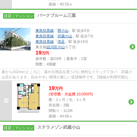
面積：40.55㎡
パークブルーム三葉
賃貸｜マンション
東急目黒線
「
西小山
」駅 徒歩5分
東急目黒線
「
武蔵小山
」駅 徒歩7分
東急目黒線
「
洗足
」駅 徒歩14分
東京都
品川区
小山
５丁目
19
万円
築年数：築24年 ｜募集中：
1室
階数：4階建
家から432mのところに、薬や日用品を買うのに便利なドラッグフタバ 武蔵小
山店があります。住みやすい環境が嬉しい賃貸物件です。2路線が利用可能なた
め、利便性の高い物件です。三友...
19
万
円
(管理費・共益費 10,000円)
敷：1ヶ月｜礼：1ヶ月
所在階：3階
間取り：1LDK
面積：44.66㎡
ステラメゾン武蔵小山
賃貸｜マンション