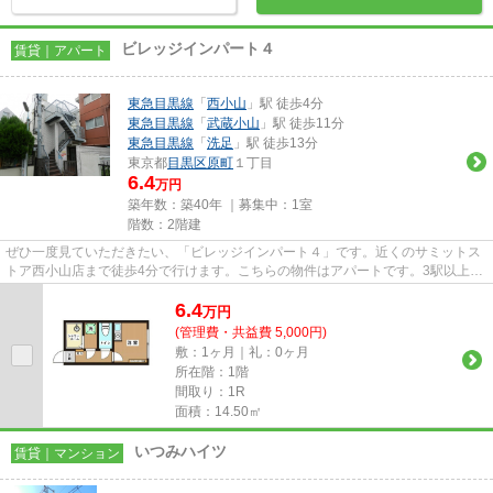
ビレッジインパート４
賃貸｜アパート
東急目黒線
「
西小山
」駅 徒歩4分
東急目黒線
「
武蔵小山
」駅 徒歩11分
東急目黒線
「
洗足
」駅 徒歩13分
東京都
目黒区
原町
１丁目
6.4
万円
築年数：築40年 ｜募集中：
1室
階数：2階建
ぜひ一度見ていただきたい、「ビレッジインパート４」です。近くのサミットス
トア西小山店まで徒歩4分で行けます。こちらの物件はアパートです。3駅以上利
用可能の物件ならお出かけも...
6.4
万
円
(管理費・共益費 5,000円)
敷：1ヶ月｜礼：0ヶ月
所在階：1階
間取り：1R
面積：14.50㎡
いつみハイツ
賃貸｜マンション