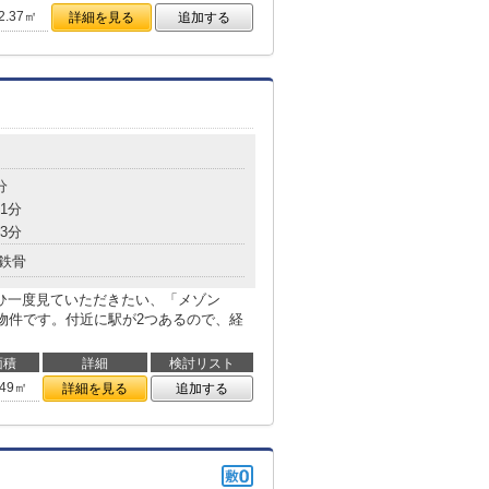
2.37㎡
詳細を見る
追加する
分
1分
3分
鉄骨
ぜひ一度見ていただきたい、「メゾン
の物件です。付近に駅が2つあるので、経
面積
詳細
検討リスト
.49㎡
詳細を見る
追加する