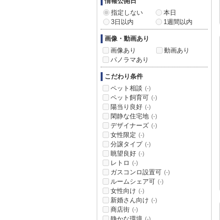
情報公開日
指定しない
本日
3日以内
1週間以内
画像・動画あり
画像あり
動画あり
パノラマあり
こだわり条件
ペット相談
(-)
ペット飼育可
(-)
陽当り良好
(-)
閑静な住宅地
(-)
デザイナーズ
(-)
女性限定
(-)
分譲タイプ
(-)
眺望良好
(-)
レトロ
(-)
ガスコンロ設置可
(-)
ルームシェア可
(-)
女性向け
(-)
新婚さん向け
(-)
商店街
(-)
静かな環境
(-)