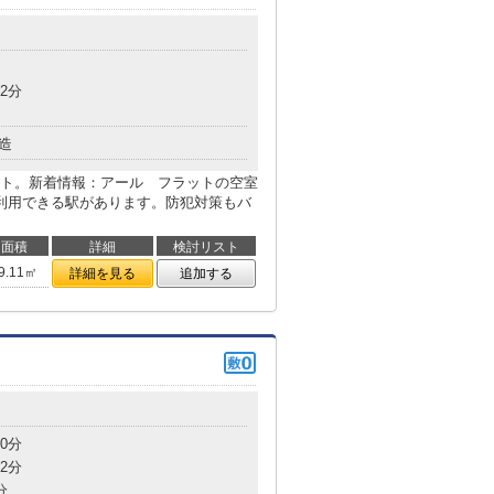
2分
造
ト。新着情報：アール フラットの空室
利用できる駅があります。防犯対策もバ
面積
詳細
検討リスト
9.11㎡
詳細を見る
追加する
0分
2分
分