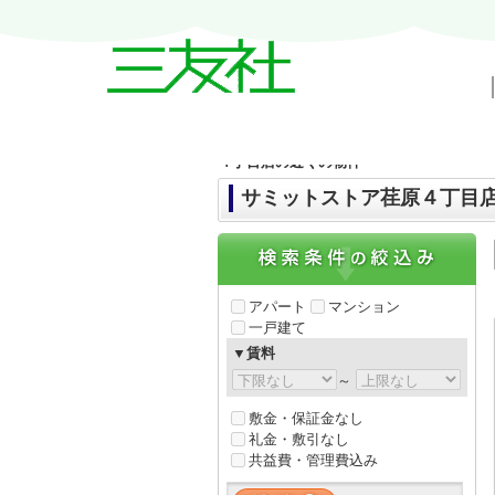
戸越・中延・武蔵小山の賃貸情報｜三友
４丁目店の近くの物件
サミットストア荏原４丁目
アパート
マンション
一戸建て
▼賃料
～
敷金・保証金なし
礼金・敷引なし
共益費・管理費込み