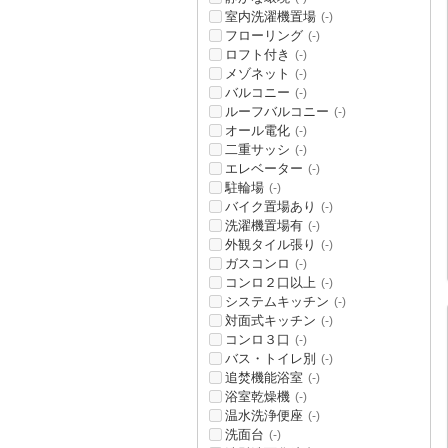
室内洗濯機置場
(-)
フローリング
(-)
ロフト付き
(-)
メゾネット
(-)
バルコニー
(-)
ルーフバルコニー
(-)
オール電化
(-)
二重サッシ
(-)
エレベーター
(-)
駐輪場
(-)
バイク置場あり
(-)
洗濯機置場有
(-)
外観タイル張り
(-)
ガスコンロ
(-)
コンロ２口以上
(-)
システムキッチン
(-)
対面式キッチン
(-)
コンロ３口
(-)
バス・トイレ別
(-)
追焚機能浴室
(-)
浴室乾燥機
(-)
温水洗浄便座
(-)
洗面台
(-)