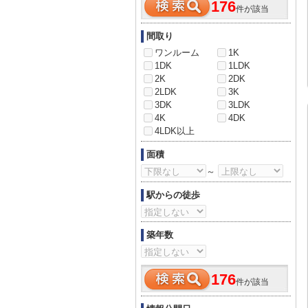
176
件が該当
間取り
ワンルーム
1K
1DK
1LDK
2K
2DK
2LDK
3K
3DK
3LDK
4K
4DK
4LDK以上
面積
～
駅からの徒歩
築年数
176
件が該当