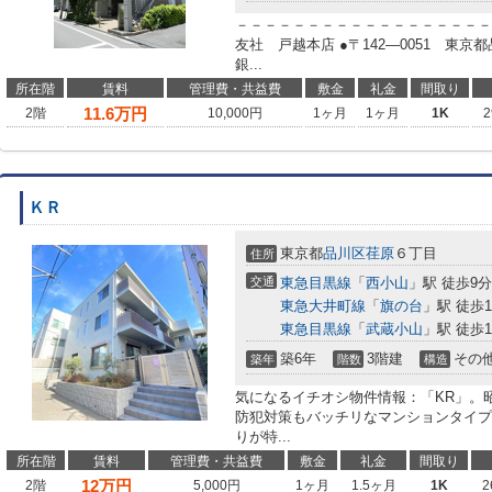
－－－－－－－－－－－－－－－－－－
友社 戸越本店 ●〒142―0051 東
銀...
所在階
賃料
管理費・共益費
敷金
礼金
間取り
11.6
万円
2階
10,000円
1ヶ月
1ヶ月
1K
2
ＫＲ
東京都
品川区
荏原
６丁目
住所
交通
東急目黒線
「
西小山
」駅 徒歩9分
東急大井町線
「
旗の台
」駅 徒歩1
東急目黒線
「
武蔵小山
」駅 徒歩1
築6年
3階建
その
築年
階数
構造
気になるイチオシ物件情報：「KR」。昭
防犯対策もバッチリなマンションタイプ
りが特...
所在階
賃料
管理費・共益費
敷金
礼金
間取り
12
万円
2階
5,000円
1ヶ月
1.5ヶ月
1K
2