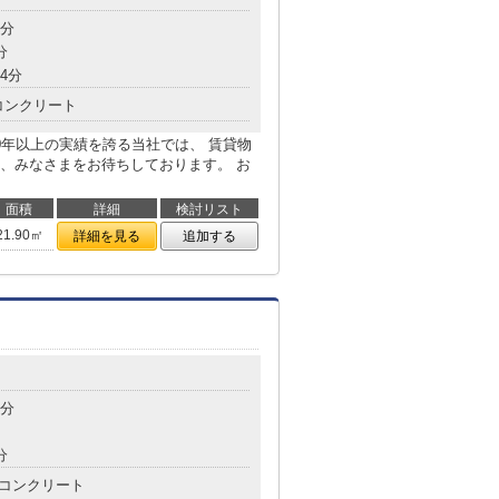
8分
分
4分
コンクリート
0年以上の実績を誇る当社では、 賃貸物
、みなさまをお待ちしております。 お
面積
詳細
検討リスト
21.90㎡
詳細を見る
追加する
8分
分
コンクリート