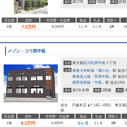
築17年
5階建
鉄筋
築年
階数
構造
所在階
賃料
管理費・共益費
敷金
礼金
間取り
7.2
万円
1階
8,000円
1ヶ月
1ヶ月
1R
1
メゾン・コウ西中延
東京都
品川区
西中延
２丁目
住所
交通
東急大井町線
「
旗の台
」駅 徒歩
東急池上線
「
荏原中延
」駅 徒歩1
都営浅草線
「
中延
」駅 徒歩14分
築1年未満
2階建
築年
階数
構造
－－－－－－－－－－－－－－－－－－
友社 戸越本店 ●〒142―0051 東
銀...
所在階
賃料
管理費・共益費
敷金
礼金
間取り
8.3
万円
0ヶ月
1階
4,000円
1ヶ月
1R
1