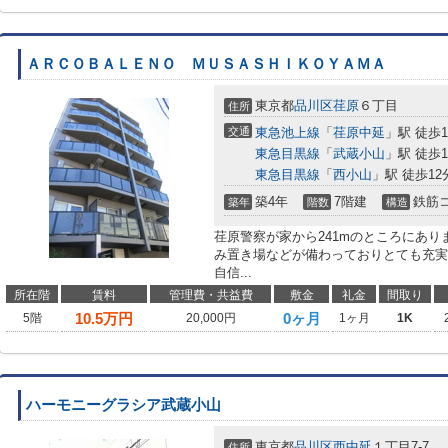
ＡＲＣＯＢＡＬＥＮＯ ＭＵＳＡＳＨＩＫＯＹＡＭＡ
東京都
品川区
荏原
６丁目
住所
交通
東急池上線
「
荏原中延
」駅 徒歩1
東急目黒線
「
武蔵小山
」駅 徒歩1
東急目黒線
「
西小山
」駅 徒歩12
築4年
7階建
鉄筋
築年
階数
構造
荏原警察が家から241mのところにあ
み置き場などが備わっておりとても充実
自信...
所在階
賃料
管理費・共益費
敷金
礼金
間取り
10.5
万円
0ヶ月
5階
20,000円
1ヶ月
1K
ハーモニーグラシア武蔵小山
東京都
品川区
西中延
１丁目7-7
住所