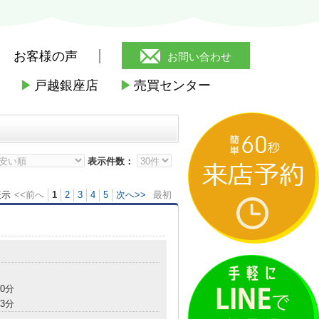
お客様の声
お問い合わせ
▶
戸越銀座店
▶
売買センター
トア荏原４丁目店
>
サミットストア荏原
表示件数：
表示
<<前へ
1
2
3
4
5
次へ>>
最初
0分
3分