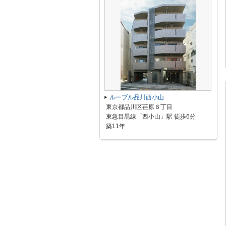
ルーブル品川西小山
東京都品川区荏原６丁目
東急目黒線「西小山」駅 徒歩6分
築11年