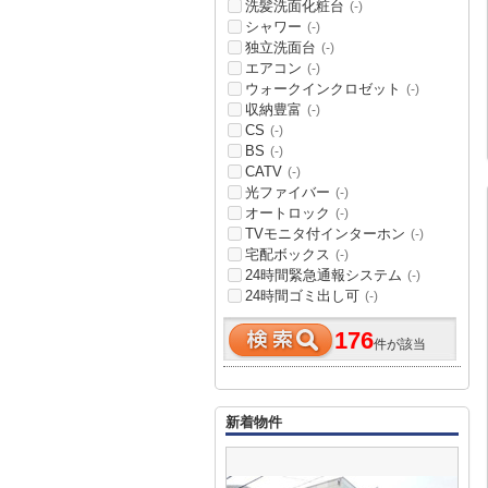
洗髪洗面化粧台
(-)
シャワー
(-)
独立洗面台
(-)
エアコン
(-)
ウォークインクロゼット
(-)
収納豊富
(-)
CS
(-)
BS
(-)
CATV
(-)
光ファイバー
(-)
オートロック
(-)
TVモニタ付インターホン
(-)
宅配ボックス
(-)
24時間緊急通報システム
(-)
24時間ゴミ出し可
(-)
176
件が該当
新着物件