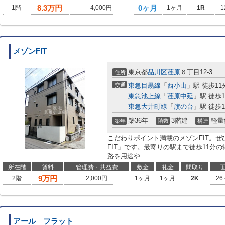
8.3
万円
0ヶ月
1階
4,000円
1ヶ月
1R
1
メゾンFIT
東京都
品川区
荏原
６丁目12-3
住所
交通
東急目黒線
「
西小山
」駅 徒歩11
東急池上線
「
荏原中延
」駅 徒歩1
東急大井町線
「
旗の台
」駅 徒歩1
築36年
3階建
軽量
築年
階数
構造
こだわりポイント満載のメゾンFIT。
FIT」です。最寄りの駅まで徒歩11分
路を用途や...
所在階
賃料
管理費・共益費
敷金
礼金
間取り
9
万円
2階
2,000円
1ヶ月
1ヶ月
2K
26
アール フラット