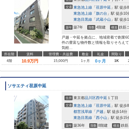
交通
東急池上線
「
荏原中延
」駅 徒歩
東急池上線
「
旗の台
」駅 徒歩10
東急目黒線
「
武蔵小山
」駅 徒歩1
築7年
4階建
鉄筋
築年
階数
構造
戸越・中延を拠点に、地域密着で創業6
件の豊富な物件数と情報を取りそろえて
気軽...
所在階
賃料
管理費・共益費
敷金
礼金
間取り
10.9
万円
0ヶ月
4階
15,000円
1ヶ月
1K
ソサエティ荏原中延
東京都
品川区
西中延
１丁目
住所
交通
東急池上線
「
荏原中延
」駅 徒歩
都営浅草線
「
戸越
」駅 徒歩14分
東急目黒線
「
西小山
」駅 徒歩15
築36年
8階建
鉄筋
築年
階数
構造