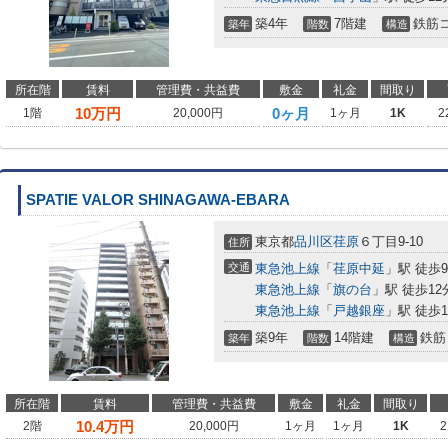
築4年
7階建
鉄筋
築年
階数
構造
所在階
賃料
管理費・共益費
敷金
礼金
間取り
10
万円
0ヶ月
1階
20,000円
1ヶ月
1K
2
SPATIE VALOR SHINAGAWA-EBARA
東京都
品川区
荏原
６丁目9-10
住所
交通
東急池上線
「
荏原中延
」駅 徒歩
東急池上線
「
旗の台
」駅 徒歩12
東急池上線
「
戸越銀座
」駅 徒歩1
築9年
14階建
鉄筋
築年
階数
構造
所在階
賃料
管理費・共益費
敷金
礼金
間取り
10.4
万円
2階
20,000円
1ヶ月
1ヶ月
1K
2