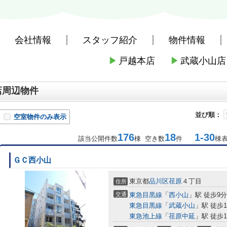
会社情報
スタッフ紹介
物件情報
▶
戸越本店
▶
武蔵小山店
社戸越本店
>
周辺施設案内
>
品川区
>
品川区のスーパー
>
サミットス
店周辺物件
並び順：
空室物件のみ表示
176
18
1-30
該当公開件数
棟 空き数
件
棟
ＧＣ西小山
東京都
品川区
荏原
４丁目
住所
交通
東急目黒線
「
西小山
」駅 徒歩9分
東急目黒線
「
武蔵小山
」駅 徒歩1
東急池上線
「
荏原中延
」駅 徒歩1