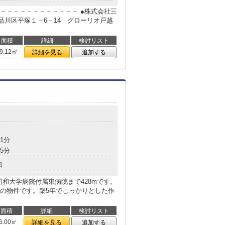
－－－－－－－－－－－－ ●株式会社三
京都品川区平塚１－6－14 グローリオ戸越
面積
詳細
検討リスト
9.12㎡
詳細を見る
追加する
1分
5分
他
和大学病院付属東病院まで428mです。
の物件です。築5年でしっかりとした作
面積
詳細
検討リスト
6.00㎡
詳細を見る
追加する