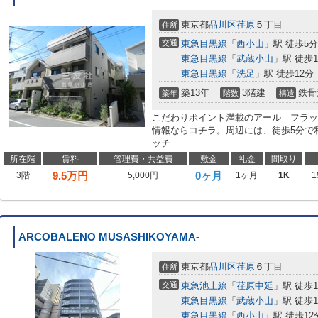
東京都
品川区
荏原
５丁目
住所
交通
東急目黒線
「
西小山
」駅 徒歩5分
東急目黒線
「
武蔵小山
」駅 徒歩1
東急目黒線
「
洗足
」駅 徒歩12分
築13年
3階建
鉄骨
築年
階数
構造
こだわりポイント満載のアール フラッ
情報ならコチラ。周辺には、徒歩5分で
ッチ...
所在階
賃料
管理費・共益費
敷金
礼金
間取り
9.5
万円
0ヶ月
3階
5,000円
1ヶ月
1K
1
ARCOBALENO MUSASHIKOYAMA-
東京都
品川区
荏原
６丁目
住所
交通
東急池上線
「
荏原中延
」駅 徒歩1
東急目黒線
「
武蔵小山
」駅 徒歩1
東急目黒線
「
西小山
」駅 徒歩12