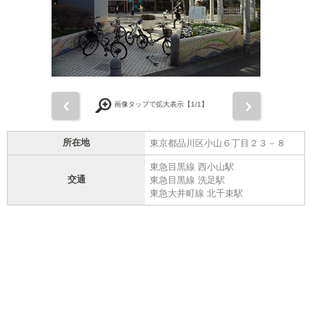
前
次
画像タップで拡大表示【
1
/1】
所在地
東京都品川区小山６丁目２３－８
東急目黒線 西小山駅
交通
東急目黒線 洗足駅
東急大井町線 北千束駅