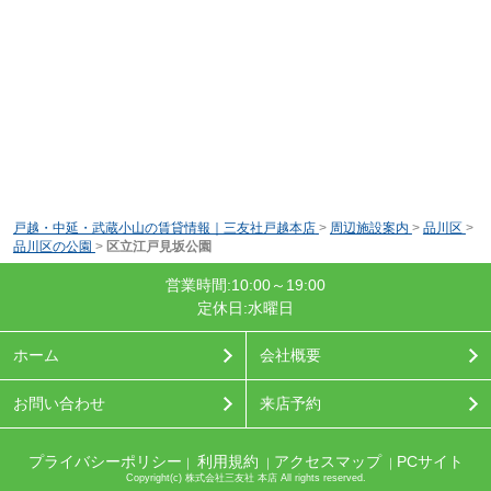
戸越・中延・武蔵小山の賃貸情報｜三友社戸越本店
>
周辺施設案内
>
品川区
>
品川区の公園
>
区立江戸見坂公園
営業時間:10:00～19:00
定休日:水曜日
ホーム
会社概要
お問い合わせ
来店予約
プライバシーポリシー
利用規約
アクセスマップ
PCサイト
｜
｜
｜
Copyright(c) 株式会社三友社 本店 All rights reserved.