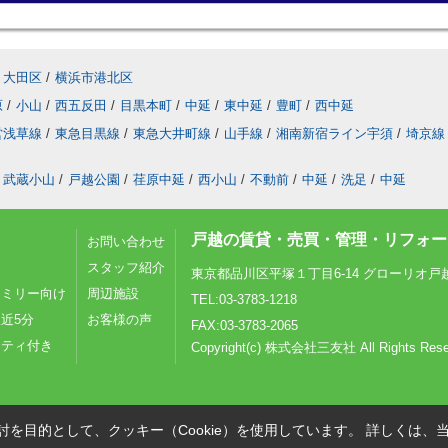
大田区
/
横浜市港北区
原
/
小山
/
西五反田
/
目黒本町
/
中延
/
東中延
/
豊町
/
西中延
営浅草線
/
東急目黒線
/
東急大井町線
/
山手線
/
湘南新宿ライン宇須
/
埼京線
武蔵小山
/
戸越公園
/
荏原中延
/
西小山
/
不動前
/
中延
/
洗足
/
中延
戸越の賃貸・売買・管理・リフォーム
お問い合わせ
スタッフ紹介
東京都品川区平塚１丁目6-14 グローリオ戸
ァミリー向け
周辺施設
TEL:03-3783-1218
近5分
お客様の声
FAX:03-3783-2065
リティ付き
Copyright(c) 株式会社三友社 All Rights Rese
を目的として、クッキー（Cookie）を使用しています。
詳しくは、