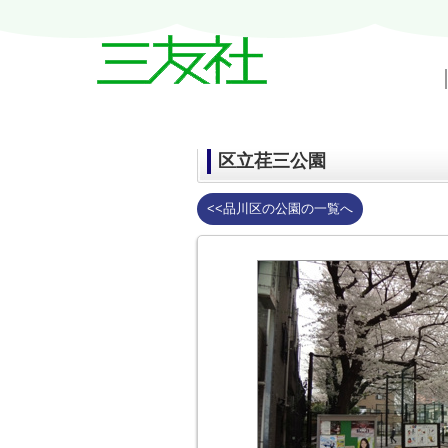
戸越・中延・武蔵小山の賃貸情報｜三友
区立荏三公園
<<品川区の公園の一覧へ