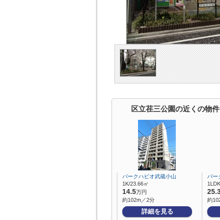
区立荏三公園の近くの物件
パークハビオ武蔵小山
パー
1K/23.66㎡
1LDK
14.5
25.
万円
約102m／2分
約10
詳細を見る