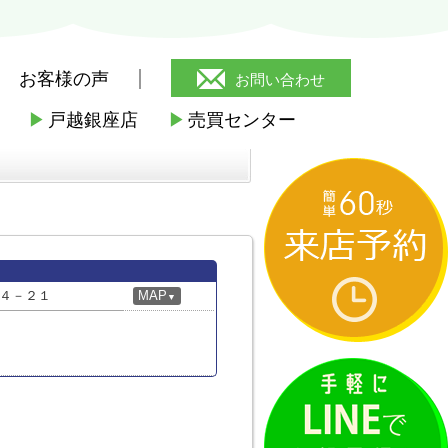
お客様の声
お問い合わせ
▶
戸越銀座店
▶
売買センター
４－２１
MAP
▼