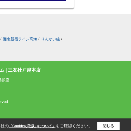
/
湘南新宿ライン高海
/
りんかい線
/
 | 三友社戸越本店
越銀座
rved.
当社の
をご確認ください。
閉じる
「Cookieの取扱いについて」