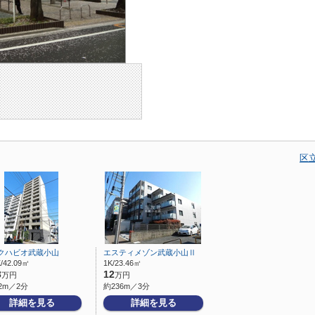
区
クハビオ武蔵小山
エスティメゾン武蔵小山Ⅱ
/42.09㎡
1K/23.46㎡
3
12
万円
万円
2m／2分
約236m／3分
詳細を見る
詳細を見る