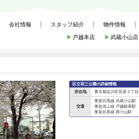
会社情報
スタッフ紹介
物件情報
▶
戸越本店
▶
武蔵小山店
社戸越本店
>
周辺施設案内
>
品川区
>
品川区の公園
>
区立荏三公園
区立荏三公園の詳細情報
所在地
東京都品川区荏原３丁目
東急目黒線 武蔵小山駅
交通
東急池上線 戸越銀座駅
東急目黒線 西小山駅