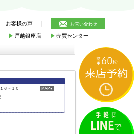
お客様の声
お問い合わせ
▶
戸越銀座店
▶
売買センター
森
１６－１０
MAP
▼
駅