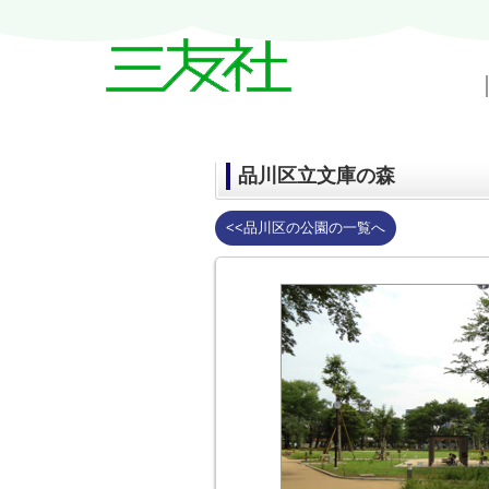
戸越・中延・武蔵小山の賃貸情報｜三友
品川区立文庫の森
<<品川区の公園の一覧へ