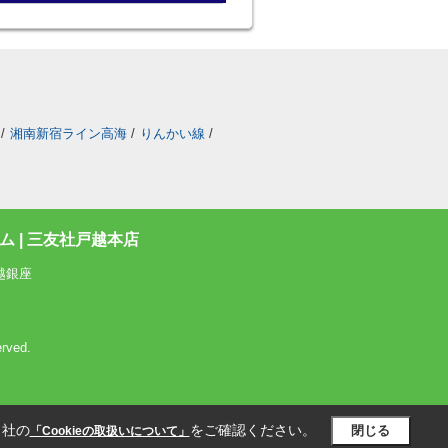
/
湘南新宿ライン高海
/
りんかい線
/
 | 三友社戸越本店
越銀座
rved.
当社の
をご確認ください。
閉じる
「Cookieの取扱いについて」