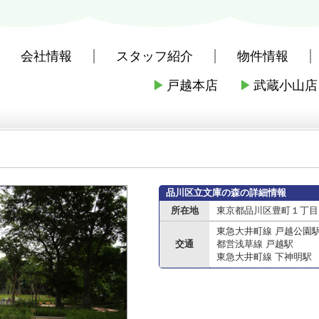
会社情報
スタッフ紹介
物件情報
▶
戸越本店
▶
武蔵小山店
社戸越本店
>
周辺施設案内
>
品川区
>
品川区の公園
>
品川区立文庫の
品川区立文庫の森の詳細情報
所在地
東京都品川区豊町１丁目
東急大井町線 戸越公園
交通
都営浅草線 戸越駅
東急大井町線 下神明駅