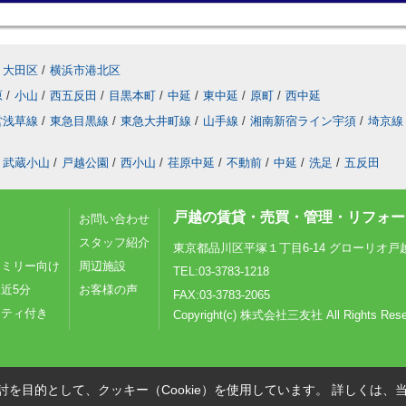
大田区
/
横浜市港北区
原
/
小山
/
西五反田
/
目黒本町
/
中延
/
東中延
/
原町
/
西中延
営浅草線
/
東急目黒線
/
東急大井町線
/
山手線
/
湘南新宿ライン宇須
/
埼京線
武蔵小山
/
戸越公園
/
西小山
/
荏原中延
/
不動前
/
中延
/
洗足
/
五反田
戸越の賃貸・売買・管理・リフォーム
お問い合わせ
スタッフ紹介
東京都品川区平塚１丁目6-14 グローリオ戸
ァミリー向け
周辺施設
TEL:03-3783-1218
近5分
お客様の声
FAX:03-3783-2065
リティ付き
Copyright(c) 株式会社三友社 All Rights Rese
を目的として、クッキー（Cookie）を使用しています。
詳しくは、