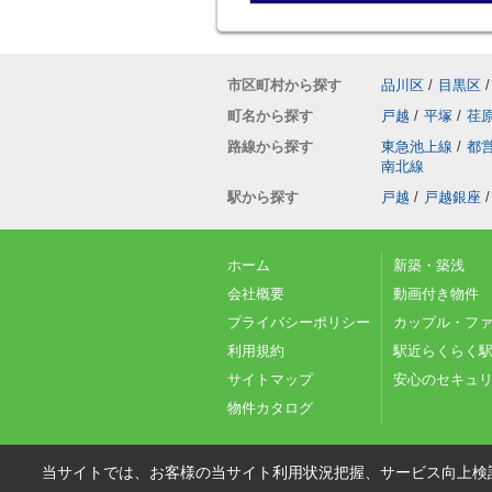
市区町村から探す
品川区
/
目黒区
/
町名から探す
戸越
/
平塚
/
荏
路線から探す
東急池上線
/
都
南北線
駅から探す
戸越
/
戸越銀座
/
ホーム
新築・築浅
会社概要
動画付き物件
プライバシーポリシー
カップル・フ
利用規約
駅近らくらく駅
サイトマップ
安心のセキュ
物件カタログ
当サイトでは、お客様の当サイト利用状況把握、サービス向上検討