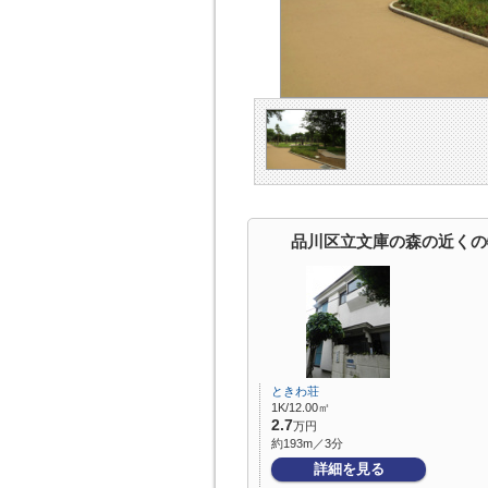
品川区立文庫の森の近くの
ときわ荘
1K/12.00㎡
2.7
万円
約193m／3分
詳細を見る