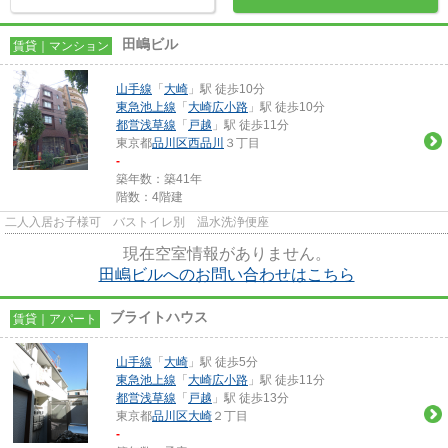
田嶋ビル
賃貸｜マンション
山手線
「
大崎
」駅 徒歩10分
東急池上線
「
大崎広小路
」駅 徒歩10分
都営浅草線
「
戸越
」駅 徒歩11分
東京都
品川区
西品川
３丁目
-
築年数：築41年
階数：4階建
二人入居お子様可 バストイレ別 温水洗浄便座
現在空室情報がありません。
田嶋ビルへのお問い合わせはこちら
ブライトハウス
賃貸｜アパート
山手線
「
大崎
」駅 徒歩5分
東急池上線
「
大崎広小路
」駅 徒歩11分
都営浅草線
「
戸越
」駅 徒歩13分
東京都
品川区
大崎
２丁目
-