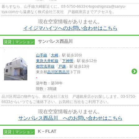
暮らすなら、山手線大崎駅近くに。03-5750-6633やtogoshiginza@sanyu-
sya.comから遠慮なく株式会社三友社 戸越銀座店までアクセスを。
現在空室情報がありません。
イイジマハイツへのお問い合わせはこちら
サンパレス西品川
賃貸｜マンション
山手線
「
大崎
」駅 徒歩10分
東急大井町線
「
下神明
」駅 徒歩12分
都営浅草線
「
戸越
」駅 徒歩13分
東京都
品川区
西品川
３丁目
-
築年数：築38年
階数：3階建
品川区周辺の物件なら、株式会社三友社 戸越銀座店がお探しします。03-5750-
6633からいつでもご連絡下さい。お気軽に当社をご利用下さい。
現在空室情報がありません。
サンパレス西品川 へのお問い合わせはこちら
K－FLAT
賃貸｜マンション