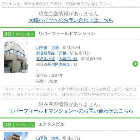
アクセスを。新居を株式会社三友社 戸越銀座店でお探し下さい。
現在空室情報がありません。
大崎ハイツへのお問い合わせはこちら
リバーフィールドマンション
賃貸｜マンション
山手線
「
大崎
」駅 徒歩6分
都営浅草線
「
戸越
」駅 徒歩11分
東急池上線
「
大崎広小路
」駅 徒歩10分
東京都
品川区
大崎
２丁目
-
築年数：築37年
階数：3階建
「リバーフィールドマンション」の物件情報をお探しならお気軽にお問い合わせ
下さい。造りとデザインに関して、自信をもって情報を提供できるマンションで
す。根強いニーズを誇る駅近...
現在空室情報がありません。
リバーフィールドマンションへのお問い合わせはこちら
エクタスビル
賃貸｜マンション
山手線
「
大崎
」駅 徒歩7分