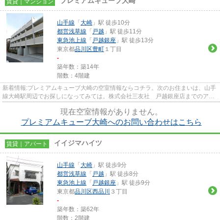
プレミアムキューブ大崎
賃貸｜マンション
山手線
「
大崎
」駅 徒歩10分
都営浅草線
「
戸越
」駅 徒歩11分
東急池上線
「
戸越銀座
」駅 徒歩13分
東京都
品川区
豊町
１丁目
-
築年数：築14年
階数：4階建
新着情報:プレミアムキューブ大崎の空室情報ならコチラ。次のお住まいは、山手
線大崎駅周辺でお探しになってみては。株式会社三友社 戸越銀座店までのアク
セスは、03-5750-6633からお...
現在空室情報がありません。
プレミアムキューブ大崎へのお問い合わせはこちら
イイジマハイツ
賃貸｜アパート
山手線
「
大崎
」駅 徒歩9分
都営浅草線
「
戸越
」駅 徒歩8分
東急池上線
「
戸越銀座
」駅 徒歩9分
東京都
品川区
西品川
３丁目
-
築年数：築62年
階数：2階建