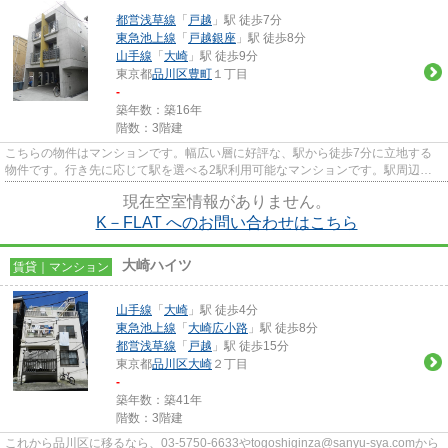
都営浅草線
「
戸越
」駅 徒歩7分
東急池上線
「
戸越銀座
」駅 徒歩8分
山手線
「
大崎
」駅 徒歩9分
東京都
品川区
豊町
１丁目
-
築年数：築16年
階数：3階建
こちらの物件はマンションです。幅広い層に好評な、駅から徒歩7分に立地する
物件です。行き先に応じて駅を選べる2駅利用可能なマンションです。駅周辺の
物件をお探しの方には、都営浅...
現在空室情報がありません。
K－FLAT へのお問い合わせはこちら
大崎ハイツ
賃貸｜マンション
山手線
「
大崎
」駅 徒歩4分
東急池上線
「
大崎広小路
」駅 徒歩8分
都営浅草線
「
戸越
」駅 徒歩15分
東京都
品川区
大崎
２丁目
-
築年数：築41年
階数：3階建
これから品川区に移るなら、03-5750-6633やtogoshiginza@sanyu-sya.comから