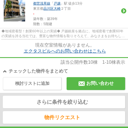
都営浅草線
「
戸越
」駅 徒歩13分
東京都
品川区
大崎
２丁目
-
築年数：築39年
階数：5階建
◆地域密着型！創業60年以上の実績◆ 戸越銀座を拠点に、地域密着で創業60年
の実績を誇る当社では、豊富な物件情報を取りそろえて、みなさまをお待ちして
おります。
現在空室情報がありません。
エクタスビルへのお問い合わせはこちら
該当公開件数
10
棟
1-10
棟表示
チェックした物件をまとめて
検討リストに追加
お問い合わせ
さらに条件を絞り込む
物件リクエスト