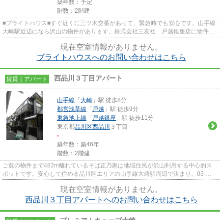
築年数：予定
階数：2階建
■ブライトハウス■すぐ近くに三ツ木交番があって、緊急時でも安心です。山手線
大崎駅近辺になら沢山の物件があります。株式会社三友社 戸越銀座店に物件探
しのご依頼をするなら、03-57...
現在空室情報がありません。
ブライトハウスへのお問い合わせはこちら
西品川３丁目アパート
賃貸｜アパート
山手線
「
大崎
」駅 徒歩8分
都営浅草線
「
戸越
」駅 徒歩9分
東急池上線
「
戸越銀座
」駅 徒歩11分
東京都
品川区
西品川
３丁目
-
築年数：築46年
階数：2階建
ご覧の物件まで482m離れているそば正乃家は地域住民が沢山利用する中心的ス
ポットです。安心して住める品川区エリアの山手線大崎駅周辺で決まり。03-
5750-6633からいつでも株式会社三...
現在空室情報がありません。
西品川３丁目アパートへのお問い合わせはこちら