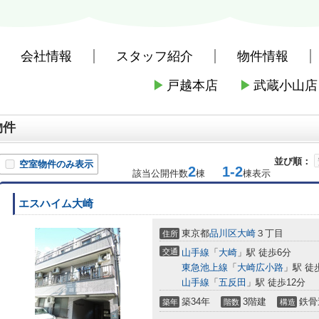
会社情報
スタッフ紹介
物件情報
▶
戸越本店
▶
武蔵小山店
社戸越本店
>
周辺施設案内
>
品川区
>
品川区のファーストフード
>
天
物件
並び順：
空室物件のみ表示
2
1-2
該当公開件数
棟
棟表示
エスハイム大崎
東京都
品川区
大崎
３丁目
住所
交通
山手線
「
大崎
」駅 徒歩6分
東急池上線
「
大崎広小路
」駅 徒
山手線
「
五反田
」駅 徒歩12分
築34年
3階建
鉄骨
築年
階数
構造