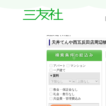
戸越・中延・武蔵小山の賃貸情報｜三友
田店の近くの物件
天丼てんや西五反田店周辺
アパート
マンション
一戸建て
▼賃料
～
敷金・保証金なし
礼金・敷引なし
共益費・管理費込み