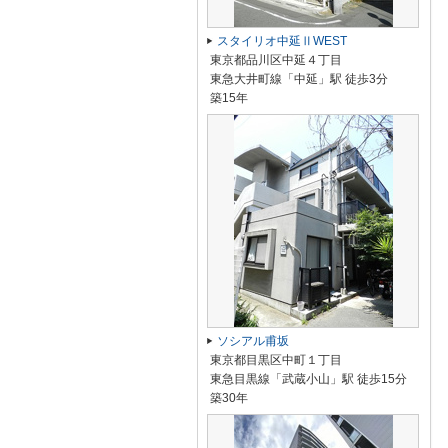
スタイリオ中延ⅡWEST
東京都品川区中延４丁目
東急大井町線「中延」駅 徒歩3分
築15年
ソシアル甫坂
東京都目黒区中町１丁目
東急目黒線「武蔵小山」駅 徒歩15分
築30年