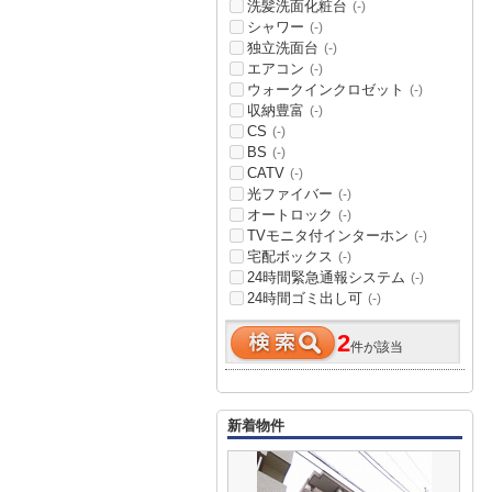
洗髪洗面化粧台
(-)
シャワー
(-)
独立洗面台
(-)
エアコン
(-)
ウォークインクロゼット
(-)
収納豊富
(-)
CS
(-)
BS
(-)
CATV
(-)
光ファイバー
(-)
オートロック
(-)
TVモニタ付インターホン
(-)
宅配ボックス
(-)
24時間緊急通報システム
(-)
24時間ゴミ出し可
(-)
2
件が該当
新着物件