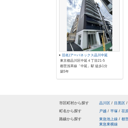
旧名)アーバネックス品川中延
東京都品川区中延４丁目21-5
都営浅草線「中延」駅 徒歩1分
築5年
市区町村から探す
品川区
/
目黒区
/
町名から探す
戸越
/
平塚
/
荏
路線から探す
東急池上線
/
都
東急東横線