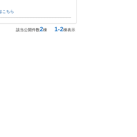
はこちら
2
1-2
該当公開件数
棟
棟表示