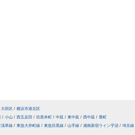
大田区
/
横浜市港北区
原
/
小山
/
西五反田
/
目黒本町
/
中延
/
東中延
/
西中延
/
豊町
営浅草線
/
東急大井町線
/
東急目黒線
/
山手線
/
湘南新宿ライン宇須
/
埼京線