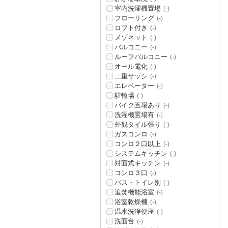
室内洗濯機置場
(-)
フローリング
(-)
ロフト付き
(-)
メゾネット
(-)
バルコニー
(-)
ルーフバルコニー
(-)
オール電化
(-)
二重サッシ
(-)
エレベーター
(-)
駐輪場
(-)
バイク置場あり
(-)
洗濯機置場有
(-)
外観タイル張り
(-)
ガスコンロ
(-)
コンロ２口以上
(-)
システムキッチン
(-)
対面式キッチン
(-)
コンロ３口
(-)
バス・トイレ別
(-)
追焚機能浴室
(-)
浴室乾燥機
(-)
温水洗浄便座
(-)
洗面台
(-)