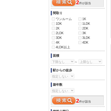
2
件が該当
間取り
ワンルーム
1K
1DK
1LDK
2K
2DK
2LDK
3K
3DK
3LDK
4K
4DK
4LDK以上
面積
～
駅からの徒歩
築年数
2
件が該当