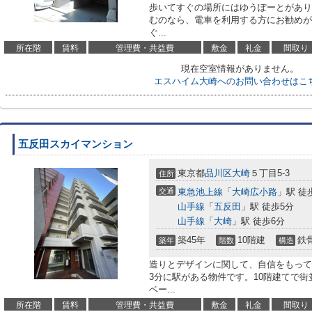
歩いてすぐの場所にはゆうぽーとがあり
むのなら、電車を利用する方にお勧めが
ぐ...
所在階
賃料
管理費・共益費
敷金
礼金
間取り
現在空室情報がありません。
エスハイム大崎へのお問い合わせはこ
五反田スカイマンション
東京都
品川区
大崎
５丁目5-3
住所
交通
東急池上線
「
大崎広小路
」駅 徒
山手線
「
五反田
」駅 徒歩5分
山手線
「
大崎
」駅 徒歩6分
築45年
10階建
鉄
築年
階数
構造
造りとデザインに関して、自信をもって
3分に駅がある物件です。10階建てで
ベー...
所在階
賃料
管理費・共益費
敷金
礼金
間取り