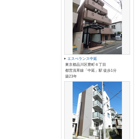
エスぺランス中延
東京都品川区豊町６丁目
都営浅草線「中延」駅 徒歩1分
築23年