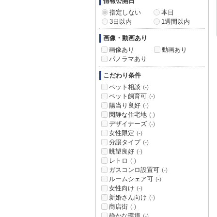
情報公開日
指定しない
本日
3日以内
1週間以内
画像・動画あり
画像あり
動画あり
パノラマあり
こだわり条件
ペット相談
(-)
ペット飼育可
(-)
陽当り良好
(-)
閑静な住宅地
(-)
デザイナーズ
(-)
女性限定
(-)
分譲タイプ
(-)
眺望良好
(-)
レトロ
(-)
ガスコンロ設置可
(-)
ルームシェア可
(-)
女性向け
(-)
新婚さん向け
(-)
商店街
(-)
静かな環境
(-)