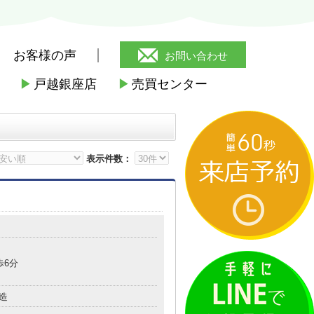
お客様の声
お問い合わせ
▶
戸越銀座店
▶
売買センター
丼てんや西五反田店
>
天丼てんや西五反
表示件数：
歩6分
造