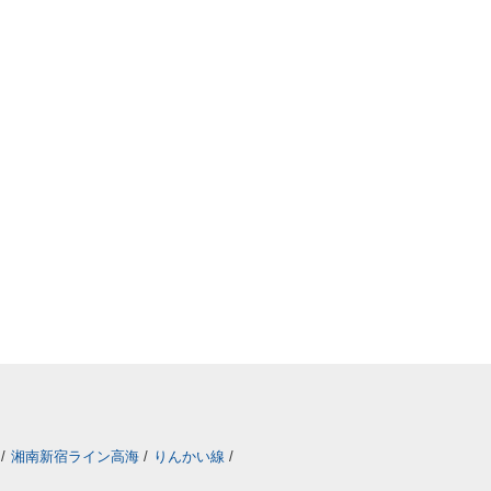
/
湘南新宿ライン高海
/
りんかい線
/