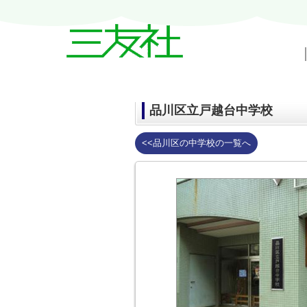
戸越・中延・武蔵小山の賃貸情報｜三友
品川区立戸越台中学校
<<品川区の中学校の一覧へ