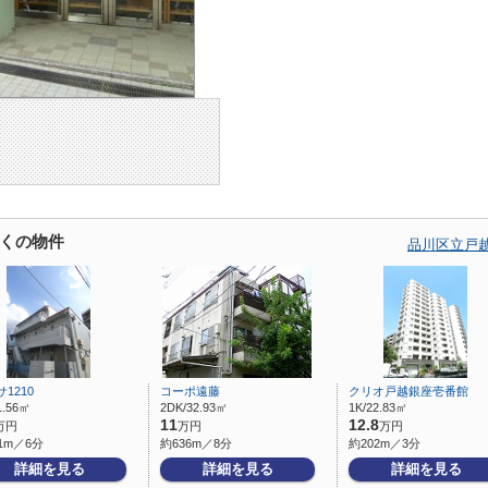
くの物件
品川区立戸
1210
コーポ遠藤
クリオ戸越銀座壱番館
1.56㎡
2DK/32.93㎡
1K/22.83㎡
11
12.8
万円
万円
万円
1m／6分
約636m／8分
約202m／3分
詳細を見る
詳細を見る
詳細を見る