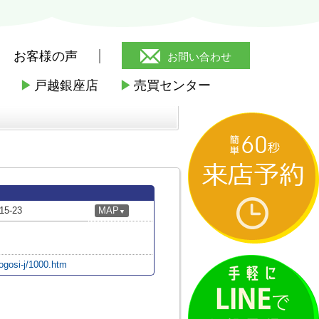
お客様の声
お問い合わせ
▶
戸越銀座店
▶
売買センター
台中学校
-23
MAP
▼
togosi-j/1000.htm