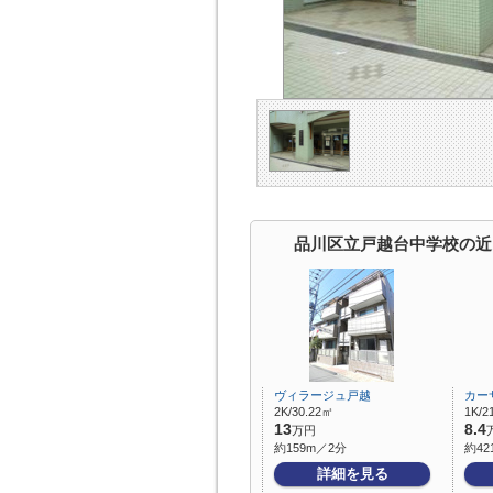
品川区立戸越台中学校の近
ヴィラージュ戸越
カーサ
2K/30.22㎡
1K/2
13
8.4
万円
約159m／2分
約42
詳細を見る