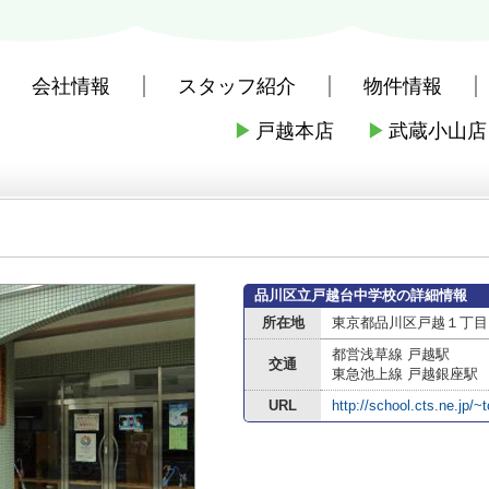
会社情報
スタッフ紹介
物件情報
▶
戸越本店
▶
武蔵小山店
社戸越本店
>
周辺施設案内
>
品川区
>
品川区の中学校
>
品川区立戸越
品川区立戸越台中学校の詳細情報
所在地
東京都品川区戸越１丁目15
都営浅草線 戸越駅
交通
東急池上線 戸越銀座駅
URL
http://school.cts.ne.jp/~