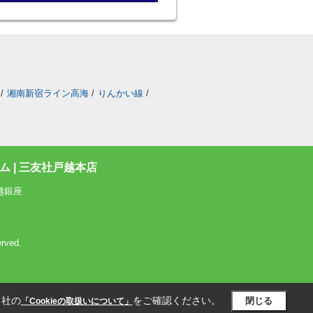
/
湘南新宿ライン高海
/
りんかい線
/
 | 三友社戸越本店
越銀座
rved.
当社の
をご確認ください。
閉じる
「Cookieの取扱いについて」