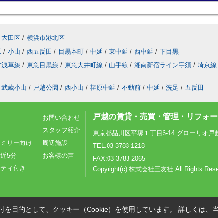
大田区
/
横浜市港北区
原
/
小山
/
西五反田
/
目黒本町
/
中延
/
東中延
/
西中延
/
下目黒
営浅草線
/
東急目黒線
/
東急大井町線
/
山手線
/
湘南新宿ライン宇須
/
埼京線
武蔵小山
/
戸越公園
/
西小山
/
荏原中延
/
不動前
/
中延
/
洗足
/
五反田
戸越の賃貸・売買・管理・リフォーム
お問い合わせ
スタッフ紹介
東京都品川区平塚１丁目6-14 グローリオ戸
ァミリー向け
周辺施設
TEL:03-3783-1218
近5分
お客様の声
FAX:03-3783-2065
リティ付き
Copyright(c) 株式会社三友社 All Rights Rese
を目的として、クッキー（Cookie）を使用しています。
詳しくは、