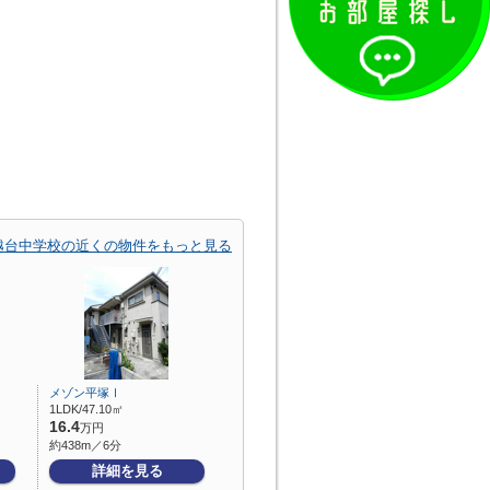
越台中学校の近くの物件をもっと見る
メゾン平塚Ⅰ
1LDK/47.10㎡
16.4
万円
約438m／6分
詳細を見る