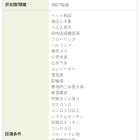
所在階/階建
4階/7階建
ペット相談
保証人不要
２人入居可
室内洗濯機置場
フローリング
バルコニー
都市ガス
公営水道
公共下水
エレベーター
電気有
駐輪場
敷地内ごみ置き場
耐震構造
外観タイル張り
ガスコンロ
コンロ２口以上
システムキッチン
対面式キッチン
コンロ３口
設備条件
バス・トイレ別