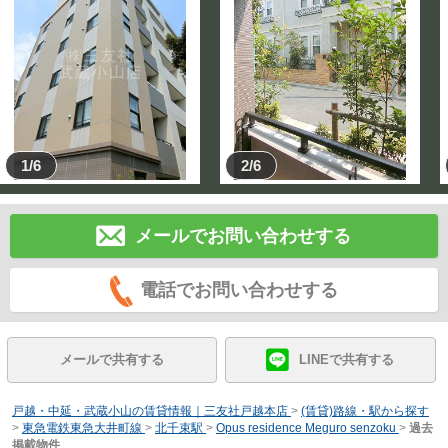
1/6
2/6
メールでお問い合わせする
電話でお問い合わせする
メールで共有する
LINEで共有する
戸越・中延・武蔵小山の賃貸情報｜三友社戸越本店
>
(賃貸)路線・駅から探す
>
東急電鉄東急大井町線
>
北千束駅
>
Opus residence Meguro senzoku
>
過去
掲載物件