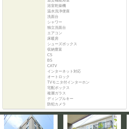
追焚機能浴室
浴室乾燥機
温水洗浄便座
洗面台
シャワー
独立洗面台
エアコン
床暖房
シューズボックス
収納豊富
CS
BS
CATV
インターネット対応
オートロック
TVモニタ付インターホン
宅配ボックス
複層ガラス
ディンプルキー
防犯カメラ