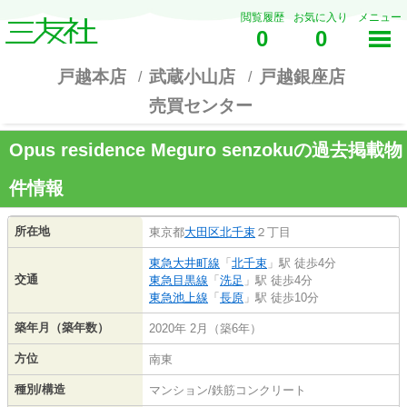
閲覧履歴
お気に入り
メニュー
0
0
戸越本店
武蔵小山店
戸越銀座店
売買センター
Opus residence Meguro senzokuの過去掲載物
件情報
所在地
東京都
大田区
北千束
２丁目
東急大井町線
「
北千束
」駅 徒歩4分
交通
東急目黒線
「
洗足
」駅 徒歩4分
東急池上線
「
長原
」駅 徒歩10分
築年月（築年数）
2020年 2月（築6年）
方位
南東
種別/構造
マンション/鉄筋コンクリート