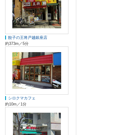
餃子の王将戸越銀座店
約373m／5分
シロクマカフェ
約10m／1分