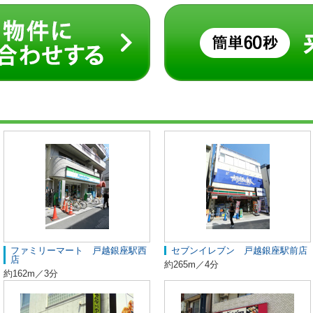
ファミリーマート 戸越銀座駅西
セブンイレブン 戸越銀座駅前店
店
約265m／4分
約162m／3分