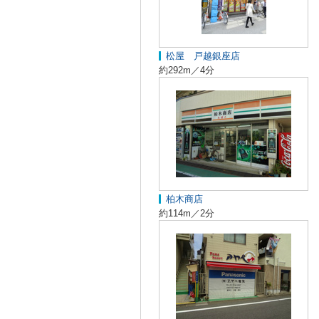
松屋 戸越銀座店
約292m／4分
柏木商店
約114m／2分