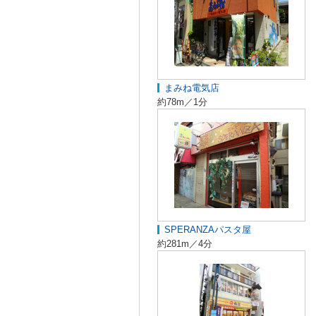
まみね電気店
約78m／1分
SPERANZAパスタ屋
約281m／4分