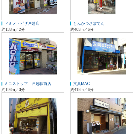
ドミノ・ピザ戸越店
とんかつさぼてん
約138m／2分
約403m／6分
ミニストップ 戸越駅前店
文具MAC
約193m／3分
約418m／6分