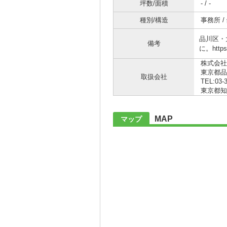
坪数/面積
- / -
種別/構造
事務所 /
品川区・
備考
に。http
株式会社
東京都品
取扱会社
TEL:03-
東京都知事 
MAP
マップ