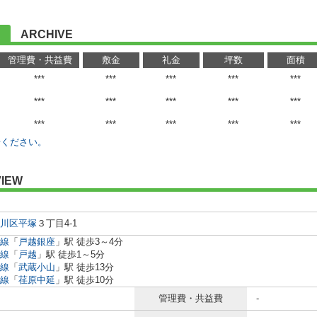
ARCHIVE
管理費・共益費
敷金
礼金
坪数
面積
***
***
***
***
***
***
***
***
***
***
***
***
***
***
***
せください。
IEW
川区
平塚
３丁目4-1
線
「
戸越銀座
」駅 徒歩3～4分
線
「
戸越
」駅 徒歩1～5分
線
「
武蔵小山
」駅 徒歩13分
線
「
荏原中延
」駅 徒歩10分
管理費・共益費
-