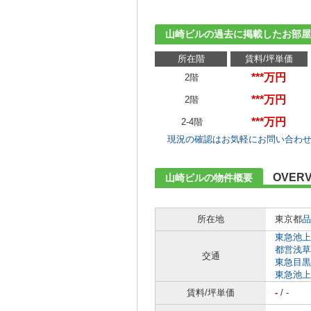
山崎ビルの過去に掲載したお部屋
所在階
賃料/坪単価
***万円
2階
***万円
2階
***万円
2-4階
現況の確認はお気軽にお問い合わ
OVERV
山崎ビルの物件概要
所在地
東京都
品
東急池上
都営浅草
交通
東急目黒
東急池上
賃料/坪単価
-
/ -