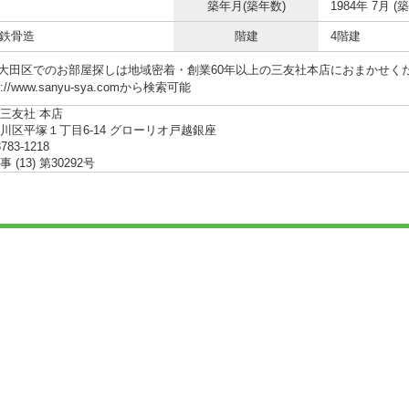
築年月(築年数)
1984年 7月 (築
 鉄骨造
階建
4階建
大田区でのお部屋探しは地域密着・創業60年以上の三友社本店におまかせください!! 
s://www.sanyu-sya.comから検索可能
三友社 本店
川区平塚１丁目6-14 グローリオ戸越銀座
3783-1218
(13) 第30292号