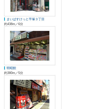
まいばすけっと平塚３丁目
約438m／6分
明昭館
約380m／5分