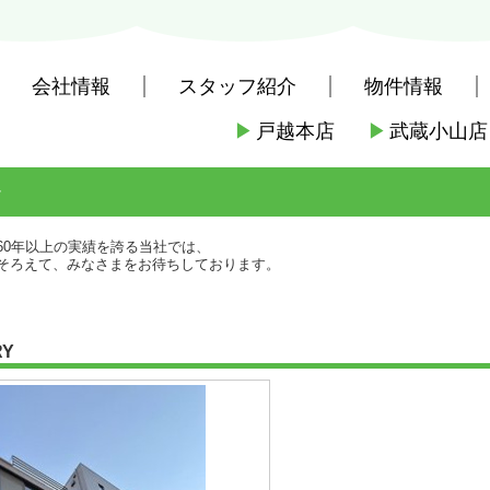
会社情報
スタッフ紹介
物件情報
▶
戸越本店
▶
武蔵小山店
社戸越本店
>
(賃貸)路線・駅から探す
>
東急電鉄東急池上線
>
戸越銀座
60年以上の実績を誇る当社では、
そろえて、みなさまをお待ちしております。
RY