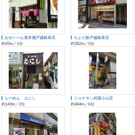
おせいべん屋本舗戸越銀座店
ちよだ鮨戸越銀座店
約43m／1分
約362m／5分
らーめん えにし
ジョナサン武蔵小山店
約143m／2分
約464m／6分