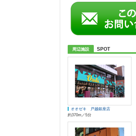
SPOT
周辺施設
オオゼキ 戸越銀座店
約370m／5分