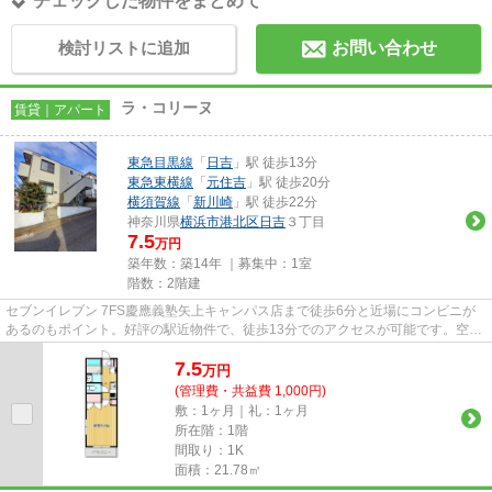
チェックした物件をまとめて
検討リストに追加
お問い合わせ
ラ・コリーヌ
賃貸｜アパート
東急目黒線
「
日吉
」駅 徒歩13分
東急東横線
「
元住吉
」駅 徒歩20分
横須賀線
「
新川崎
」駅 徒歩22分
神奈川県
横浜市港北区
日吉
３丁目
7.5
万円
築年数：築14年 ｜募集中：
1室
階数：2階建
セブンイレブン 7FS慶應義塾矢上キャンパス店まで徒歩6分と近場にコンビニが
あるのもポイント。好評の駅近物件で、徒歩13分でのアクセスが可能です。空気
の入れ替えができる風通しの良...
7.5
万
円
(管理費・共益費 1,000円)
敷：1ヶ月｜礼：1ヶ月
所在階：1階
間取り：1K
面積：21.78㎡