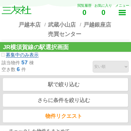
閲覧履歴
お気に入り
メニュー
0
0
戸越本店
武蔵小山店
戸越銀座店
売買センター
JR横須賀線の駅選択画面
募集中のみ表示
57
該当物件
棟
6
空き数
件
駅で絞り込む
さらに条件を絞り込む
物件リクエスト