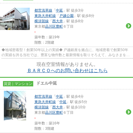
都営浅草線
「
中延
」駅 徒歩3分
東急大井町線
「
戸越公園
」駅 徒歩8分
横須賀線
「
西大井
」駅 徒歩8分
東京都
品川区
豊町
６丁目
-
築年数：築19年
階数：2階建
◆地域密着型！創業50年以上の実績◆ 戸越銀座を拠点に、地域密着で創業50年
の実績を誇る当社では、豊富な物件数と最新情報を取りそろえて、みなさまをお
待ちしております。TEL：03-5750...
現在空室情報がありません。
ＢＡＲＣＯへのお問い合わせはこちら
ドエル中延
賃貸｜マンション
都営浅草線
「
中延
」駅 徒歩4分
東急大井町線
「
中延
」駅 徒歩5分
横須賀線
「
西大井
」駅 徒歩10分
東京都
品川区
豊町
６丁目
-
築年数：築16年
階数：3階建