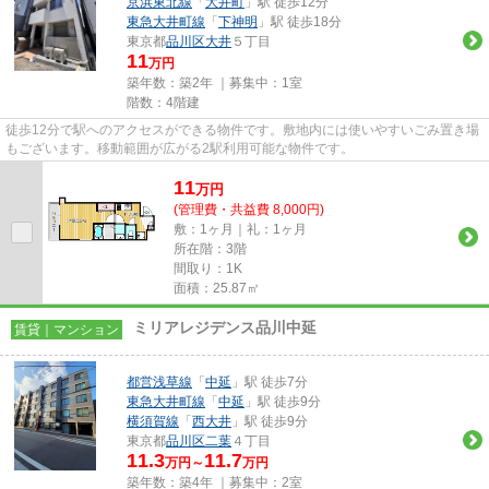
京浜東北線
「
大井町
」駅 徒歩12分
東急大井町線
「
下神明
」駅 徒歩18分
東京都
品川区
大井
５丁目
11
万円
築年数：築2年 ｜募集中：
1室
階数：4階建
徒歩12分で駅へのアクセスができる物件です。敷地内には使いやすいごみ置き場
もございます。移動範囲が広がる2駅利用可能な物件です。
11
万
円
(管理費・共益費 8,000円)
敷：1ヶ月｜礼：1ヶ月
所在階：3階
間取り：1K
面積：25.87㎡
ミリアレジデンス品川中延
賃貸｜マンション
都営浅草線
「
中延
」駅 徒歩7分
東急大井町線
「
中延
」駅 徒歩9分
横須賀線
「
西大井
」駅 徒歩9分
東京都
品川区
二葉
４丁目
11.3
11.7
万円～
万円
築年数：築4年 ｜募集中：
2室