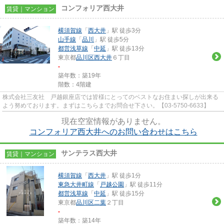
コンフォリア西大井
賃貸｜マンション
横須賀線
「
西大井
」駅 徒歩3分
山手線
「
品川
」駅 徒歩5分
都営浅草線
「
中延
」駅 徒歩13分
東京都
品川区
西大井
６丁目
-
築年数：築19年
階数：4階建
株式会社三友社 戸越銀座店では皆様にとってのベストなお住まい探しが出来る
よう努めております。まずはこちらまでお問合せ下さい。【03-5750-6633】
現在空室情報がありません。
コンフォリア西大井へのお問い合わせはこちら
サンテラス西大井
賃貸｜マンション
横須賀線
「
西大井
」駅 徒歩1分
東急大井町線
「
戸越公園
」駅 徒歩11分
都営浅草線
「
中延
」駅 徒歩15分
東京都
品川区
二葉
２丁目
-
築年数：築14年