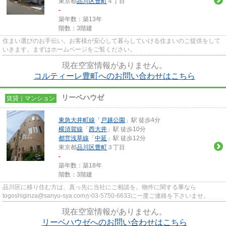
東京都
品川区
豊町
４丁目
-
築年数：築13年
階数：3階建
住まい選びのお手伝い。お客様が安心して暮らしていける住まいのご提供をして
いきます。まずはホームページをご覧ください。
現在空室情報がありません。
コルティーレ豊町へのお問い合わせはこちら
リーベハウゼ
賃貸｜マンション
東急大井町線
「
戸越公園
」駅 徒歩4分
横須賀線
「
西大井
」駅 徒歩10分
都営浅草線
「
中延
」駅 徒歩12分
東京都
品川区
豊町
３丁目
-
築年数：築18年
階数：3階建
品川区に移り住む方は、真っ先に当社にご相談を。物件に関する事なら
togoshiginza@sanyu-sya.comか03-5750-6633に一度ご連絡を下さいませ。
現在空室情報がありません。
リーベハウゼへのお問い合わせはこちら