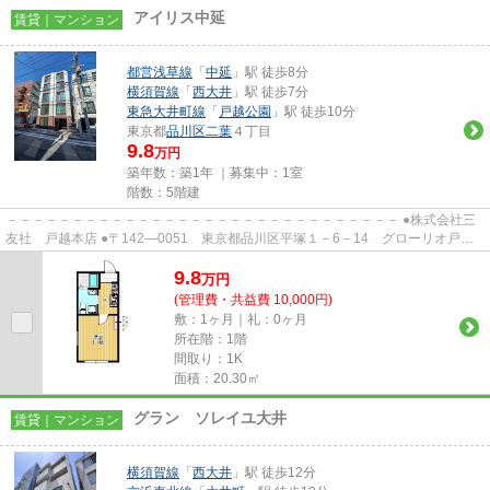
アイリス中延
賃貸｜マンション
都営浅草線
「
中延
」駅 徒歩8分
横須賀線
「
西大井
」駅 徒歩7分
東急大井町線
「
戸越公園
」駅 徒歩10分
東京都
品川区
二葉
４丁目
9.8
万円
築年数：築1年 ｜募集中：
1室
階数：5階建
－－－－－－－－－－－－－－－－－－－－－－－－－－－－－－ ●株式会社三
友社 戸越本店 ●〒142―0051 東京都品川区平塚１－6－14 グローリオ戸越
銀座1階 ●TEL：03-3783-1218...
9.8
万
円
(管理費・共益費 10,000円)
敷：1ヶ月｜礼：0ヶ月
所在階：1階
間取り：1K
面積：20.30㎡
グラン ソレイユ大井
賃貸｜マンション
横須賀線
「
西大井
」駅 徒歩12分