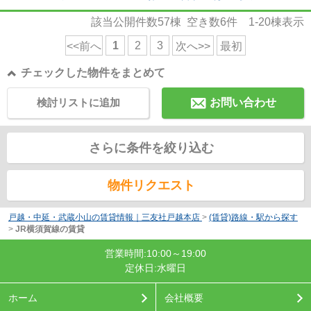
該当公開件数
57
棟 空き数
6
件
1-20
棟表示
1
2
3
<<前へ
次へ>>
最初
チェックした物件をまとめて
検討リストに追加
お問い合わせ
さらに条件を絞り込む
物件リクエスト
戸越・中延・武蔵小山の賃貸情報｜三友社戸越本店
>
(賃貸)路線・駅から探す
>
JR横須賀線の賃貸
営業時間:10:00～19:00
定休日:水曜日
ホーム
会社概要