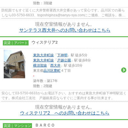
階数：3階建
防犯面でもすぐ近くに大井警察署西大井交番があって安心です。品川区での暮ら
しなら03-5750-6633、togoshiginza@sanyu-sya.comにご連絡、ご相談を。株式
会社三友社 戸越銀座店でお待...
現在空室情報がありません。
サンテラス西大井へのお問い合わせはこちら
ウィステリア2
賃貸｜アパート
東急大井町線
「
下神明
」駅 徒歩5分
東急大井町線
「
戸越公園
」駅 徒歩8分
横須賀線
「
西大井
」駅 徒歩10分
東京都
品川区
豊町
４丁目
-
築年数：築17年
階数：2階建
安心して03-5750-6633からお電話下さい。おすすめは東急大井町線下神明駅近く
です。株式会社三友社 戸越銀座店ならすぐにご案内する事が出来ます。
現在空室情報がありません。
ウィステリア2 へのお問い合わせはこちら
ＢＡＲＣＯ
賃貸｜マンション