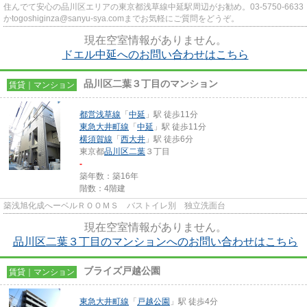
住んでて安心の品川区エリアの東京都浅草線中延駅周辺がお勧め。03-5750-6633
かtogoshiginza@sanyu-sya.comまでお気軽にご質問をどうぞ。
現在空室情報がありません。
ドエル中延へのお問い合わせはこちら
品川区二葉３丁目のマンション
賃貸｜マンション
都営浅草線
「
中延
」駅 徒歩11分
東急大井町線
「
中延
」駅 徒歩11分
横須賀線
「
西大井
」駅 徒歩6分
東京都
品川区
二葉
３丁目
-
築年数：築16年
階数：4階建
築浅旭化成へーベルＲＯＯＭＳ バストイレ別 独立洗面台
現在空室情報がありません。
品川区二葉３丁目のマンションへのお問い合わせはこちら
ブライズ戸越公園
賃貸｜マンション
東急大井町線
「
戸越公園
」駅 徒歩4分