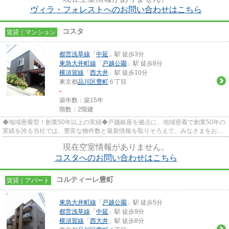
ヴィラ・フォレストへのお問い合わせはこちら
コスタ
賃貸｜マンション
都営浅草線
「
中延
」駅 徒歩3分
東急大井町線
「
戸越公園
」駅 徒歩8分
横須賀線
「
西大井
」駅 徒歩10分
東京都
品川区
豊町
６丁目
-
築年数：築15年
階数：2階建
◆地域密着型！創業50年以上の実績◆戸越銀座を拠点に、地域密着で創業50年の
実績を誇る当社では、豊富な物件数と最新情報を取りそろえて、みなさまをお待
ちしております。TEL：03-5750-...
現在空室情報がありません。
コスタへのお問い合わせはこちら
コルティーレ豊町
賃貸｜アパート
東急大井町線
「
戸越公園
」駅 徒歩5分
都営浅草線
「
中延
」駅 徒歩9分
横須賀線
「
西大井
」駅 徒歩8分