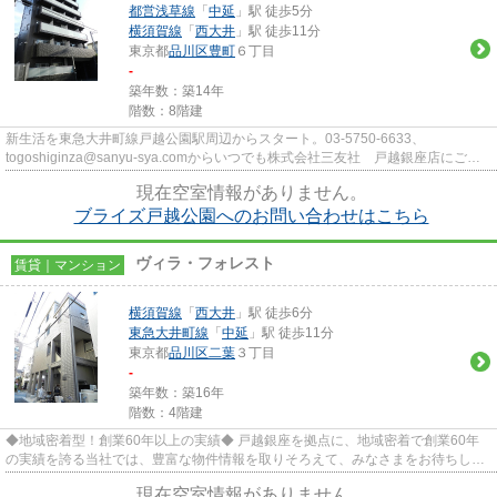
都営浅草線
「
中延
」駅 徒歩5分
横須賀線
「
西大井
」駅 徒歩11分
東京都
品川区
豊町
６丁目
-
築年数：築14年
階数：8階建
新生活を東急大井町線戸越公園駅周辺からスタート。03-5750-6633、
togoshiginza@sanyu-sya.comからいつでも株式会社三友社 戸越銀座店にご相
談下さい。
現在空室情報がありません。
ブライズ戸越公園へのお問い合わせはこちら
ヴィラ・フォレスト
賃貸｜マンション
横須賀線
「
西大井
」駅 徒歩6分
東急大井町線
「
中延
」駅 徒歩11分
東京都
品川区
二葉
３丁目
-
築年数：築16年
階数：4階建
◆地域密着型！創業60年以上の実績◆ 戸越銀座を拠点に、地域密着で創業60年
の実績を誇る当社では、豊富な物件情報を取りそろえて、みなさまをお待ちして
おります。
現在空室情報がありません。