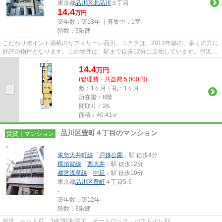
東京都
品川区
北品川
３丁目
14.4
万円
築年数：築13年 ｜募集中：
1室
階数：9階建
こだわりポイント満載のリフェリーレ品川。コチラは、2013年築の、多くの方に
好評の物件となります。この物件は、駅まで徒歩12分に立地しています。付近に
駅が2駅あり、行き先に応じて...
14.4
万
円
(管理費・共益費 5,000円)
敷：1ヶ月｜礼：1ヶ月
所在階：8階
間取り：2K
面積：40.41㎡
品川区豊町４丁目のマンション
賃貸｜マンション
東急大井町線
「
戸越公園
」駅 徒歩4分
横須賀線
「
西大井
」駅 徒歩12分
都営浅草線
「
中延
」駅 徒歩10分
東京都
品川区
豊町
４丁目5-6
-
築年数：築12年
階数：8階建
築浅 ペット可 3線3駅利用可 オートロック バストイレ別