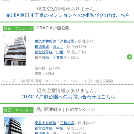
現在空室情報がありません。
品川区豊町４丁目のマンションへのお問い合わせはこちら
CRACIA戸越公園
賃貸｜マンション
東急大井町線
「
戸越公園
」駅 徒歩4分
横須賀線
「
西大井
」駅 徒歩12分
都営浅草線
「
中延
」駅 徒歩10分
東京都
品川区
豊町
４丁目5-6
-
築年数：築12年
階数：8階建
ペット可 3線3駅利用可 オートロック バストイレ別 独立洗面台
現在空室情報がありません。
CRACIA戸越公園へのお問い合わせはこちら
品川区豊町６丁目のマンション
賃貸｜マンション
東急大井町線
「
戸越公園
」駅 徒歩4分
都営浅草線
「
中延
」駅 徒歩5分
横須賀線
「
西大井
」駅 徒歩11分