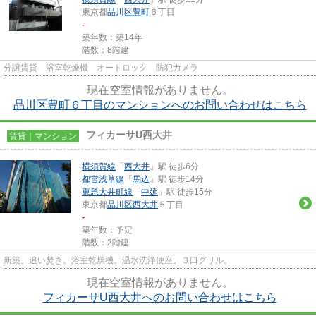
東京都
品川区
豊町
６丁目
-
築年数：築14年
階数：8階建
分譲賃貸 浴室乾燥機 オートロック 防犯カメラ
現在空室情報がありません。
品川区豊町６丁目のマンションへのお問い合わせはこちら
フィカーサU西大井
賃貸｜マンション
横須賀線
「
西大井
」駅 徒歩6分
都営浅草線
「
馬込
」駅 徒歩14分
東急大井町線
「
中延
」駅 徒歩15分
東京都
品川区
西大井
５丁目
-
築年数：予定
階数：2階建
新築。追い焚き。浴室乾燥機。温水洗浄便座。３口グリル。
現在空室情報がありません。
フィカーサU西大井へのお問い合わせはこちら