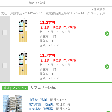
階数：5階建
－－－－－－－－－－－－－－－－－－－－－－－－－－－－－－ ●株式会社三
友社 戸越本店 ●〒142―0051 東京都品川区平塚１－6－14 グローリオ戸越
銀座1階 ●TEL：03-3783-1218...
11.3
万
円
(管理費・共益費 12,000円)
敷：0ヶ月｜礼：0ヶ月
所在階：3階
間取り：1R
面積：21.56㎡
11.7
万
円
(管理費・共益費 12,000円)
敷：0ヶ月｜礼：0ヶ月
所在階：5階
間取り：1R
面積：21.56㎡
リフェリーレ品川
賃貸｜マンション
山手線
「
品川
」駅 徒歩12分
京急本線
「
北品川
」駅 徒歩3分
京急本線
「
新馬場
」駅 徒歩6分