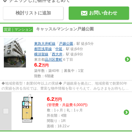
チェックした物件をまとめて
検討リストに追加
お問い合わせ
キャッスルマンション戸越公園
賃貸｜マンション
東急大井町線
「
戸越公園
」駅 徒歩5分
都営浅草線
「
中延
」駅 徒歩6分
横須賀線
「
西大井
」駅 徒歩9分
東京都
品川区
豊町
６丁目
6.2
万円
築年数：築40年 ｜募集中：
1室
階数：6階建
◆地域密着型！創業60年以上の実績◆ 戸越銀座を拠点に、地域密着で創業60年
の実績を誇る当社では、豊富な物件情報を取りそろえて、みなさまをお待ちして
おります。TEL：03-5750-6633
6.2
万
円
(管理費・共益費 6,000円)
敷：1ヶ月｜礼：1ヶ月
所在階：4階
間取り：1R
面積：18.22㎡