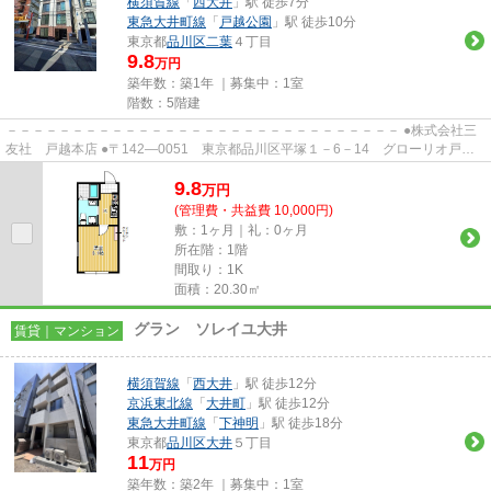
横須賀線
「
西大井
」駅 徒歩7分
東急大井町線
「
戸越公園
」駅 徒歩10分
東京都
品川区
二葉
４丁目
9.8
万円
築年数：築1年 ｜募集中：
1室
階数：5階建
－－－－－－－－－－－－－－－－－－－－－－－－－－－－－－ ●株式会社三
友社 戸越本店 ●〒142―0051 東京都品川区平塚１－6－14 グローリオ戸越
銀座1階 ●TEL：03-3783-1218...
9.8
万
円
(管理費・共益費 10,000円)
敷：1ヶ月｜礼：0ヶ月
所在階：1階
間取り：1K
面積：20.30㎡
グラン ソレイユ大井
賃貸｜マンション
横須賀線
「
西大井
」駅 徒歩12分
京浜東北線
「
大井町
」駅 徒歩12分
東急大井町線
「
下神明
」駅 徒歩18分
東京都
品川区
大井
５丁目
11
万円
築年数：築2年 ｜募集中：
1室