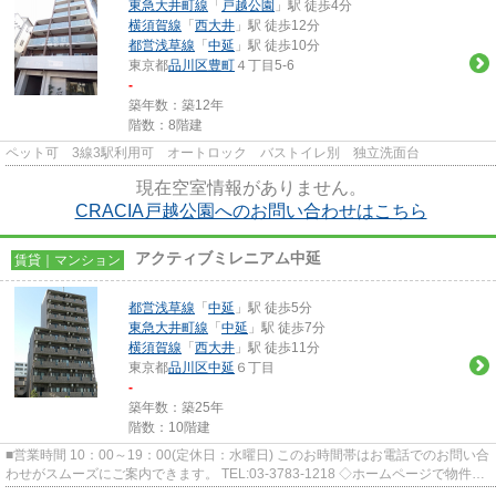
東急大井町線
「
戸越公園
」駅 徒歩4分
横須賀線
「
西大井
」駅 徒歩12分
都営浅草線
「
中延
」駅 徒歩10分
東京都
品川区
豊町
４丁目5-6
-
築年数：築12年
階数：8階建
ペット可 3線3駅利用可 オートロック バストイレ別 独立洗面台
現在空室情報がありません。
CRACIA戸越公園へのお問い合わせはこちら
アクティブミレニアム中延
賃貸｜マンション
都営浅草線
「
中延
」駅 徒歩5分
東急大井町線
「
中延
」駅 徒歩7分
横須賀線
「
西大井
」駅 徒歩11分
東京都
品川区
中延
６丁目
-
築年数：築25年
階数：10階建
■営業時間 10：00～19：00(定休日：水曜日) このお時間帯はお電話でのお問い合
わせがスムーズにご案内できます。 TEL:03-3783-1218 ◇ホームページで物件探
しや来店予約◇ 弊社ホー...