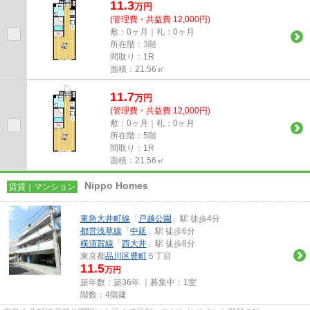
11.3
万
円
(管理費・共益費 12,000円)
敷：0ヶ月｜礼：0ヶ月
所在階：3階
間取り：1R
面積：21.56㎡
11.7
万
円
(管理費・共益費 12,000円)
敷：0ヶ月｜礼：0ヶ月
所在階：5階
間取り：1R
面積：21.56㎡
Nippo Homes
賃貸｜マンション
東急大井町線
「
戸越公園
」駅 徒歩4分
都営浅草線
「
中延
」駅 徒歩6分
横須賀線
「
西大井
」駅 徒歩8分
東京都
品川区
豊町
５丁目
11.5
万円
築年数：築36年 ｜募集中：
1室
階数：4階建