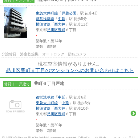
賃貸｜マンション
東急大井町線
「
戸越公園
」駅 徒歩4分
都営浅草線
「
中延
」駅 徒歩5分
横須賀線
「
西大井
」駅 徒歩11分
東京都
品川区
豊町
６丁目
-
築年数：築14年
階数：8階建
分譲賃貸 浴室乾燥機 オートロック 防犯カメラ
現在空室情報がありません。
品川区豊町６丁目のマンションへのお問い合わせはこちら
豊町６丁目戸建
賃貸｜一戸建て
都営浅草線
「
中延
」駅 徒歩6分
東急大井町線
「
中延
」駅 徒歩6分
横須賀線
「
西大井
」駅 徒歩10分
東京都
品川区
豊町
６丁目
-
築年数：築30年
階数：2階建