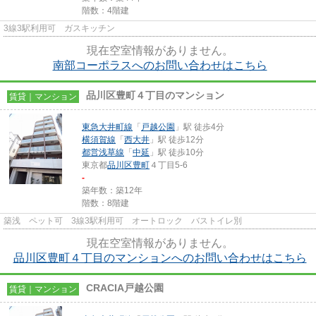
階数：4階建
3線3駅利用可 ガスキッチン
現在空室情報がありません。
南部コーポラスへのお問い合わせはこちら
品川区豊町４丁目のマンション
賃貸｜マンション
東急大井町線
「
戸越公園
」駅 徒歩4分
横須賀線
「
西大井
」駅 徒歩12分
都営浅草線
「
中延
」駅 徒歩10分
東京都
品川区
豊町
４丁目5-6
-
築年数：築12年
階数：8階建
築浅 ペット可 3線3駅利用可 オートロック バストイレ別
現在空室情報がありません。
品川区豊町４丁目のマンションへのお問い合わせはこちら
CRACIA戸越公園
賃貸｜マンション