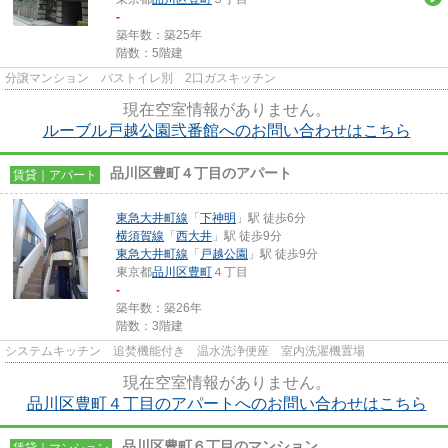
-
築年数：築25年
階数：5階建
分譲マンション バストイレ別 2口ガスキッチン
現在空室情報がありません。
ルーブル戸越公園弐番館へのお問い合わせはこちら
品川区豊町４丁目のアパート
賃貸｜アパート
東急大井町線
「
下神明
」駅 徒歩6分
横須賀線
「
西大井
」駅 徒歩9分
東急大井町線
「
戸越公園
」駅 徒歩9分
東京都
品川区
豊町
４丁目
-
築年数：築26年
階数：3階建
システムキッチン 追焚機能付き 温水洗浄便座 室内洗濯機置場
現在空室情報がありません。
品川区豊町４丁目のアパートへのお問い合わせはこちら
品川区豊町６丁目のマンション