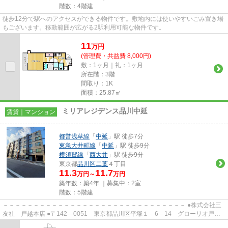
階数：4階建
徒歩12分で駅へのアクセスができる物件です。敷地内には使いやすいごみ置き場
もございます。移動範囲が広がる2駅利用可能な物件です。
11
万
円
(管理費・共益費 8,000円)
敷：1ヶ月｜礼：1ヶ月
所在階：3階
間取り：1K
面積：25.87㎡
ミリアレジデンス品川中延
賃貸｜マンション
都営浅草線
「
中延
」駅 徒歩7分
東急大井町線
「
中延
」駅 徒歩9分
横須賀線
「
西大井
」駅 徒歩9分
東京都
品川区
二葉
４丁目
11.3
11.7
万円～
万円
築年数：築4年 ｜募集中：
2室
階数：5階建
－－－－－－－－－－－－－－－－－－－－－－－－－－－－－－ ●株式会社三
友社 戸越本店 ●〒142―0051 東京都品川区平塚１－6－14 グローリオ戸越
銀座1階 ●TEL：03-3783-1218...