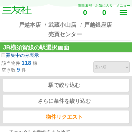
閲覧履歴
お気に入り
メニュー
0
0
戸越本店
武蔵小山店
戸越銀座店
売買センター
JR横須賀線の駅選択画面
募集中のみ表示
118
該当物件
棟
9
空き数
件
駅で絞り込む
さらに条件を絞り込む
物件リクエスト