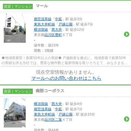
マール
賃貸｜マンション
都営浅草線
「
中延
」駅 徒歩3分
東急大井町線
「
戸越公園
」駅 徒歩7分
横須賀線
「
西大井
」駅 徒歩12分
東京都
品川区
豊町
６丁目
-
築年数：築23年
階数：3階建
◆地域密着型！創業50年以上の実績◆ 戸越銀座を拠点に、地域密着で創業50年
の実績を誇る当社では、豊富な物件数と最新情報を取りそろえて、みなさまをお
待ちしております。TEL：03-5750...
現在空室情報がありません。
マールへのお問い合わせはこちら
南部コーポラス
賃貸｜マンション
横須賀線
「
西大井
」駅 徒歩4分
都営浅草線
「
中延
」駅 徒歩7分
東急大井町線
「
戸越公園
」駅 徒歩10分
東京都
品川区
二葉
４丁目
-
築年数：築44年