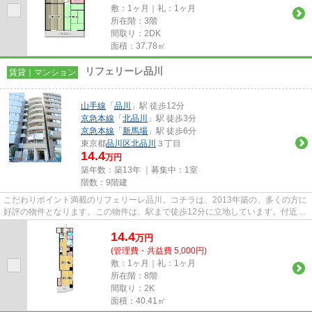
敷：1ヶ月｜礼：1ヶ月
所在階：3階
間取り：2DK
面積：37.78㎡
リフェリーレ品川
賃貸｜マンション
山手線
「
品川
」駅 徒歩12分
京急本線
「
北品川
」駅 徒歩3分
京急本線
「
新馬場
」駅 徒歩6分
東京都
品川区
北品川
３丁目
14.4
万円
築年数：築13年 ｜募集中：
1室
階数：9階建
こだわりポイント満載のリフェリーレ品川。コチラは、2013年築の、多くの方に
好評の物件となります。この物件は、駅まで徒歩12分に立地しています。付近に
駅が2駅あり、行き先に応じて...
14.4
万
円
(管理費・共益費 5,000円)
敷：1ヶ月｜礼：1ヶ月
所在階：8階
間取り：2K
面積：40.41㎡