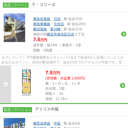
ラ・コリーヌ
賃貸｜アパート
東急目黒線
「
日吉
」駅 徒歩13分
東急東横線
「
元住吉
」駅 徒歩20分
横須賀線
「
新川崎
」駅 徒歩22分
神奈川県
横浜市港北区
日吉
３丁目
7.5
万円
築年数：築14年 ｜募集中：
1室
階数：2階建
セブンイレブン 7FS慶應義塾矢上キャンパス店まで徒歩6分と近場にコンビニが
あるのもポイント。好評の駅近物件で、徒歩13分でのアクセスが可能です。空気
の入れ替えができる風通しの良...
7.5
万
円
(管理費・共益費 1,000円)
敷：1ヶ月｜礼：1ヶ月
所在階：1階
間取り：1K
面積：21.78㎡
アイリス中延
賃貸｜マンション
都営浅草線
「
中延
」駅 徒歩8分