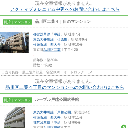
現在空室情報がありません。
アクティブミレニアム中延へのお問い合わせはこちら
品川区二葉４丁目のマンション
賃貸｜マンション
都営浅草線
「
中延
」駅 徒歩7分
東急大井町線
「
荏原町
」駅 徒歩9分
横須賀線
「
西大井
」駅 徒歩10分
東京都
品川区
二葉
４丁目4-20
-
築年数：築30年
階数：5階建
日当り良好 最上階角部屋 宅配BOX オートロック EV
現在空室情報がありません。
品川区二葉４丁目のマンションへのお問い合わせはこちら
ルーブル戸越公園弐番館
賃貸｜マンション
東急大井町線
「
戸越公園
」駅 徒歩4分
横須賀線
「
西大井
」駅 徒歩11分
都営浅草線
「
中延
」駅 徒歩6分
東京都
品川区
豊町
５丁目