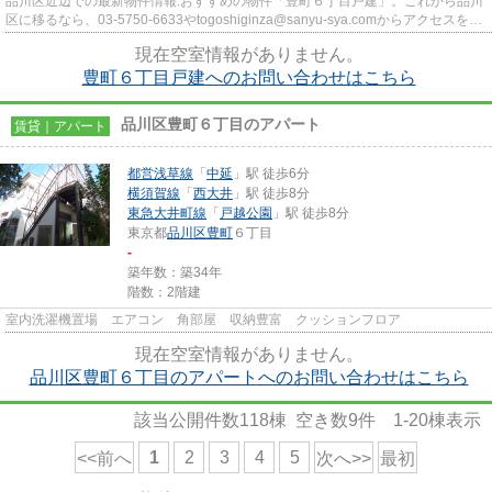
品川区近辺での最新物件情報:おすすめの物件「豊町６丁目戸建」。これから品川
区に移るなら、03-5750-6633やtogoshiginza@sanyu-sya.comからアクセスを。
新居を株式会社三友社 戸越銀...
現在空室情報がありません。
豊町６丁目戸建へのお問い合わせはこちら
品川区豊町６丁目のアパート
賃貸｜アパート
都営浅草線
「
中延
」駅 徒歩6分
横須賀線
「
西大井
」駅 徒歩8分
東急大井町線
「
戸越公園
」駅 徒歩8分
東京都
品川区
豊町
６丁目
-
築年数：築34年
階数：2階建
室内洗濯機置場 エアコン 角部屋 収納豊富 クッションフロア
現在空室情報がありません。
品川区豊町６丁目のアパートへのお問い合わせはこちら
該当公開件数
118
棟 空き数
9
件
1-20
棟表示
1
2
3
4
5
<<前へ
次へ>>
最初