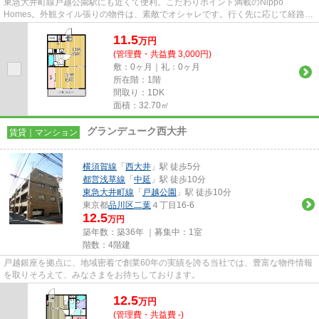
東急大井町線戸越公園駅にも近くて便利。こだわりポイント満載のNippo
Homes。外観タイル張りの物件は、素敵でオシャレです。行く先に応じて経路を
選べる、2駅利用可能な物件です。
11.5
万
円
(管理費・共益費 3,000円)
敷：0ヶ月｜礼：0ヶ月
所在階：1階
間取り：1DK
面積：32.70㎡
グランデューク西大井
賃貸｜マンション
横須賀線
「
西大井
」駅 徒歩5分
都営浅草線
「
中延
」駅 徒歩10分
東急大井町線
「
戸越公園
」駅 徒歩10分
東京都
品川区
二葉
４丁目16-6
12.5
万円
築年数：築36年 ｜募集中：
1室
階数：4階建
戸越銀座を拠点に、地域密着で創業60年の実績を誇る当社では、豊富な物件情報
を取りそろえて、みなさまをお待ちしております。
12.5
万
円
(管理費・共益費 -)