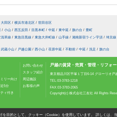
大田区
/
横浜市港北区
/
世田谷区
原
/
小山
/
西五反田
/
目黒本町
/
中延
/
東中延
/
旗の台
/
豊町
営浅草線
/
東急目黒線
/
東急大井町線
/
山手線
/
湘南新宿ライン宇須
/
埼京線
武蔵小山
/
戸越公園
/
西小山
/
荏原中延
/
不動前
/
中延
/
洗足
/
旗の台
戸越の賃貸・売買・管理・リフォーム
お問い合わせ
スタッフ紹介
東京都品川区平塚１丁目6-14 グローリオ戸
ァミリー向け
周辺施設
TEL:03-3783-1218
近5分
お客様の声
FAX:03-3783-2065
リティ付き
Copyright(c) 株式会社三友社 All Rights Rese
を目的として、クッキー（Cookie）を使用しています。
詳しくは、