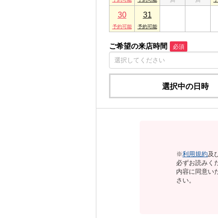
30
31
1
2
ご希望の来店時間
必須
選択中の日時
※
利用規約
及
必ずお読みく
内容に同意い
さい。