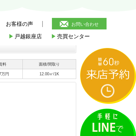
お客様の声
お問い合わせ
▶
戸越銀座店
▶
売買センター
賃料
面積/間取り
.7万円
12.00㎡/1K