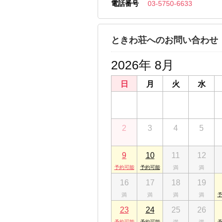
電話番号
03-5750-6633
東京都品川区小山３丁目21-10
株式会社三友社 戸越銀座店
東京都品川区戸越１丁目16-12
ときわ荘へのお問い合わせ
株式会社三友社 売買センター
東京都品川区戸越３丁目1-17 ユニオン
2026年 8月
日
月
火
水
26
27
28
29
2
3
4
5
9
10
11
12
16
17
18
19
23
24
25
26