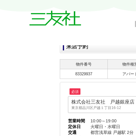
来店予約
物件番号
物件種
83329937
アパー
必須
株式会社三友社 戸越銀座店
東京都品川区戸越１丁目16-12
株式会社三友社 本店
営業時間
10:00～19:00
東京都品川区平塚１丁目6-14 グロー
定休日
火曜日・水曜日
交通
都営浅草線 戸越駅 2分
株式会社三友社 武蔵小山店