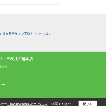
/
湘南新宿ライン高海
/
りんかい線
/
 | 三友社戸越本店
越銀座
rved.
当社の
をご確認ください。
閉じる
「Cookieの取扱いについて」