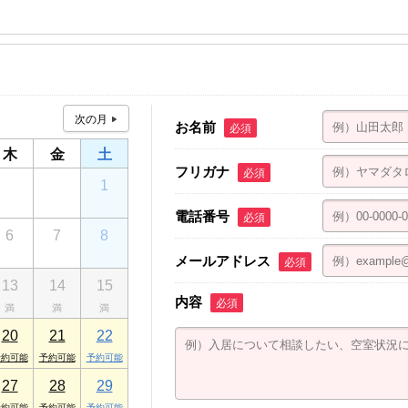
ビル３F
お名前
必須
木
金
土
フリガナ
必須
30
31
1
電話番号
必須
6
7
8
メールアドレス
必須
13
14
15
内容
必須
20
21
22
27
28
29