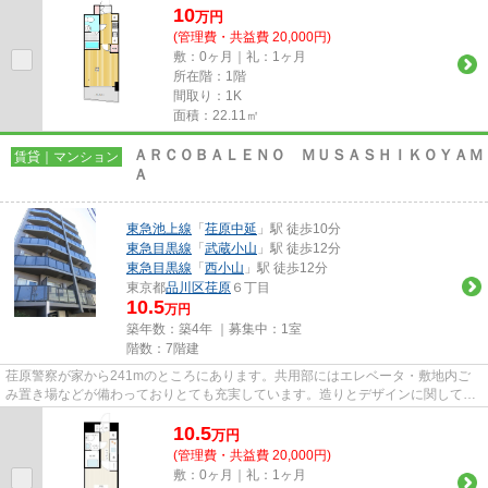
10
万
円
(管理費・共益費 20,000円)
敷：0ヶ月｜礼：1ヶ月
所在階：1階
間取り：1K
面積：22.11㎡
ＡＲＣＯＢＡＬＥＮＯ ＭＵＳＡＳＨＩＫＯＹＡＭ
賃貸｜マンション
Ａ
東急池上線
「
荏原中延
」駅 徒歩10分
東急目黒線
「
武蔵小山
」駅 徒歩12分
東急目黒線
「
西小山
」駅 徒歩12分
東京都
品川区
荏原
６丁目
10.5
万円
築年数：築4年 ｜募集中：
1室
階数：7階建
荏原警察が家から241mのところにあります。共用部にはエレベータ・敷地内ご
み置き場などが備わっておりとても充実しています。造りとデザインに関して、
自信をもって情報を提供できる...
10.5
万
円
(管理費・共益費 20,000円)
敷：0ヶ月｜礼：1ヶ月