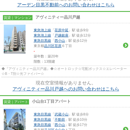
アーデン目黒不動前へのお問い合わせはこちら
アヴィニティー品川戸越
賃貸｜マンション
東急池上線
「
荏原中延
」駅 徒歩9分
東急池上線
「
戸越銀座
」駅 徒歩12分
東急目黒線
「
西小山
」駅 徒歩12分
東京都
品川区
荏原
６丁目
-
築年数：築20年
階数：13階建
◆『アヴィニティー品川戸越』◆☆オートロック☆宅配ボックス☆エレベーター
☆B・T別☆光ファイバー☆
現在空室情報がありません。
アヴィニティー品川戸越へのお問い合わせはこちら
小山台1丁目アパート
賃貸｜アパート
東急目黒線
「
武蔵小山
」駅 徒歩8分
東急目黒線
「
不動前
」駅 徒歩10分
東急目黒線
「
西小山
」駅 徒歩17分