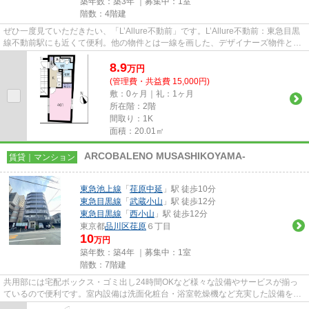
築年数：築3年 ｜募集中：
1室
階数：4階建
ぜひ一度見ていただきたい、「L’Allure不動前」です。L’Allure不動前：東急目黒
線不動前駅にも近くて便利。他の物件とは一線を画した、デザイナーズ物件とな
っております。利便性の高...
8.9
万
円
(管理費・共益費 15,000円)
敷：0ヶ月｜礼：1ヶ月
所在階：2階
間取り：1K
面積：20.01㎡
ARCOBALENO MUSASHIKOYAMA-
賃貸｜マンション
東急池上線
「
荏原中延
」駅 徒歩10分
東急目黒線
「
武蔵小山
」駅 徒歩12分
東急目黒線
「
西小山
」駅 徒歩12分
東京都
品川区
荏原
６丁目
10
万円
築年数：築4年 ｜募集中：
1室
階数：7階建
共用部には宅配ボックス・ゴミ出し24時間OKなど様々な設備やサービスが揃っ
ているので便利です。室内設備は洗面化粧台・浴室乾燥機など充実した設備を備
え付けています。セキュリティ...