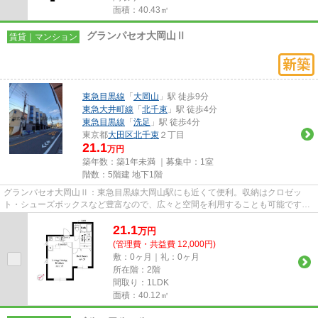
面積：40.43㎡
グランパセオ大岡山Ⅱ
賃貸｜マンション
東急目黒線
「
大岡山
」駅 徒歩9分
東急大井町線
「
北千束
」駅 徒歩4分
東急目黒線
「
洗足
」駅 徒歩4分
東京都
大田区
北千束
２丁目
21.1
万円
築年数：築1年未満 ｜募集中：
1室
階数：5階建 地下1階
グランパセオ大岡山Ⅱ：東急目黒線大岡山駅にも近くて便利。収納はクロゼッ
ト・シューズボックスなど豊富なので、広々と空間を利用することも可能です。
共用部には宅配ボックスが付いて...
21.1
万
円
(管理費・共益費 12,000円)
敷：0ヶ月｜礼：0ヶ月
所在階：2階
間取り：1LDK
面積：40.12㎡