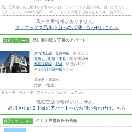
品川区周辺にある物件をお求めの方は「フェニックス品川小山」はいかがでしょ
うか。歩いて355mの場所に、サミットストア西小山店があります。共用部には
敷地内ごみ置き場・エレベータ...
現在空室情報がありません。
フェニックス品川小山へのお問い合わせはこちら
品川区中延２丁目のアパート
賃貸｜アパート
東急池上線
「
荏原中延
」駅 徒歩5分
東急大井町線
「
中延
」駅 徒歩12分
都営浅草線
「
戸越
」駅 徒歩12分
東京都
品川区
中延
２丁目
-
築年数：築34年
階数：2階建
礼金不要 敷金不要 フリーレント1か月 エアコン
現在空室情報がありません。
品川区中延２丁目のアパートへのお問い合わせはこちら
クリオ戸越銀座壱番館
賃貸｜マンション