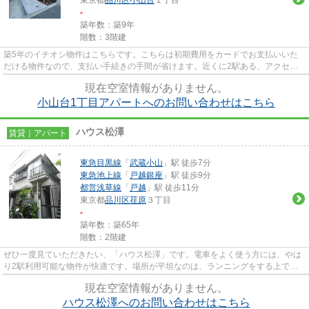
東京都
品川区
小山台
１丁目
-
築年数：築9年
階数：3階建
築5年のイチオシ物件はこちらです。こちらは初期費用をカードでお支払いいた
だける物件なので、支払い手続きの手間が省けます。近くに2駅ある、アクセス
が良い物件です。こちらの物件...
現在空室情報がありません。
小山台1丁目アパートへのお問い合わせはこちら
ハウス松澤
賃貸｜アパート
東急目黒線
「
武蔵小山
」駅 徒歩7分
東急池上線
「
戸越銀座
」駅 徒歩9分
都営浅草線
「
戸越
」駅 徒歩11分
東京都
品川区
荏原
３丁目
-
築年数：築65年
階数：2階建
ぜひ一度見ていただきたい、「ハウス松澤」です。電車をよく使う方には、やは
り2駅利用可能な物件が快適です。場所が平坦なのは、ランニングをする上で抑
えたいポイントですね。駅から...
現在空室情報がありません。
ハウス松澤へのお問い合わせはこちら