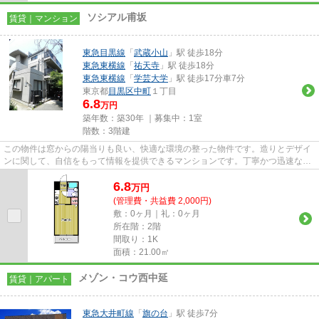
ソシアル甫坂
賃貸｜マンション
東急目黒線
「
武蔵小山
」駅 徒歩18分
東急東横線
「
祐天寺
」駅 徒歩18分
東急東横線
「
学芸大学
」駅 徒歩17分車7分
東京都
目黒区
中町
１丁目
6.8
万円
築年数：築30年 ｜募集中：
1室
階数：3階建
この物件は窓からの陽当りも良い、快適な環境の整った物件です。造りとデザイ
ンに関して、自信をもって情報を提供できるマンションです。丁寧かつ迅速な対
応がモットーの三友社 武蔵...
6.8
万
円
(管理費・共益費 2,000円)
敷：0ヶ月｜礼：0ヶ月
所在階：2階
間取り：1K
面積：21.00㎡
メゾン・コウ西中延
賃貸｜アパート
東急大井町線
「
旗の台
」駅 徒歩7分