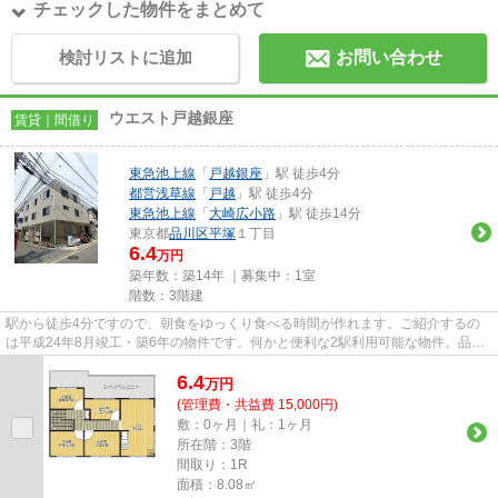
チェックした物件をまとめて
検討リストに追加
お問い合わせ
ウエスト戸越銀座
賃貸｜間借り
東急池上線
「
戸越銀座
」駅 徒歩4分
都営浅草線
「
戸越
」駅 徒歩4分
東急池上線
「
大崎広小路
」駅 徒歩14分
東京都
品川区
平塚
１丁目
6.4
万円
築年数：築14年 ｜募集中：
1室
階数：3階建
駅から徒歩4分ですので、朝食をゆっくり食べる時間が作れます。ご紹介するの
は平成24年8月竣工・築6年の物件です。何かと便利な2駅利用可能な物件。品川
区の東急池上線戸越銀座近くが...
6.4
万
円
(管理費・共益費 15,000円)
敷：0ヶ月｜礼：1ヶ月
所在階：3階
間取り：1R
面積：8.08㎡