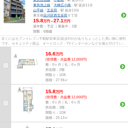
東急目黒線
「
不動前
」駅 徒歩5分
東急池上線
「
大崎広小路
」駅 徒歩11分
山手線
「
五反田
」駅 徒歩13分
東京都
品川区
西五反田
５丁目
15.8
27.1
万円～
万円
築年数：予定 ｜募集中：
3室
階数：6階建
近くにはセブンイレブン不動駅前東店(徒歩5分)がありちょっとした買い物に便利
です。セキュリティ面は、オートロック・TVインターホンなどを備え付けている
ので安心して暮らせます。現...
16.6
万
円
(管理費・共益費 12,000円)
敷：0ヶ月｜礼：0ヶ月
所在階：2階
間取り：1DK
面積：27.56㎡
15.8
万
円
(管理費・共益費 12,000円)
敷：0ヶ月｜礼：0ヶ月
所在階：3階
間取り：1DK
面積：25.13㎡