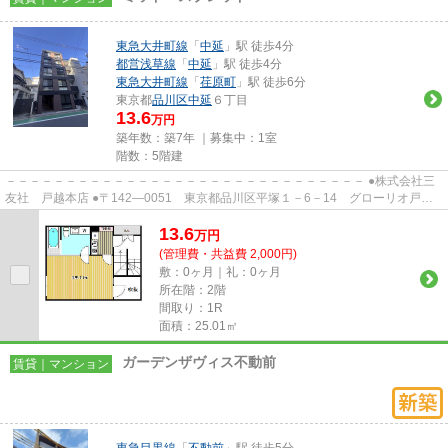
東急大井町線
「
中延
」駅 徒歩4分
都営浅草線
「
中延
」駅 徒歩4分
東急大井町線
「
荏原町
」駅 徒歩6分
東京都
品川区
中延
６丁目
13.6
万円
築年数：築7年 ｜募集中：
1室
階数：5階建
－－－－－－－－－－－－－－－－－－－－－－－－－－－－－－ ●株式会社三
友社 戸越本店 ●〒142―0051 東京都品川区平塚１－6－14 グローリオ戸越
銀座1階 ●TEL：03-3783-1218...
13.6
万
円
(管理費・共益費 2,000円)
敷：0ヶ月｜礼：0ヶ月
所在階：2階
間取り：1R
面積：25.01㎡
ガーデンザヴィス不動前
賃貸｜マンション