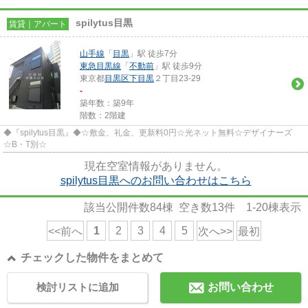
spilytus目黒
賃貸｜アパート
山手線
「
目黒
」駅 徒歩7分
東急目黒線
「
不動前
」駅 徒歩9分
東京都
目黒区
下目黒
２丁目23-29
-
築年数：築9年
階数：2階建
◆『spilytus目黒』◆☆敷金、礼金、更新料0円☆光ネット無料☆デザイナーズ
☆B・T別☆
現在空室情報がありません。
spilytus目黒へのお問い合わせはこちら
該当公開件数
84
棟 空き数
13
件
1-20
棟表示
1
2
3
4
5
<<前へ
次へ>>
最初
チェックした物件をまとめて
検討リストに追加
お問い合わせ