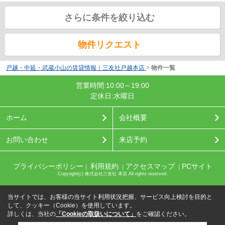
さらに条件を絞り込む
物件リクエスト
戸越・中延・武蔵小山の賃貸情報｜三友社戸越本店
>
物件一覧
営業時間:10:00～19:00
定休日:水曜日
ホーム
会社概要
お問い合わせ
来店予約
プライバシーポリシー
利用規約
アクセスマップ
PCサイト
｜
｜
｜
Copyright(c) 株式会社三友社 本店 All rights reserved.
当サイトでは、お客様の当サイト利用状況把握、サービス向上検討を目的と
して、クッキー（Cookie）を使用しています。
詳しくは、当社の
「Cookieの取扱いについて」
をご確認ください。