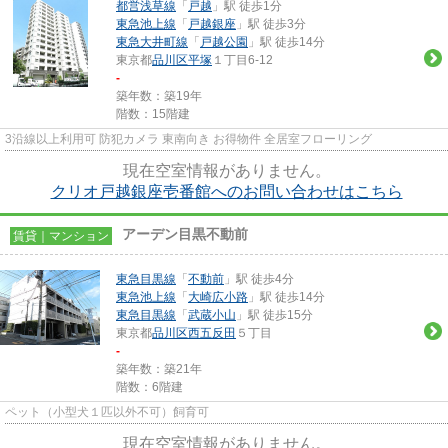
都営浅草線
「
戸越
」駅 徒歩1分
東急池上線
「
戸越銀座
」駅 徒歩3分
東急大井町線
「
戸越公園
」駅 徒歩14分
東京都
品川区
平塚
１丁目6-12
-
築年数：築19年
階数：15階建
3沿線以上利用可 防犯カメラ 東南向き お得物件 全居室フローリング
現在空室情報がありません。
クリオ戸越銀座壱番館へのお問い合わせはこちら
アーデン目黒不動前
賃貸｜マンション
東急目黒線
「
不動前
」駅 徒歩4分
東急池上線
「
大崎広小路
」駅 徒歩14分
東急目黒線
「
武蔵小山
」駅 徒歩15分
東京都
品川区
西五反田
５丁目
-
築年数：築21年
階数：6階建
ペット（小型犬１匹以外不可）飼育可
現在空室情報がありません。