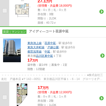
27.1
万
円
(管理費・共益費 18,000円)
敷：0ヶ月｜礼：0ヶ月
所在階：3階
間取り：2LDK
面積：40.72㎡
アイディ―コート荏原中延
賃貸｜マンション
東急池上線
「
荏原中延
」駅 徒歩5分
東急大井町線
「
戸越公園
」駅 徒歩5分
都営浅草線
「
中延
」駅 徒歩6分
東京都
品川区
東中延
１丁目
17
万円
築年数：築14年 ｜募集中：
1室
階数：12階建
－－－－－－－－－－－－－－－－－－－－－－－－－－－－－－ ●株式会社三
友社 戸越本店 ●〒142―0051 東京都品川区平塚１－6－14 グローリオ戸越
銀座1階 ●TEL：03-3783-1218...
17
万
円
(管理費・共益費 12,000円)
敷：0ヶ月｜礼：1ヶ月
所在階：2階
間取り：1LDK