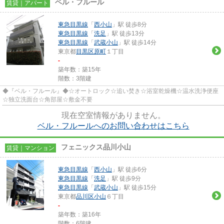
ベル・フルール
賃貸｜アパート
東急目黒線
「
西小山
」駅 徒歩8分
東急目黒線
「
洗足
」駅 徒歩13分
東急目黒線
「
武蔵小山
」駅 徒歩14分
東京都
目黒区
原町
１丁目
-
築年数：築15年
階数：3階建
◆『ベル・フルール』◆☆オートロック☆追い焚き☆浴室乾燥機☆温水洗浄便座
☆独立洗面台☆角部屋☆敷金不要
現在空室情報がありません。
ベル・フルールへのお問い合わせはこちら
フェニックス品川小山
賃貸｜マンション
東急目黒線
「
西小山
」駅 徒歩6分
東急目黒線
「
洗足
」駅 徒歩9分
東急目黒線
「
武蔵小山
」駅 徒歩15分
東京都
品川区
小山
６丁目
-
築年数：築16年
階数：6階建