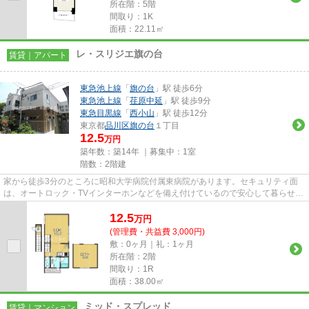
所在階：5階
間取り：1K
面積：22.11㎡
レ・スリジエ旗の台
賃貸｜アパート
東急池上線
「
旗の台
」駅 徒歩6分
東急池上線
「
荏原中延
」駅 徒歩9分
東急目黒線
「
西小山
」駅 徒歩12分
東京都
品川区
旗の台
１丁目
12.5
万円
築年数：築14年 ｜募集中：
1室
階数：2階建
家から徒歩3分のところに昭和大学病院付属東病院があります。セキュリティ面
は、オートロック・TVインターホンなどを備え付けているので安心して暮らせま
す。室内設備は洗面化粧台・浴...
12.5
万
円
(管理費・共益費 3,000円)
敷：0ヶ月｜礼：1ヶ月
所在階：2階
間取り：1R
面積：38.00㎡
ミッド・スプレッド
賃貸｜マンション