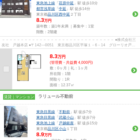
東急池上線
「
荏原中延
」駅 徒歩10分
都営浅草線
「
中延
」駅 徒歩14分
東京都
品川区
西中延
２丁目
8.3
万円
築年数：築1年未満 ｜募集中：
1室
階数：2階建
－－－－－－－－－－－－－－－－－－－－－－－－－－－－－－ ●株式会社三
友社 戸越本店 ●〒142―0051 東京都品川区平塚１－6－14 グローリオ戸越
銀座1階 ●TEL：03-3783-1218...
8.3
万
円
(管理費・共益費 4,000円)
敷：0ヶ月｜礼：1ヶ月
所在階：1階
間取り：1R
面積：12.37㎡
ラリュール不動前
賃貸｜マンション
東急目黒線
「
不動前
」駅 徒歩7分
東急目黒線
「
武蔵小山
」駅 徒歩7分
東急池上線
「
戸越銀座
」駅 徒歩15分
東京都
品川区
小山
１丁目
8.9
万円