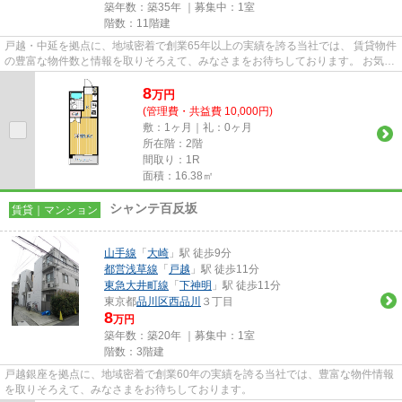
築年数：築35年 ｜募集中：
1室
階数：11階建
戸越・中延を拠点に、地域密着で創業65年以上の実績を誇る当社では、 賃貸物件
の豊富な物件数と情報を取りそろえて、みなさまをお待ちしております。 お気軽
にお問い合わせください。 ...
8
万
円
(管理費・共益費 10,000円)
敷：1ヶ月｜礼：0ヶ月
所在階：2階
間取り：1R
面積：16.38㎡
シャンテ百反坂
賃貸｜マンション
山手線
「
大崎
」駅 徒歩9分
都営浅草線
「
戸越
」駅 徒歩11分
東急大井町線
「
下神明
」駅 徒歩11分
東京都
品川区
西品川
３丁目
8
万円
築年数：築20年 ｜募集中：
1室
階数：3階建
戸越銀座を拠点に、地域密着で創業60年の実績を誇る当社では、豊富な物件情報
を取りそろえて、みなさまをお待ちしております。