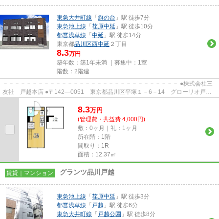
東急大井町線
「
旗の台
」駅 徒歩7分
東急池上線
「
荏原中延
」駅 徒歩10分
都営浅草線
「
中延
」駅 徒歩14分
東京都
品川区
西中延
２丁目
8.3
万円
築年数：築1年未満 ｜募集中：
1室
階数：2階建
－－－－－－－－－－－－－－－－－－－－－－－－－－－－－－ ●株式会社三
友社 戸越本店 ●〒142―0051 東京都品川区平塚１－6－14 グローリオ戸越
銀座1階 ●TEL：03-3783-1218...
8.3
万
円
(管理費・共益費 4,000円)
敷：0ヶ月｜礼：1ヶ月
所在階：1階
間取り：1R
面積：12.37㎡
グランツ品川戸越
賃貸｜マンション
東急池上線
「
荏原中延
」駅 徒歩3分
都営浅草線
「
戸越
」駅 徒歩6分
東急大井町線
「
戸越公園
」駅 徒歩8分