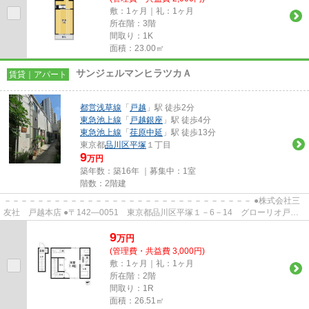
敷：1ヶ月｜礼：1ヶ月
所在階：3階
間取り：1K
面積：23.00㎡
サンジェルマンヒラツカＡ
賃貸｜アパート
都営浅草線
「
戸越
」駅 徒歩2分
東急池上線
「
戸越銀座
」駅 徒歩4分
東急池上線
「
荏原中延
」駅 徒歩13分
東京都
品川区
平塚
１丁目
9
万円
築年数：築16年 ｜募集中：
1室
階数：2階建
－－－－－－－－－－－－－－－－－－－－－－－－－－－－－－ ●株式会社三
友社 戸越本店 ●〒142―0051 東京都品川区平塚１－6－14 グローリオ戸越
銀座1階 ●TEL：03-3783-1218...
9
万
円
(管理費・共益費 3,000円)
敷：1ヶ月｜礼：1ヶ月
所在階：2階
間取り：1R
面積：26.51㎡