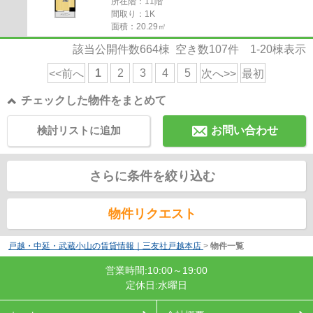
所在階：11階
間取り：1K
面積：20.29㎡
該当公開件数
664
棟 空き数
107
件
1-20
棟表示
1
2
3
4
5
<<前へ
次へ>>
最初
チェックした物件をまとめて
検討リストに追加
お問い合わせ
さらに条件を絞り込む
物件リクエスト
戸越・中延・武蔵小山の賃貸情報｜三友社戸越本店
>
物件一覧
営業時間:10:00～19:00
定休日:水曜日