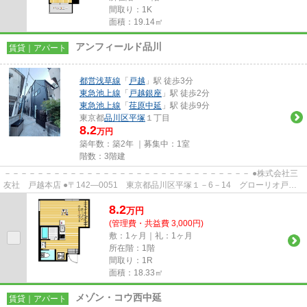
間取り：1K
面積：19.14㎡
アンフィールド品川
賃貸｜アパート
都営浅草線
「
戸越
」駅 徒歩3分
東急池上線
「
戸越銀座
」駅 徒歩2分
東急池上線
「
荏原中延
」駅 徒歩9分
東京都
品川区
平塚
１丁目
8.2
万円
築年数：築2年 ｜募集中：
1室
階数：3階建
－－－－－－－－－－－－－－－－－－－－－－－－－－－－－－ ●株式会社三
友社 戸越本店 ●〒142―0051 東京都品川区平塚１－6－14 グローリオ戸越
銀座1階 ●TEL：03-3783-1218...
8.2
万
円
(管理費・共益費 3,000円)
敷：1ヶ月｜礼：1ヶ月
所在階：1階
間取り：1R
面積：18.33㎡
メゾン・コウ西中延
賃貸｜アパート