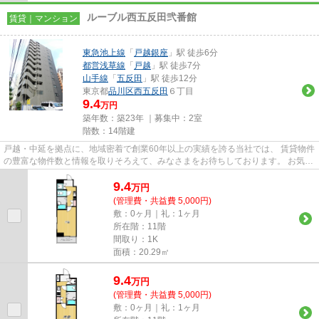
ルーブル西五反田弐番館
賃貸｜マンション
東急池上線
「
戸越銀座
」駅 徒歩6分
都営浅草線
「
戸越
」駅 徒歩7分
山手線
「
五反田
」駅 徒歩12分
東京都
品川区
西五反田
６丁目
9.4
万円
築年数：築23年 ｜募集中：
2室
階数：14階建
戸越・中延を拠点に、地域密着で創業60年以上の実績を誇る当社では、 賃貸物件
の豊富な物件数と情報を取りそろえて、みなさまをお待ちしております。 お気軽
にお問い合わせください。
9.4
万
円
(管理費・共益費 5,000円)
敷：0ヶ月｜礼：1ヶ月
所在階：11階
間取り：1K
面積：20.29㎡
9.4
万
円
(管理費・共益費 5,000円)
敷：0ヶ月｜礼：1ヶ月