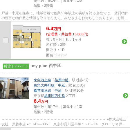
築年数：築14年 ｜募集中：
1室
階数：3階建
戸越・中延を拠点に、地域密着で創業60年以上の実績を誇る当社では、 賃貸物件
の豊富な物件数と情報を取りそろえて、みなさまをお待ちしております。 お気軽
にお問い合わせください。
6.4
万
円
(管理費・共益費 15,000円)
敷：0ヶ月｜礼：1ヶ月
所在階：3階
間取り：1R
面積：8.08㎡
my plan 西中延
賃貸｜アパート
東急池上線
「
荏原中延
」駅 徒歩3分
東急大井町線
「
中延
」駅 徒歩8分
都営浅草線
「
中延
」駅 徒歩10分
東京都
品川区
西中延
２丁目
6.4
万円
築年数：築17年 ｜募集中：
1室
階数：2階建
－－－－－－－－－－－－－－－－－－－－－－－－－－－－－－ ●株式会社三
友社 戸越本店 ●〒142―0051 東京都品川区平塚１－6－14 グローリオ戸越
銀座1階 ●TEL：03-3783-1218...