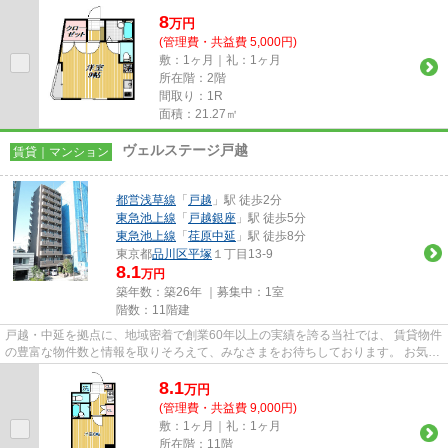
8
万
円
(管理費・共益費 5,000円)
敷：1ヶ月｜礼：1ヶ月
所在階：2階
間取り：1R
面積：21.27㎡
ヴェルステージ戸越
賃貸｜マンション
都営浅草線
「
戸越
」駅 徒歩2分
東急池上線
「
戸越銀座
」駅 徒歩5分
東急池上線
「
荏原中延
」駅 徒歩8分
東京都
品川区
平塚
１丁目13-9
8.1
万円
築年数：築26年 ｜募集中：
1室
階数：11階建
戸越・中延を拠点に、地域密着で創業60年以上の実績を誇る当社では、 賃貸物件
の豊富な物件数と情報を取りそろえて、みなさまをお待ちしております。 お気軽
にお問い合わせください。 ...
8.1
万
円
(管理費・共益費 9,000円)
敷：1ヶ月｜礼：1ヶ月
所在階：11階