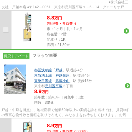
－－－－－－－－－－－－－－－－－－－－－－－－－－－－－－ ●株式会社三
友社 戸越本店 ●〒142―0051 東京都品川区平塚１－6－14 グローリオ戸越
銀座1階 ●TEL：03-3783-1218...
8.8
万
円
(管理費・共益費 -)
敷：1ヶ月｜礼：1ヶ月
所在階：2階
間取り：1K
面積：21.30㎡
フラッツ東亜
賃貸｜アパート
都営浅草線
「
戸越
」駅 徒歩4分
東急池上線
「
戸越銀座
」駅 徒歩4分
東急目黒線
「
武蔵小山
」駅 徒歩13分
東京都
品川区
平塚
３丁目
8.9
万円
築年数：築41年 ｜募集中：
1室
階数：3階建
戸越・中延を拠点に、地域密着で創業60年以上の実績を誇る当社では、 賃貸物件
の豊富な物件数と情報を取りそろえて、みなさまをお待ちしております。 お気軽
にお問い合わせください。 ...
8.9
万
円
(管理費・共益費 2,000円)