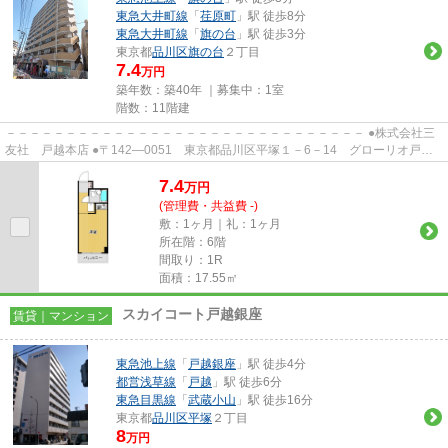
東急大井町線
「
荏原町
」駅 徒歩8分
東急大井町線
「
旗の台
」駅 徒歩3分
東京都
品川区
旗の台
２丁目
7.4
万円
築年数：築40年 ｜募集中：
1室
階数：11階建
－－－－－－－－－－－－－－－－－－－－－－－－－－－－－－ ●株式会社三
友社 戸越本店 ●〒142―0051 東京都品川区平塚１－6－14 グローリオ戸越
銀座1階 ●TEL：03-3783-1218...
7.4
万
円
(管理費・共益費 -)
敷：1ヶ月｜礼：1ヶ月
所在階：6階
間取り：1R
面積：17.55㎡
スカイコート戸越銀座
賃貸｜マンション
東急池上線
「
戸越銀座
」駅 徒歩4分
都営浅草線
「
戸越
」駅 徒歩6分
東急目黒線
「
武蔵小山
」駅 徒歩16分
東京都
品川区
平塚
２丁目
8
万円