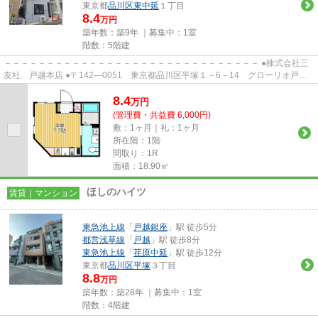
東京都
品川区
東中延
１丁目
8.4
万円
築年数：築9年 ｜募集中：
1室
階数：5階建
－－－－－－－－－－－－－－－－－－－－－－－－－－－－－－ ●株式会社三
友社 戸越本店 ●〒142―0051 東京都品川区平塚１－6－14 グローリオ戸越
銀座1階 ●TEL：03-3783-1218...
8.4
万
円
(管理費・共益費 6,000円)
敷：1ヶ月｜礼：1ヶ月
所在階：1階
間取り：1R
面積：18.90㎡
ほしのハイツ
賃貸｜マンション
東急池上線
「
戸越銀座
」駅 徒歩5分
都営浅草線
「
戸越
」駅 徒歩8分
東急池上線
「
荏原中延
」駅 徒歩12分
東京都
品川区
平塚
３丁目
8.8
万円
築年数：築28年 ｜募集中：
1室
階数：4階建