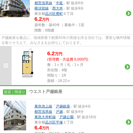
都営浅草線
「
中延
」駅 徒歩6分
横須賀線
「
西大井
」駅 徒歩9分
東京都
品川区
豊町
６丁目
6.2
万円
築年数：築40年 ｜募集中：
1室
階数：6階建
戸越銀座を拠点に、地域密着で創業65年の実績を誇る当社では、豊富な物件情報
を取りそろえて、みなさまをお待ちしております。
6.2
万
円
(管理費・共益費 6,000円)
敷：1ヶ月｜礼：1ヶ月
所在階：4階
間取り：1R
面積：18.22㎡
ウエスト戸越銀座
賃貸｜間借り
東急池上線
「
戸越銀座
」駅 徒歩4分
都営浅草線
「
戸越
」駅 徒歩4分
東急大井町線
「
戸越公園
」駅 徒歩16分
東京都
品川区
平塚
１丁目
6.4
万円