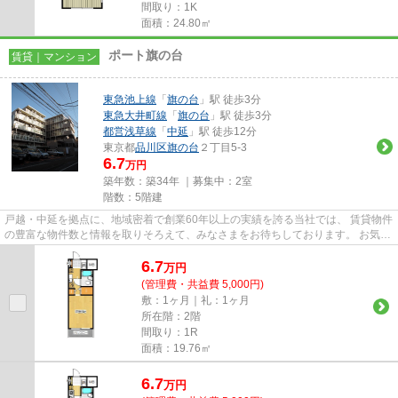
間取り：1K
面積：24.80㎡
ポート旗の台
賃貸｜マンション
東急池上線
「
旗の台
」駅 徒歩3分
東急大井町線
「
旗の台
」駅 徒歩3分
都営浅草線
「
中延
」駅 徒歩12分
東京都
品川区
旗の台
２丁目5-3
6.7
万円
築年数：築34年 ｜募集中：
2室
階数：5階建
戸越・中延を拠点に、地域密着で創業60年以上の実績を誇る当社では、 賃貸物件
の豊富な物件数と情報を取りそろえて、みなさまをお待ちしております。 お気軽
にお問い合わせください。 ...
6.7
万
円
(管理費・共益費 5,000円)
敷：1ヶ月｜礼：1ヶ月
所在階：2階
間取り：1R
面積：19.76㎡
6.7
万
円