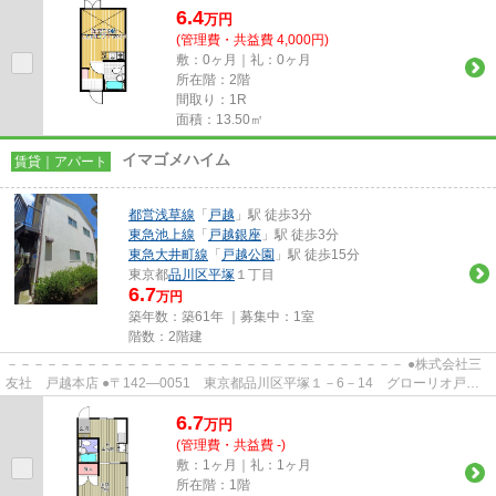
6.4
万
円
(管理費・共益費 4,000円)
敷：0ヶ月｜礼：0ヶ月
所在階：2階
間取り：1R
面積：13.50㎡
イマゴメハイム
賃貸｜アパート
都営浅草線
「
戸越
」駅 徒歩3分
東急池上線
「
戸越銀座
」駅 徒歩3分
東急大井町線
「
戸越公園
」駅 徒歩15分
東京都
品川区
平塚
１丁目
6.7
万円
築年数：築61年 ｜募集中：
1室
階数：2階建
－－－－－－－－－－－－－－－－－－－－－－－－－－－－－－ ●株式会社三
友社 戸越本店 ●〒142―0051 東京都品川区平塚１－6－14 グローリオ戸越
銀座1階 ●TEL：03-3783-1218...
6.7
万
円
(管理費・共益費 -)
敷：1ヶ月｜礼：1ヶ月
所在階：1階