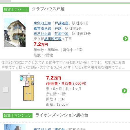
クラブハウス戸越
賃貸｜アパート
東急池上線
「
戸越銀座
」駅 徒歩2分
都営浅草線
「
戸越
」駅 徒歩2分
東急池上線
「
荏原中延
」駅 徒歩13分
東京都
品川区
平塚
１丁目
7.2
万円
築年数：築50年 ｜募集中：
1室
階数：2階建
徒歩2分で駅にアクセスできる物件です☆移動距離が短くてすむ、敷地内ごみ置
き場です☆様々な場所へのアクセスがしやすくなる2駅利用可能な物件です☆使
い勝手の良いアパートでイチオシの...
7.2
万
円
(管理費・共益費 3,000円)
敷：0ヶ月｜礼：1ヶ月
所在階：1階
間取り：1R
面積：19.00㎡
ライオンズマンション旗の台
賃貸｜マンション
東急池上線
「
旗の台
」駅 徒歩3分