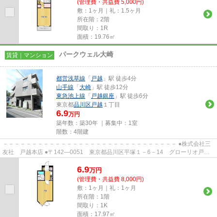
(管理費・共益費 5,000円)
敷：1ヶ月｜礼：1.5ヶ月
所在階：2階
間取り：1R
面積：19.76㎡
パークウェル大崎
賃貸｜マンション
都営浅草線
「
戸越
」駅 徒歩4分
山手線
「
大崎
」駅 徒歩12分
東急池上線
「
戸越銀座
」駅 徒歩6分
東京都
品川区
戸越
１丁目
6.9
万円
築年数：築30年 ｜募集中：
1室
階数：4階建
－－－－－－－－－－－－－－－－－－－－－－－－－－－－－－ ●株式会社三
友社 戸越本店 ●〒142―0051 東京都品川区平塚１－6－14 グローリオ戸越
銀座1階 ●TEL：03-3783-1218...
6.9
万
円
(管理費・共益費 8,000円)
敷：1ヶ月｜礼：1ヶ月
所在階：1階
間取り：1K
面積：17.97㎡