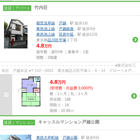
竹内荘
賃貸｜アパート
都営浅草線
「
戸越
」駅 徒歩1分
東急池上線
「
戸越銀座
」駅 徒歩3分
東急池上線
「
荏原中延
」駅 徒歩12分
東京都
品川区
平塚
２丁目
4.8
万円
築年数：築55年 ｜募集中：
1室
階数：2階建
－－－－－－－－－－－－－－－－－－－－－－－－－－－－－－ ●株式会社三
友社 戸越本店 ●〒142―0051 東京都品川区平塚１－6－14 グローリオ戸越
銀座1階 ●TEL：03-3783-1218...
4.8
万
円
(管理費・共益費 3,000円)
敷：1ヶ月｜礼：1ヶ月
所在階：1階
間取り：1K
面積：20.86㎡
キャッスルマンション戸越公園
賃貸｜マンション
東急大井町線
「
戸越公園
」駅 徒歩5分