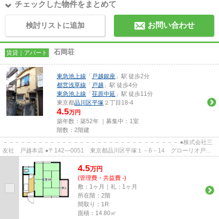
チェックした物件をまとめて
検討リストに追加
お問い合わせ
石岡荘
賃貸｜アパート
東急池上線
「
戸越銀座
」駅 徒歩2分
都営浅草線
「
戸越
」駅 徒歩4分
東急池上線
「
荏原中延
」駅 徒歩11分
東京都
品川区
平塚
２丁目18-4
4.5
万円
築年数：築52年 ｜募集中：
1室
階数：2階建
－－－－－－－－－－－－－－－－－－－－－－－－－－－－－－ ●株式会社三
友社 戸越本店 ●〒142―0051 東京都品川区平塚１－6－14 グローリオ戸越
銀座1階 ●TEL：03-3783-1218...
4.5
万
円
(管理費・共益費 -)
敷：1ヶ月｜礼：1ヶ月
所在階：2階
間取り：1R
面積：14.80㎡