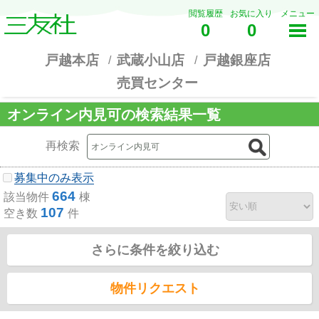
閲覧履歴
お気に入り
メニュー
0
0
戸越本店
武蔵小山店
戸越銀座店
売買センター
オンライン内見可の検索結果一覧
再検索
募集中のみ表示
664
該当物件
棟
107
空き数
件
さらに条件を絞り込む
物件リクエスト