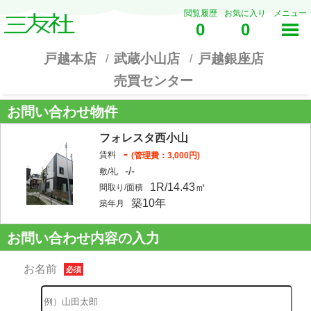
閲覧履歴
お気に入り
メニュー
0
0
戸越本店
武蔵小山店
戸越銀座店
売買センター
お問い合わせ物件
フォレスタ西小山
-
賃料
(管理費：3,000円)
-/-
敷/礼
1R/14.43㎡
間取り/面積
築10年
築年月
お問い合わせ内容の入力
お名前
必須