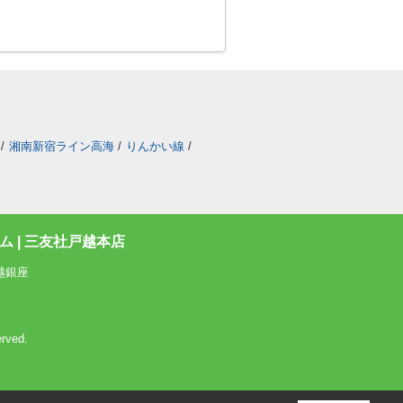
/
湘南新宿ライン高海
/
りんかい線
/
 | 三友社戸越本店
越銀座
rved.