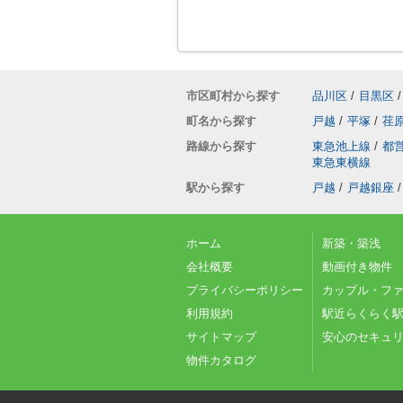
市区町村から探す
品川区
/
目黒区
/
町名から探す
戸越
/
平塚
/
荏
路線から探す
東急池上線
/
都
東急東横線
駅から探す
戸越
/
戸越銀座
/
ホーム
新築・築浅
会社概要
動画付き物件
プライバシーポリシー
カップル・フ
利用規約
駅近らくらく駅
サイトマップ
安心のセキュ
物件カタログ