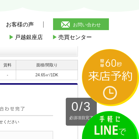
お客様の声
お問い合わせ
▶
戸越銀座店
▶
売買センター
賃料
面積/間取り
-
24.65㎡/1DK
0
/
3
必須項目完了
せください