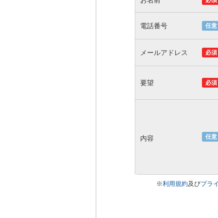
お名前
必須
電話番号
任意
メールアドレス
必須
要望
必須
任意
内容
※
利用規約
及び
プラ