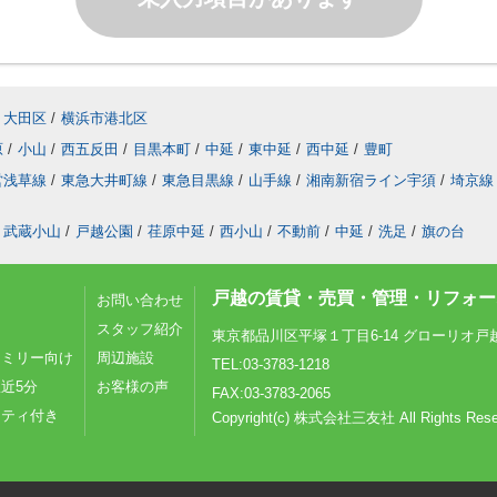
大田区
/
横浜市港北区
原
/
小山
/
西五反田
/
目黒本町
/
中延
/
東中延
/
西中延
/
豊町
営浅草線
/
東急大井町線
/
東急目黒線
/
山手線
/
湘南新宿ライン宇須
/
埼京線
武蔵小山
/
戸越公園
/
荏原中延
/
西小山
/
不動前
/
中延
/
洗足
/
旗の台
戸越の賃貸・売買・管理・リフォーム
お問い合わせ
スタッフ紹介
東京都品川区平塚１丁目6-14 グローリオ戸
ァミリー向け
周辺施設
TEL:03-3783-1218
近5分
お客様の声
FAX:03-3783-2065
リティ付き
Copyright(c) 株式会社三友社 All Rights Rese