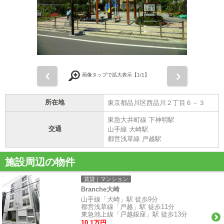
前
次
画像タップで拡大表示【
1
/1】
所在地
東京都品川区西品川２丁目６－３
東急大井町線 下神明駅
交通
山手線 大崎駅
都営浅草線 戸越駅
施設周辺の物件
賃貸｜マンション
Branche大崎
山手線「大崎」駅 徒歩9分
都営浅草線「戸越」駅 徒歩11分
東急池上線「戸越銀座」駅 徒歩13分
10.1万円