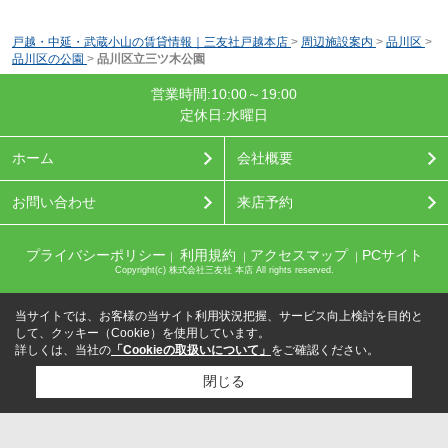
戸越・中延・武蔵小山の賃貸情報｜三友社戸越本店
>
周辺施設案内
>
品川区
>
品川区の公園
>
品川区立三ツ木公園
営業時間:10:00～19:00
定休日:水曜日
ホーム
会社概要
お問い合わせ
来店予約
プライバシーポリシー
利用規約
アクセスマップ
PCサイト
｜
｜
｜
Copyright(c) 株式会社三友社 本店 All rights reserved.
当サイトでは、お客様の当サイト利用状況把握、サービス向上検討を目的と
して、クッキー（Cookie）を使用しています。
詳しくは、当社の
「Cookieの取扱いについて」
をご確認ください。
閉じる