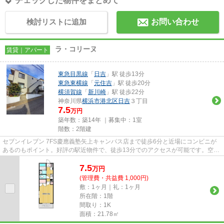
チェックした物件をまとめて
検討リストに追加
お問い合わせ
ラ・コリーヌ
賃貸｜アパート
東急目黒線
「
日吉
」駅 徒歩13分
東急東横線
「
元住吉
」駅 徒歩20分
横須賀線
「
新川崎
」駅 徒歩22分
神奈川県
横浜市港北区
日吉
３丁目
7.5
万円
築年数：築14年 ｜募集中：
1室
階数：2階建
セブンイレブン 7FS慶應義塾矢上キャンパス店まで徒歩6分と近場にコンビニが
あるのもポイント。好評の駅近物件で、徒歩13分でのアクセスが可能です。空気
の入れ替えができる風通しの良...
7.5
万
円
(管理費・共益費 1,000円)
敷：1ヶ月｜礼：1ヶ月
所在階：1階
間取り：1K
面積：21.78㎡