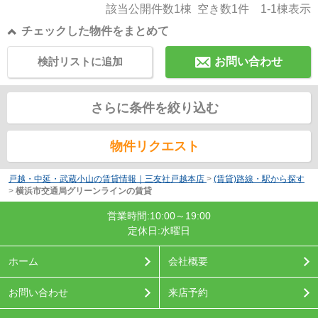
該当公開件数
1
棟 空き数
1
件
1-1
棟表示
チェックした物件をまとめて
検討リストに追加
お問い合わせ
さらに条件を絞り込む
物件リクエスト
戸越・中延・武蔵小山の賃貸情報｜三友社戸越本店
>
(賃貸)路線・駅から探す
>
横浜市交通局グリーンラインの賃貸
営業時間:10:00～19:00
定休日:水曜日
ホーム
会社概要
お問い合わせ
来店予約