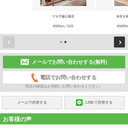
ゲオ戸越公園店
水炊き
約951m／12分
約933
前
メールでお問い合わせする(無料)
電話でお問い合わせする
現況の確認はお気軽にお問い合わせください。
メールで共有する
LINEで共有する
お客様の声