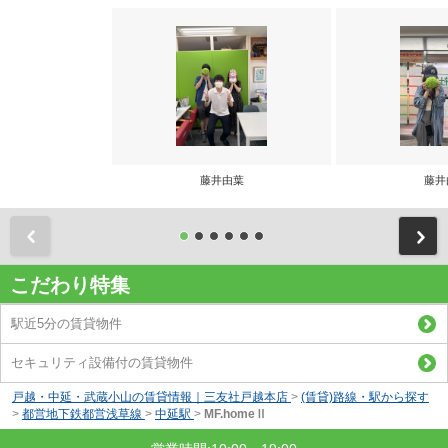
藤井由葉
藤井
前
こだわり特集
駅近5分の賃貸物件
セキュリティ設備付の賃貸物件
戸越・中延・武蔵小山の賃貸情報｜三友社戸越本店
>
(賃貸)路線・駅から探す
>
都営地下鉄都営浅草線
>
中延駅
>
MF.homeⅡ