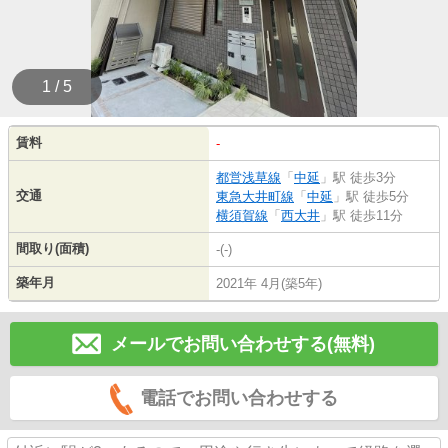
1 / 5
賃料
-
都営浅草線
「
中延
」駅 徒歩3分
交通
東急大井町線
「
中延
」駅 徒歩5分
横須賀線
「
西大井
」駅 徒歩11分
間取り(面積)
-(-)
築年月
2021年 4月(築5年)
メールでお問い合わせする(無料)
電話でお問い合わせする