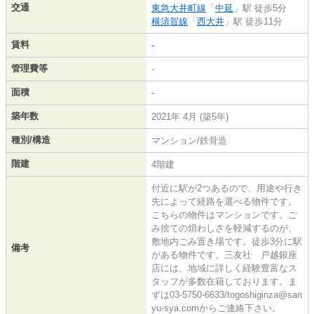
交通
東急大井町線
「
中延
」駅 徒歩5分
横須賀線
「
西大井
」駅 徒歩11分
賃料
-
管理費等
-
面積
-
築年数
2021年 4月 (築5年)
種別/構造
マンション/鉄骨造
階建
4階建
付近に駅が2つあるので、用途や行き
先によって経路を選べる物件です。
こちらの物件はマンションです。ご
み捨ての煩わしさを軽減するのが、
敷地内ごみ置き場です。徒歩3分に駅
備考
がある物件です。三友社 戸越銀座
店には、地域に詳しく経験豊富なス
タッフが多数在籍しております。ま
ずは03-5750-6633/togoshiginza@san
yu-sya.comからご連絡下さい。