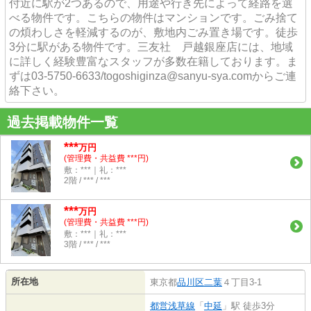
付近に駅が2つあるので、用途や行き先によって経路を選
べる物件です。こちらの物件はマンションです。ごみ捨て
の煩わしさを軽減するのが、敷地内ごみ置き場です。徒歩
3分に駅がある物件です。三友社 戸越銀座店には、地域
に詳しく経験豊富なスタッフが多数在籍しております。ま
ずは03-5750-6633/togoshiginza@sanyu-sya.comからご連
絡下さい。
過去掲載物件一覧
***
万円
(管理費・共益費 ***円)
敷：***｜礼：***
2階 / *** / ***
***
万円
(管理費・共益費 ***円)
敷：***｜礼：***
3階 / *** / ***
所在地
東京都
品川区
二葉
４丁目3-1
都営浅草線
「
中延
」駅 徒歩3分