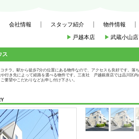
会社情報
スタッフ紹介
物件情報
▶
戸越本店
▶
武蔵小山店
社戸越本店
>
(賃貸)路線・駅から探す
>
都営地下鉄都営浅草線
>
戸越駅
ウス
らコチラ。駅から徒歩7分の位置にある物件なので、アクセスも良好です。落
途や行き先によって経路を選べる物件です。三友社 戸越銀座店では品川区内
a.comにてご要望やこだわりなどお申し付け下さい。
RY