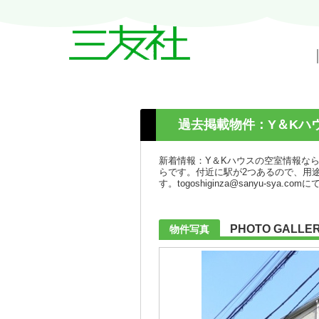
戸越・中延・武蔵小山の賃貸情報｜三友
過去掲載物件：Y＆Kハ
新着情報：Y＆Kハウスの空室情報な
らです。付近に駅が2つあるので、用
す。togoshiginza@sanyu-sy
PHOTO GALLE
物件写真