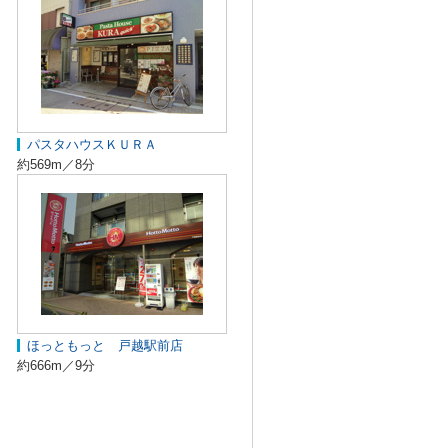
パスタハウスＫＵＲＡ
約569m／8分
ほっともっと 戸越駅前店
約666m／9分