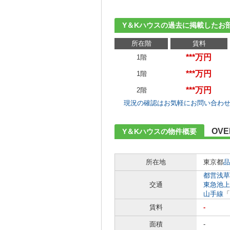
Y＆Kハウスの過去に掲載したお
所在階
賃料
***万円
1階
***万円
1階
***万円
2階
現況の確認はお気軽にお問い合わ
OVE
Y＆Kハウスの物件概要
所在地
東京都
品
都営浅草
交通
東急池上
山手線
「
賃料
-
面積
-