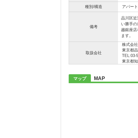
種別/構造
アパート 
品川区近
い勝手の
備考
越銀座店な
ます。
株式会社
東京都品
取扱会社
TEL:03-
東京都知事 
MAP
マップ