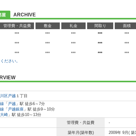
ARCHIVE
部屋
管理費・共益費
敷金
礼金
間取り
面積
***
***
***
***
***
***
***
***
***
***
***
***
***
***
***
せください。
RVIEW
川区
戸越
１丁目
線
「
戸越
」駅 徒歩6～7分
線
「
戸越銀座
」駅 徒歩9～10分
大崎
」駅 徒歩10～13分
管理費・共益費
-
築年月(築年数)
2009年 9月( 築