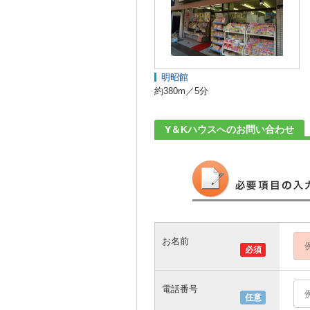
明昭館
約380m／5分
Y＆Kハウスへのお問い合わせ
お名前
必須
電話番号
任意