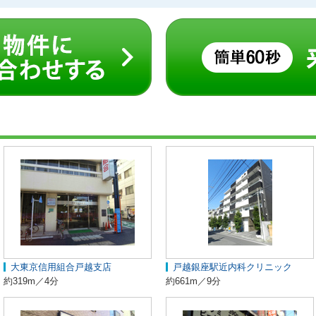
大東京信用組合戸越支店
戸越銀座駅近内科クリニック
約319m／4分
約661m／9分