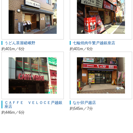
うどん茶屋嵯峨野
七輪焼肉牛繁戸越銀座店
約401m／6分
約401m／6分
ＣＡＦＦＥ ＶＥＬＯＣＥ戸越銀
なか卯戸越店
座店
約545m／7分
約446m／6分