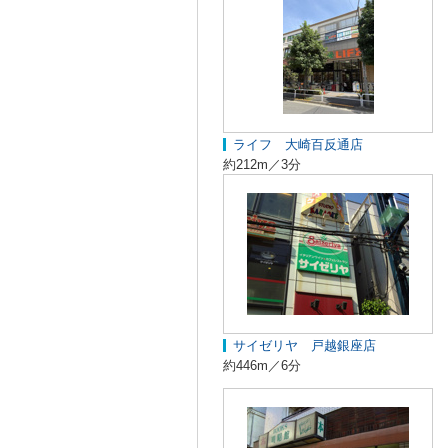
ライフ 大崎百反通店
約212m／3分
サイゼリヤ 戸越銀座店
約446m／6分