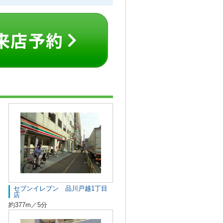
セブンイレブン 品川戸越1丁目
店
約377m／5分