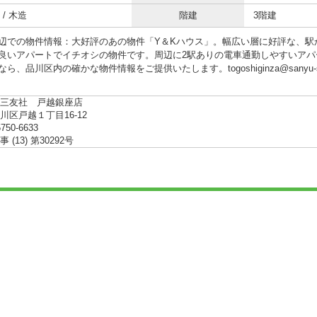
/ 木造
階建
3階建
辺での物件情報：大好評のあの物件「Y＆Kハウス」。幅広い層に好評な、駅
良いアパートでイチオシの物件です。周辺に2駅ありの電車通勤しやすいアパ
ら、品川区内の確かな物件情報をご提供いたします。togoshiginza@sanyu
三友社 戸越銀座店
川区戸越１丁目16-12
5750-6633
(13) 第30292号