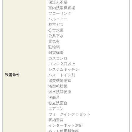
保証人不要
室内洗濯機置場
フローリング
バルコニー
都市ガス
公営水道
公共下水
電気有
駐輪場
耐震構造
ガスコンロ
コンロ２口以上
システムキッチン
設備条件
バス・トイレ別
追焚機能浴室
浴室乾燥機
温水洗浄便座
洗面台
独立洗面台
エアコン
ウォークインクロゼット
収納豊富
インターネット対応
ネット使用料無料