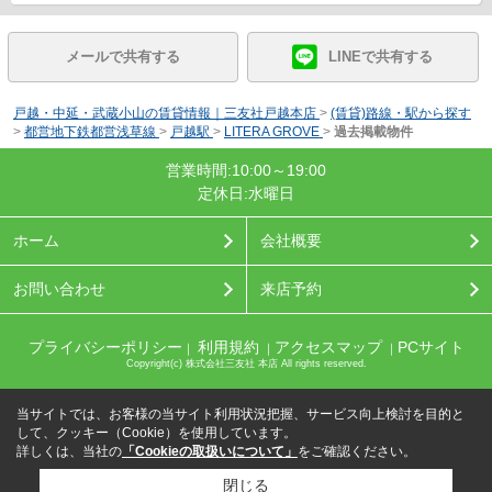
メールで共有する
LINEで共有する
戸越・中延・武蔵小山の賃貸情報｜三友社戸越本店
>
(賃貸)路線・駅から探す
>
都営地下鉄都営浅草線
>
戸越駅
>
LITERA GROVE
>
過去掲載物件
営業時間:10:00～19:00
定休日:水曜日
ホーム
会社概要
お問い合わせ
来店予約
プライバシーポリシー
利用規約
アクセスマップ
PCサイト
｜
｜
｜
Copyright(c) 株式会社三友社 本店 All rights reserved.
当サイトでは、お客様の当サイト利用状況把握、サービス向上検討を目的と
して、クッキー（Cookie）を使用しています。
詳しくは、当社の
「Cookieの取扱いについて」
をご確認ください。
閉じる