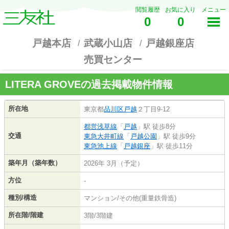
閲覧履歴
お気に入り
メニュー
0
0
戸越本店
武蔵小山店
戸越銀座店
売買センター
LITERA GROVEの過去掲載物件情報
所在地
東京都
品川区
戸越
２丁目9-12
都営浅草線
「
戸越
」駅 徒歩8分
交通
東急大井町線
「
戸越公園
」駅 徒歩9分
東急池上線
「
戸越銀座
」駅 徒歩11分
築年月（築年数）
2026年 3月（予定）
方位
-
種別/構造
マンション/その他(重量鉄骨造)
所在階/階建
3階/3階建