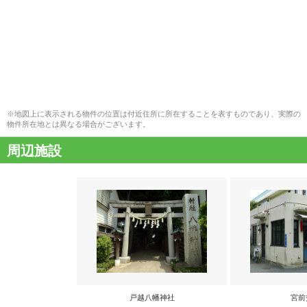
※地図上に表示される物件の位置は付近住所に所在することを表すものであり、実際の
物件所在地とは異なる場合がございます。
周辺施設
戸越八幡神社
宮前