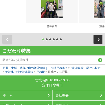
藤井由葉
藤井
前
こだわり特集
駅近5分の賃貸物件
戸越・中延・武蔵小山の賃貸情報｜三友社戸越本店
>
(賃貸)路線・駅から探す
>
都営地下鉄都営浅草線
>
戸越駅
>
日神パレス戸越
営業時間:10:00～19:00
定休日:水曜日
ホーム
会社概要