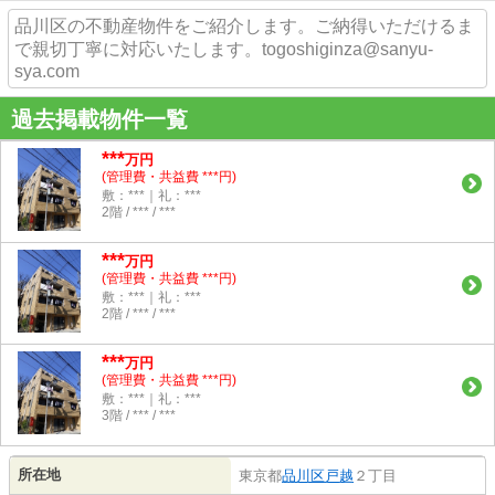
品川区の不動産物件をご紹介します。ご納得いただけるま
で親切丁寧に対応いたします。togoshiginza@sanyu-
sya.com
過去掲載物件一覧
***
万円
(管理費・共益費 ***円)
敷：***｜礼：***
2階 / *** / ***
***
万円
(管理費・共益費 ***円)
敷：***｜礼：***
2階 / *** / ***
***
万円
(管理費・共益費 ***円)
敷：***｜礼：***
3階 / *** / ***
所在地
東京都
品川区
戸越
２丁目