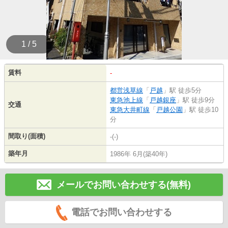
1 / 5
賃料
-
都営浅草線
「
戸越
」駅 徒歩5分
東急池上線
「
戸越銀座
」駅 徒歩9分
交通
東急大井町線
「
戸越公園
」駅 徒歩10
分
間取り(面積)
-(-)
築年月
1986年 6月(築40年)
メールでお問い合わせする(無料)
電話でお問い合わせする