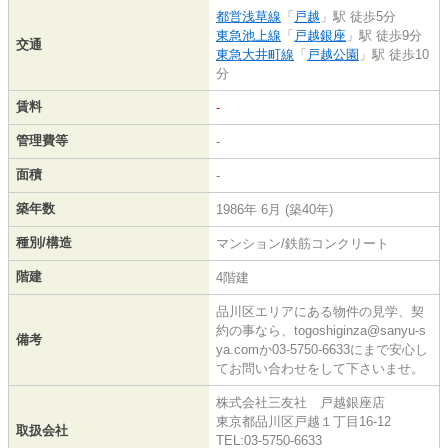
都営浅草線
「
戸越
」駅 徒歩5分
東急池上線
「
戸越銀座
」駅 徒歩9分
交通
東急大井町線
「
戸越公園
」駅 徒歩10
分
賃料
-
管理費等
-
面積
-
築年数
1986年 6月 (築40年)
種別/構造
マンション/鉄筋コンクリート
階建
4階建
品川区エリアにある物件の見学、契
約の事なら、togoshiginza@sanyu-s
備考
ya.comか03-5750-6633にまで安心し
てお問い合わせをして下さいませ。
株式会社三友社 戸越銀座店
東京都品川区戸越１丁目16-12
取扱会社
TEL:03-5750-6633