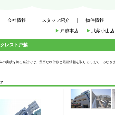
会社情報
スタッフ紹介
物件情報
▶
戸越本店
▶
武蔵小山店
社戸越本店
>
(賃貸)路線・駅から探す
>
都営地下鉄都営浅草線
>
戸越駅
クレスト戸越
年の実績を誇る当社では、豊富な物件数と最新情報を取りそろえて、みなさまを
RY