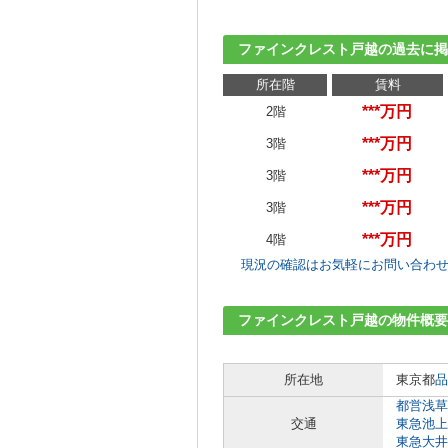
ファインクレスト戸越の過去に掲
所在階
賃料
***万円
2階
***万円
3階
***万円
3階
***万円
3階
***万円
4階
現況の確認はお気軽にお問い合わ
ファインクレスト戸越の物件概要
所在地
東京都
品
都営浅草
交通
東急池上
東急大井