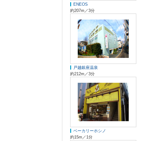
ENEOS
約207m／3分
戸越銀座温泉
約212m／3分
ベーカリーホシノ
約15m／1分