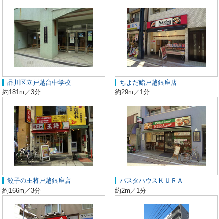
品川区立戸越台中学校
ちよだ鮨戸越銀座店
約181m／3分
約29m／1分
餃子の王将戸越銀座店
パスタハウスＫＵＲＡ
約166m／3分
約2m／1分