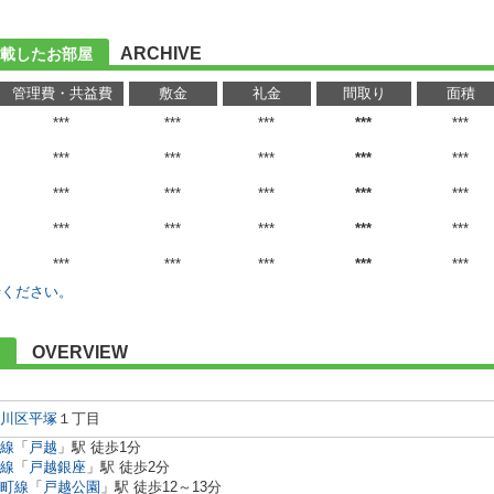
ARCHIVE
載したお部屋
管理費・共益費
敷金
礼金
間取り
面積
***
***
***
***
***
***
***
***
***
***
***
***
***
***
***
***
***
***
***
***
***
***
***
***
***
せください。
OVERVIEW
川区
平塚
１丁目
線
「
戸越
」駅 徒歩1分
線
「
戸越銀座
」駅 徒歩2分
町線
「
戸越公園
」駅 徒歩12～13分