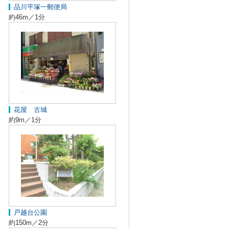
品川平塚一郵便局
約46m／1分
花屋 古城
約9m／1分
戸越台公園
約150m／2分