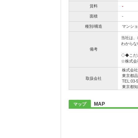
賃料
-
面積
-
種別/構造
マンショ
当社は、
わからな
備考
◇◆こだ
☆株式会
株式会社
東京都品
取扱会社
TEL:03-
東京都知事 
MAP
マップ