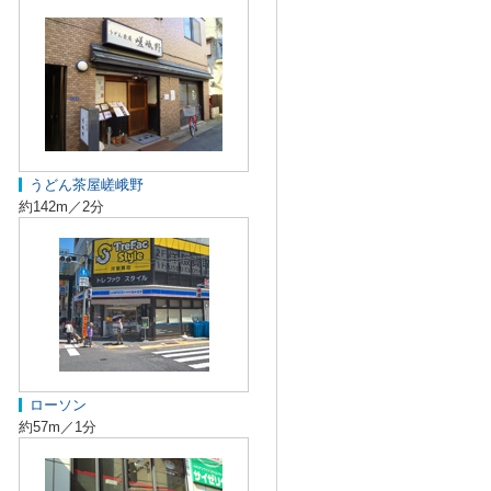
うどん茶屋嵯峨野
約142m／2分
ローソン
約57m／1分