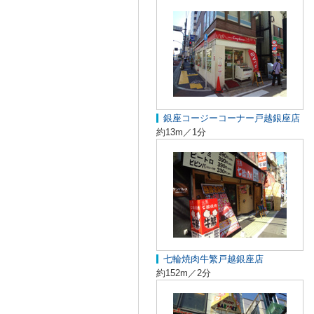
銀座コージーコーナー戸越銀座店
約13m／1分
七輪焼肉牛繁戸越銀座店
約152m／2分