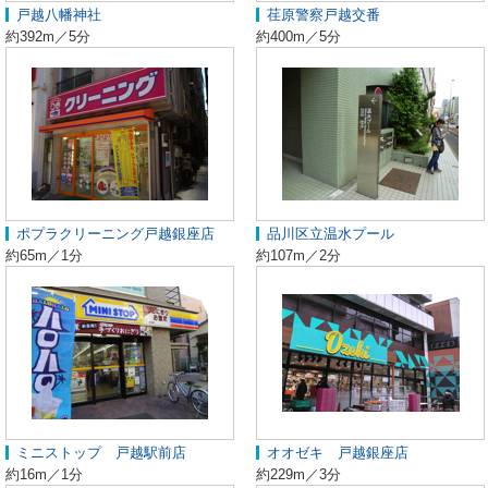
戸越八幡神社
荏原警察戸越交番
約392m／5分
約400m／5分
ポプラクリーニング戸越銀座店
品川区立温水プール
約65m／1分
約107m／2分
ミニストップ 戸越駅前店
オオゼキ 戸越銀座店
約16m／1分
約229m／3分