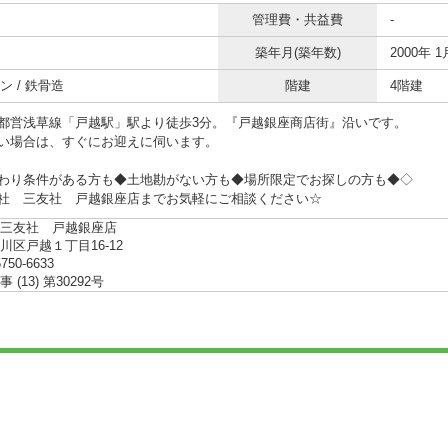
管理費・共益費
-
築年月(築年数)
2000年 1
ン / 鉄骨造
階建
4階建
都営浅草線「戸越駅」駅より徒歩3分。『戸越銀座商店街』沿いです。
い場合は、すぐにお迎えに伺います。
わり条件がある方も◆土地勘がない方も◆場所限定でお探しの方も◆◇
社 三友社 戸越銀座店までお気軽にご相談ください☆
三友社 戸越銀座店
川区戸越１丁目16-12
5750-6633
(13) 第30292号