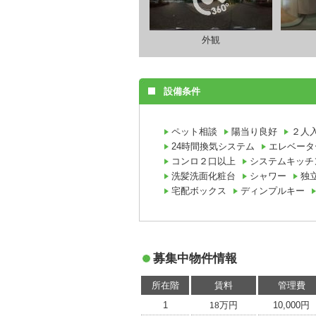
外観
設備条件
ペット相談
陽当り良好
２人
24時間換気システム
エレベータ
コンロ２口以上
システムキッチ
洗髪洗面化粧台
シャワー
独
宅配ボックス
ディンプルキー
募集中物件情報
所在階
賃料
管理費
1
万円
10,000円
18