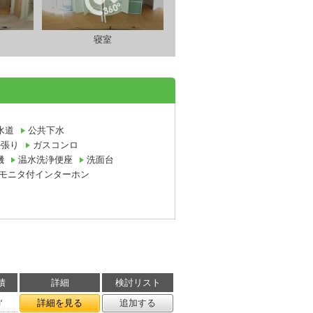
寝室
水道
公共下水
ル張り
ガスコンロ
機
温水洗浄便座
洗面台
Vモニタ付インターホン
積
詳細
検討リスト
㎡
詳細を見る
追加する