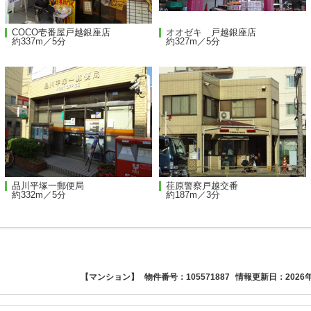
COCO壱番屋戸越銀座店
オオゼキ 戸越銀座店
約337m／5分
約327m／5分
品川平塚一郵便局
荏原警察戸越交番
約332m／5分
約187m／3分
【マンション】
物件番号：105571887
情報更新日：2026年