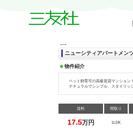
戸越・中延・武蔵小山の賃貸情報｜三友
101
ニューシティアパートメンツ戸
物件紹介
ペット飼育可の高級賃貸マンション
ナチュラルでシンプル、スタイリッ
賃料
間取り
17.5
万円
1LDK