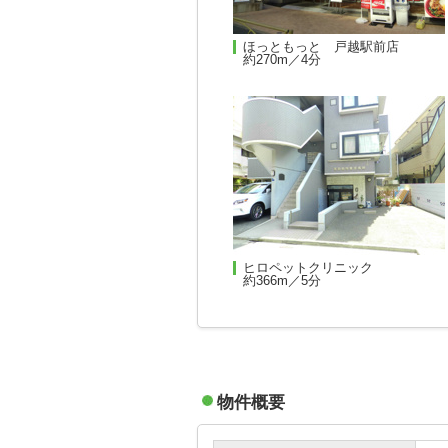
ほっともっと 戸越駅前店
約270m／4分
ヒロペットクリニック
約366m／5分
物件概要