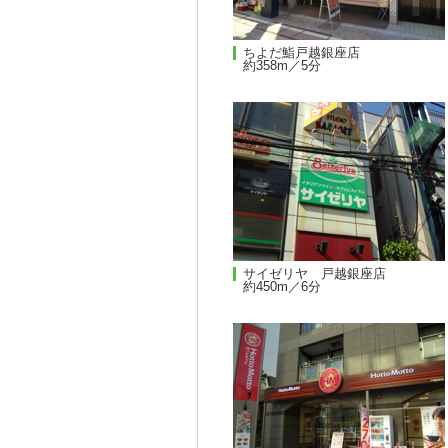
ちよだ鮨戸越銀座店
約358m／5分
サイゼリヤ 戸越銀座店
約450m／6分