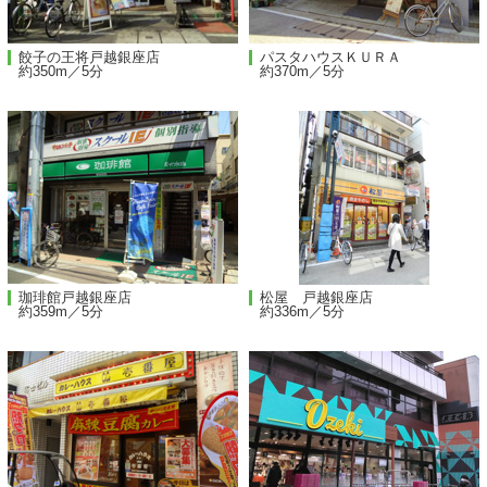
餃子の王将戸越銀座店
パスタハウスＫＵＲＡ
約350m／5分
約370m／5分
珈琲館戸越銀座店
松屋 戸越銀座店
約359m／5分
約336m／5分