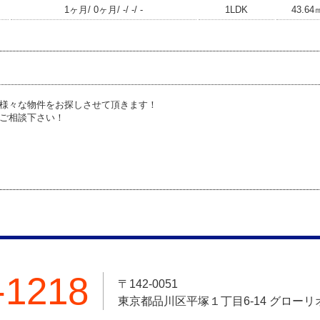
1ヶ月/ 0ヶ月/ -/ -/ -
1LDK
43.64
様々な物件をお探しさせて頂きます！
ご相談下さい！
-1218
〒142-0051
東京都品川区平塚１丁目6-14 グロー