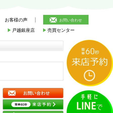
お客様の声
お問い合わせ
▶
戸越銀座店
▶
売買センター
>
ニューシティアパートメンツ戸越
>