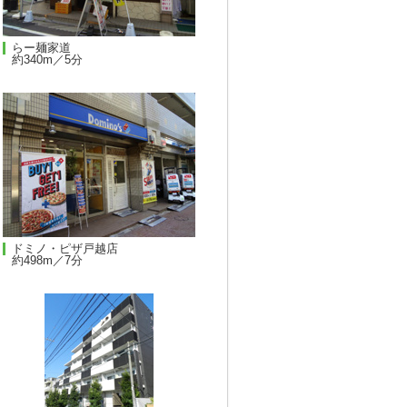
らー麺家道
約340m／5分
ドミノ・ピザ戸越店
約498m／7分