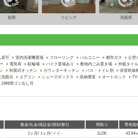
玄関
リビング
洗面所
入居可
室内洗濯機置場
フローリング
バルコニー
都市ガス
公営
ー
電気有
駐輪場
バイク置場あり
敷地内ごみ置き場
外観タイ
ン
対面式キッチン
カウンターキッチン
バス・トイレ別
浴室乾燥
立洗面台
エアコン
シューズボックス
収納豊富
オートロック
T
24時間ゴミ出し可
敷金/礼金/保証金/償却/敷引
間取り
専有面
1ヶ月/ 1ヶ月/ -/ -/ -
1LDK
43.64