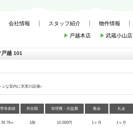
会社情報
スタッフ紹介
物件情報
▶
戸越本店
▶
武蔵小山店
社戸越本店
>
(賃貸)路線・駅から探す
>
都営地下鉄都営浅草線
>
戸越駅
越 101
！
シュな室内に充実の設備♪
専有面積
所在階
管理費・共益費
敷金
礼金
39.78㎡
1階
10,000円
1ヶ月
1ヶ月