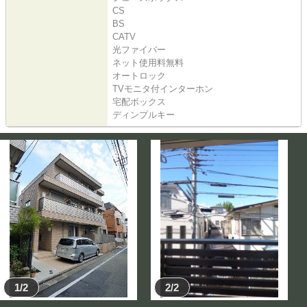
CS
BS
CATV
光ファイバー
ネット使用料無料
オートロック
TVモニタ付インターホン
宅配ボックス
ディンプルキー
1/2
2/2