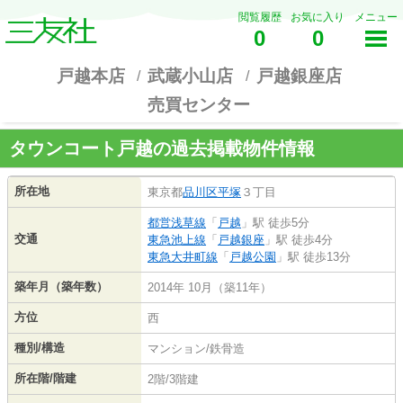
閲覧履歴
お気に入り
メニュー
0
0
戸越本店
武蔵小山店
戸越銀座店
売買センター
タウンコート戸越の過去掲載物件情報
所在地
東京都
品川区
平塚
３丁目
都営浅草線
「
戸越
」駅 徒歩5分
交通
東急池上線
「
戸越銀座
」駅 徒歩4分
東急大井町線
「
戸越公園
」駅 徒歩13分
築年月（築年数）
2014年 10月（築11年）
方位
西
種別/構造
マンション/鉄骨造
所在階/階建
2階/3階建