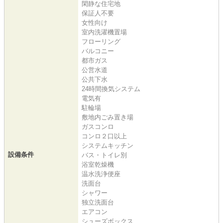
閑静な住宅地
保証人不要
女性向け
室内洗濯機置場
フローリング
バルコニー
都市ガス
公営水道
公共下水
24時間換気システム
電気有
駐輪場
敷地内ごみ置き場
ガスコンロ
コンロ２口以上
システムキッチン
設備条件
バス・トイレ別
浴室乾燥機
温水洗浄便座
洗面台
シャワー
独立洗面台
エアコン
シューズボックス