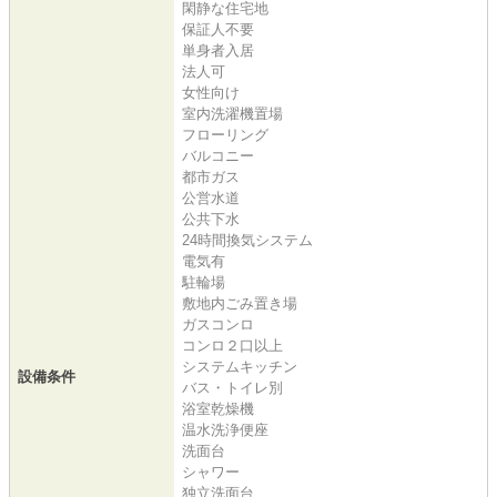
閑静な住宅地
保証人不要
単身者入居
法人可
女性向け
室内洗濯機置場
フローリング
バルコニー
都市ガス
公営水道
公共下水
24時間換気システム
電気有
駐輪場
敷地内ごみ置き場
ガスコンロ
コンロ２口以上
システムキッチン
設備条件
バス・トイレ別
浴室乾燥機
温水洗浄便座
洗面台
シャワー
独立洗面台