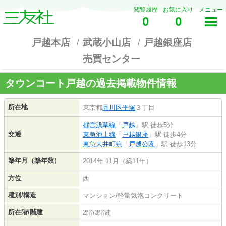
閲覧履歴
お気に入り
メニュー
0
0
戸越本店
武蔵小山店
戸越銀座店
売買センター
タウンコート戸越の過去掲載物件情報
所在地
東京都
品川区
平塚
３丁目
都営浅草線
「
戸越
」駅 徒歩5分
交通
東急池上線
「
戸越銀座
」駅 徒歩4分
東急大井町線
「
戸越公園
」駅 徒歩13分
築年月（築年数）
2014年 11月（築11年）
方位
西
種別/構造
マンション/軽量気泡コンクリート
所在階/階建
2階/3階建