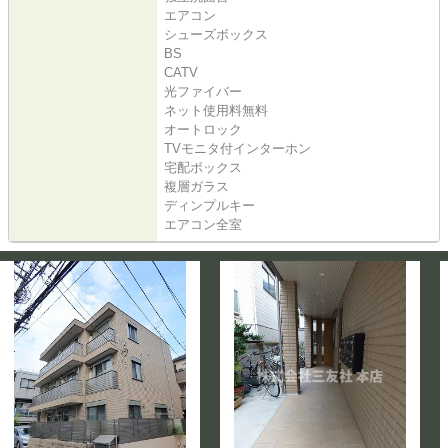
エアコン
シューズボックス
BS
CATV
光ファイバー
ネット使用料無料
オートロック
TVモニタ付インターホン
宅配ボックス
複層ガラス
ディンプルキー
エアコン全室