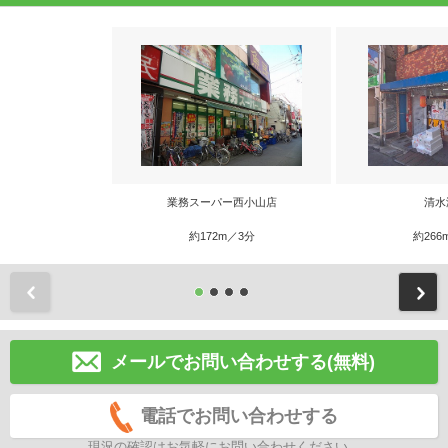
業務スーパー西小山店
清水
約172m／3分
約266
前
メールでお問い合わせする(無料)
電話でお問い合わせする
現況の確認はお気軽にお問い合わせください。