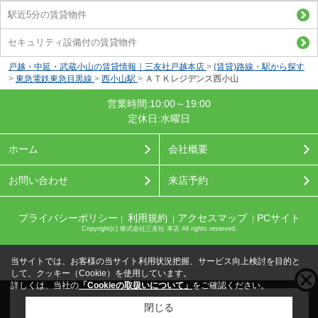
駅近5分の賃貸物件
セキュリティ設備付の賃貸物件
戸越・中延・武蔵小山の賃貸情報｜三友社戸越本店
>
(賃貸)路線・駅から探す
>
東急電鉄東急目黒線
>
西小山駅
>
ＡＴＫレジデンス西小山
営業時間:10:00～19:00
定休日:水曜日
ホーム
会社概要
お問い合わせ
来店予約
プライバシーポリシー
利用規約
アクセスマップ
PCサイト
｜
｜
｜
Copyright(c) 株式会社三友社 本店 All rights reserved.
当サイトでは、お客様の当サイト利用状況把握、サービス向上検討を目的と
して、クッキー（Cookie）を使用しています。
詳しくは、当社の
「Cookieの取扱いについて」
をご確認ください。
こちらの物件をご覧の方に
お勧めな物件
はこちら
閉じる