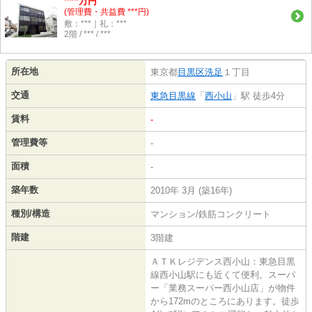
万円
(管理費・共益費 ***円)
敷：***｜礼：***
2階 / *** / ***
所在地
東京都
目黒区
洗足
１丁目
交通
東急目黒線
「
西小山
」駅 徒歩4分
賃料
-
管理費等
-
面積
-
築年数
2010年 3月 (築16年)
種別/構造
マンション/鉄筋コンクリート
階建
3階建
ＡＴＫレジデンス西小山：東急目黒
線西小山駅にも近くて便利。スーパ
ー「業務スーパー西小山店」が物件
から172mのところにあります。徒歩