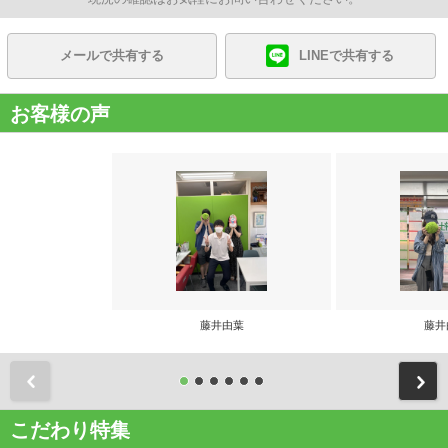
メールで共有する
LINEで共有する
お客様の声
藤井由葉
藤井
前
こだわり特集