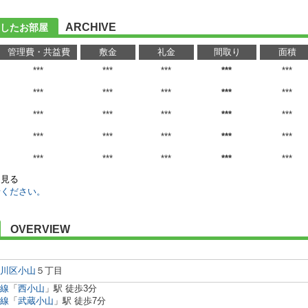
ARCHIVE
したお部屋
管理費・共益費
敷金
礼金
間取り
面積
***
***
***
***
***
***
***
***
***
***
***
***
***
***
***
***
***
***
***
***
***
***
***
***
***
を見る
せください。
OVERVIEW
川区
小山
５丁目
線
「
西小山
」駅 徒歩3分
線
「
武蔵小山
」駅 徒歩7分