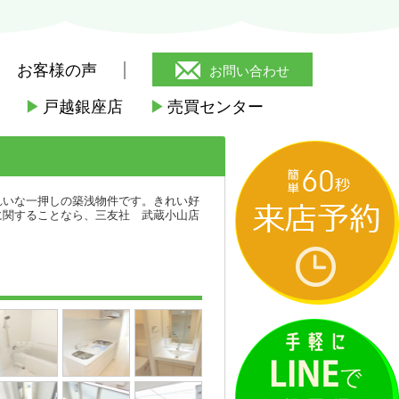
お客様の声
お問い合わせ
▶
戸越銀座店
▶
売買センター
>
エルスタンザ西小山
れいな一押しの築浅物件です。きれい好
に関することなら、三友社 武蔵小山店