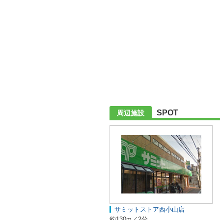
SPOT
周辺施設
サミットストア西小山店
約130m／2分