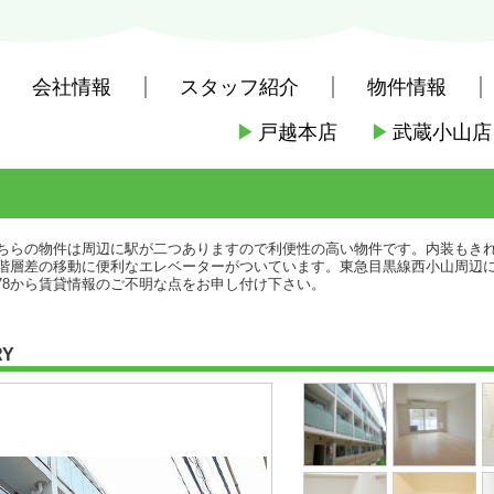
会社情報
スタッフ紹介
物件情報
▶
戸越本店
▶
武蔵小山店
社戸越本店
>
(賃貸)路線・駅から探す
>
東急電鉄東急目黒線
>
西小山駅
ちらの物件は周辺に駅が二つありますので利便性の高い物件です。内装もき
階層差の移動に便利なエレベーターがついています。東急目黒線西小山周辺
-8878から賃貸情報のご不明な点をお申し付け下さい。
RY