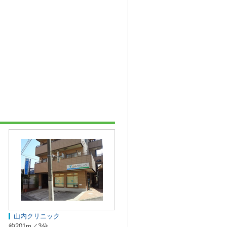
山内クリニック
約201m／3分