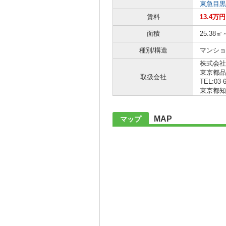
東急目黒
賃料
13.4万
面積
25.38㎡
種別/構造
マンショ
株式会社
東京都品
取扱会社
TEL:03-
東京都知事 
MAP
マップ