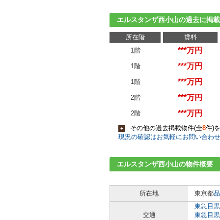
エルスタンザ西小山の過去に掲載
所在階
賃料
***万円
1階
***万円
1階
***万円
1階
***万円
2階
***万円
2階
その他の過去掲載物件(全
8
件)
+
現況の確認はお気軽にお問い合わ
エルスタンザ西小山の物件概要
所在地
東京都
品
東急目黒
交通
東急目黒