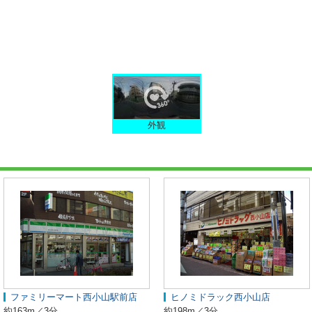
外観
ファミリーマート西小山駅前店
ヒノミドラック西小山店
約163m／3分
約198m／3分