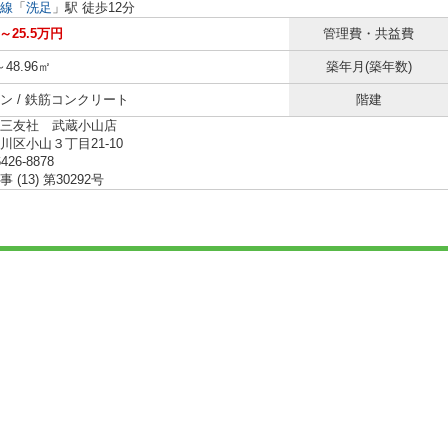
線
「
洗足
」駅 徒歩12分
円～25.5万円
管理費・共益費
～48.96㎡
築年月(築年数)
ン / 鉄筋コンクリート
階建
三友社 武蔵小山店
川区小山３丁目21-10
6426-8878
(13) 第30292号