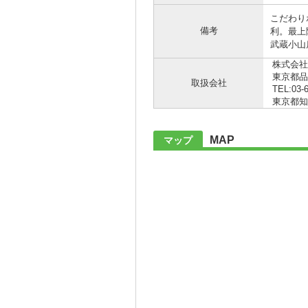
こだわり
備考
利。最上
武蔵小山店
株式会社
東京都品
取扱会社
TEL:03-
東京都知事 
MAP
マップ