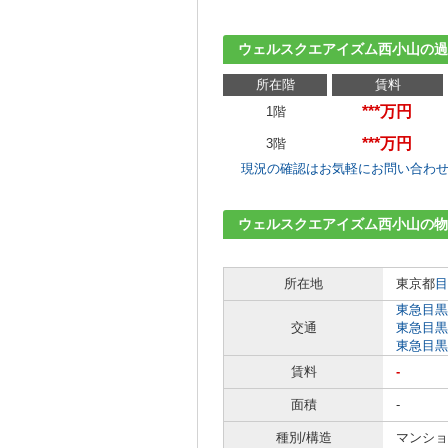
ウェルスクエアイズム西小山の過
所在階
賃料
***万円
1階
***万円
3階
現況の確認はお気軽にお問い合わ
ウェルスクエアイズム西小山の物
所在地
東京都
目
東急目黒
交通
東急目黒
東急目黒
賃料
-
面積
-
種別/構造
マンショ