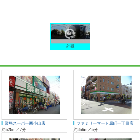
外観
業務スーパー西小山店
ファミリーマート原町一丁目店
約525m／7分
約356m／5分