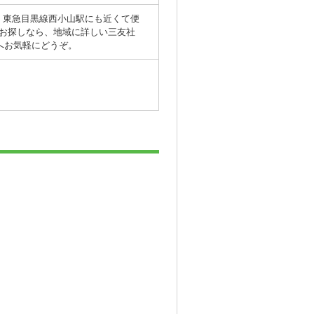
：東急目黒線西小山駅にも近くて便
をお探しなら、地域に詳しい三友社
comへお気軽にどうぞ。