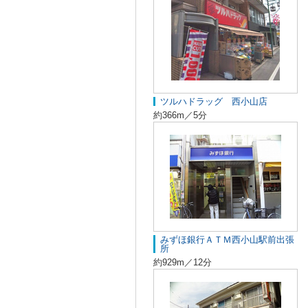
ツルハドラッグ 西小山店
約366m／5分
みずほ銀行ＡＴＭ西小山駅前出張
所
約929m／12分