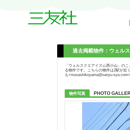
戸越・中延・武蔵小山の賃貸情報｜三友
過去掲載物件：ウェルス
「ウェルスクエアイズム西小山」のこ
る物件です。こちらの物件は2駅が近
も<musashikoyama@sanyu-s
PHOTO GALLE
物件写真