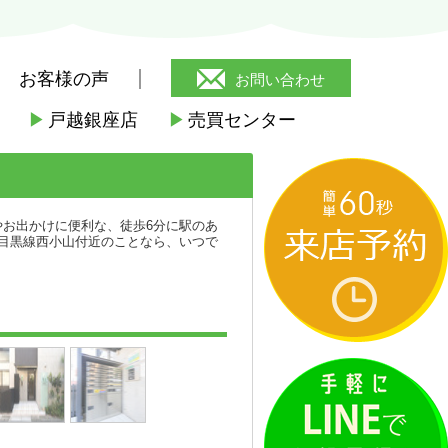
お客様の声
お問い合わせ
▶
戸越銀座店
▶
売買センター
>
ウェルスクエアイズム西小山
お出かけに便利な、徒歩6分に駅のあ
目黒線西小山付近のことなら、いつで