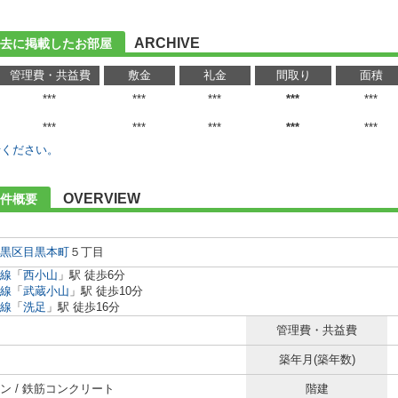
ARCHIVE
去に掲載したお部屋
管理費・共益費
敷金
礼金
間取り
面積
***
***
***
***
***
***
***
***
***
***
せください。
OVERVIEW
件概要
黒区
目黒本町
５丁目
線
「
西小山
」駅 徒歩6分
線
「
武蔵小山
」駅 徒歩10分
線
「
洗足
」駅 徒歩16分
管理費・共益費
築年月(築年数)
ン / 鉄筋コンクリート
階建