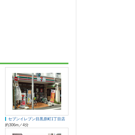
セブンイレブン目黒原町1丁目店
約306m／4分