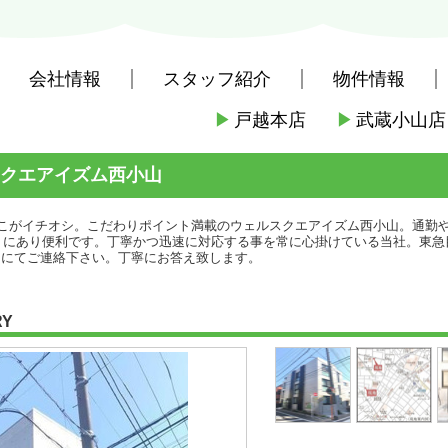
会社情報
スタッフ紹介
物件情報
▶
戸越本店
▶
武蔵小山店
社戸越本店
>
(賃貸)路線・駅から探す
>
東急電鉄東急目黒線
>
西小山駅
クエアイズム西小山
こがイチオシ。こだわりポイント満載のウェルスクエアイズム西小山。通勤や
くにあり便利です。丁寧かつ迅速に対応する事を常に心掛けている当社。東急
ya.com>にてご連絡下さい。丁寧にお答え致します。
RY