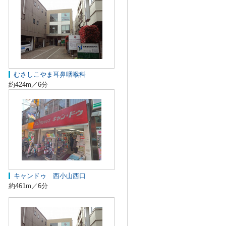
むさしこやま耳鼻咽喉科
約424m／6分
キャンドゥ 西小山西口
約461m／6分