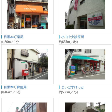
目黒本町薬局
小山中央診療所
約80m／1分
約637m／8分
目黒本町郵便局
まいばすけっと
約464m／6分
約533m／7分