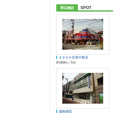
SPOT
周辺施設
オオゼキ目黒不動店
約369m／5分
城南病院