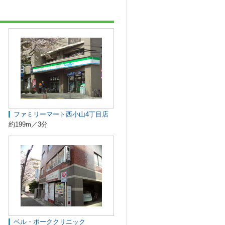
ファミリーマート西小山4丁目店
約199m／3分
ベル・ポーククリニック