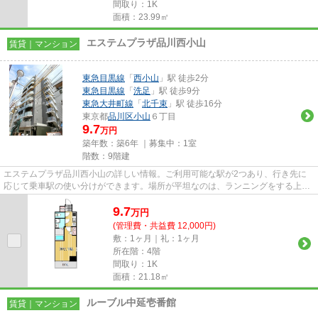
間取り：1K
面積：23.99㎡
エステムプラザ品川西小山
賃貸｜マンション
東急目黒線
「
西小山
」駅 徒歩2分
東急目黒線
「
洗足
」駅 徒歩9分
東急大井町線
「
北千束
」駅 徒歩16分
東京都
品川区
小山
６丁目
9.7
万円
築年数：築6年 ｜募集中：
1室
階数：9階建
エステムプラザ品川西小山の詳しい情報。ご利用可能な駅が2つあり、行き先に
応じて乗車駅の使い分けができます。場所が平坦なのは、ランニングをする上で
抑えたいポイントですね。この...
9.7
万
円
(管理費・共益費 12,000円)
敷：1ヶ月｜礼：1ヶ月
所在階：4階
間取り：1K
面積：21.18㎡
ルーブル中延壱番館
賃貸｜マンション