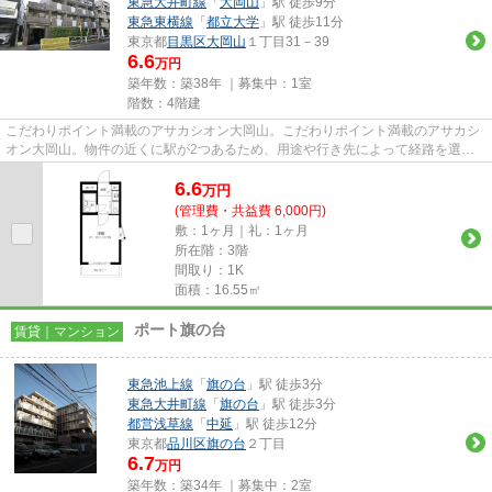
東急大井町線
「
大岡山
」駅 徒歩9分
東急東横線
「
都立大学
」駅 徒歩11分
東京都
目黒区
大岡山
１丁目31－39
6.6
万円
築年数：築38年 ｜募集中：
1室
階数：4階建
こだわりポイント満載のアサカシオン大岡山。こだわりポイント満載のアサカシ
オン大岡山。物件の近くに駅が2つあるため、用途や行き先によって経路を選べ
ます。こちらはマンションタイ...
6.6
万
円
(管理費・共益費 6,000円)
敷：1ヶ月｜礼：1ヶ月
所在階：3階
間取り：1K
面積：16.55㎡
ポート旗の台
賃貸｜マンション
東急池上線
「
旗の台
」駅 徒歩3分
東急大井町線
「
旗の台
」駅 徒歩3分
都営浅草線
「
中延
」駅 徒歩12分
東京都
品川区
旗の台
２丁目
6.7
万円
築年数：築34年 ｜募集中：
2室