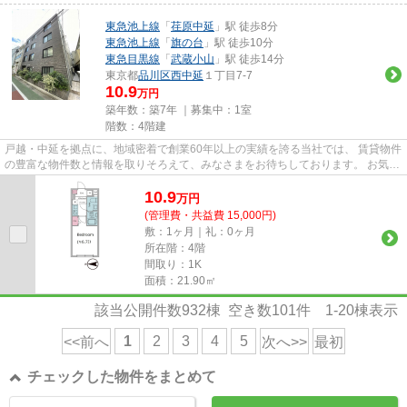
東急池上線
「
荏原中延
」駅 徒歩8分
東急池上線
「
旗の台
」駅 徒歩10分
東急目黒線
「
武蔵小山
」駅 徒歩14分
東京都
品川区
西中延
１丁目7-7
10.9
万円
築年数：築7年 ｜募集中：
1室
階数：4階建
戸越・中延を拠点に、地域密着で創業60年以上の実績を誇る当社では、 賃貸物件
の豊富な物件数と情報を取りそろえて、みなさまをお待ちしております。 お気軽
にお問い合わせください。
10.9
万
円
(管理費・共益費 15,000円)
敷：1ヶ月｜礼：0ヶ月
所在階：4階
間取り：1K
面積：21.90㎡
該当公開件数
932
棟 空き数
101
件
1-20
棟表示
1
2
3
4
5
<<前へ
次へ>>
最初
チェックした物件をまとめて