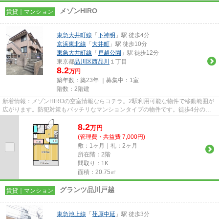
メゾンHIRO
賃貸｜マンション
東急大井町線
「
下神明
」駅 徒歩4分
京浜東北線
「
大井町
」駅 徒歩10分
東急大井町線
「
戸越公園
」駅 徒歩12分
東京都
品川区
西品川
１丁目
8.2
万円
築年数：築23年 ｜募集中：
1室
階数：2階建
新着情報：メゾンHIROの空室情報ならコチラ。2駅利用可能な物件で移動範囲が
広がります。防犯対策もバッチリなマンションタイプの物件です。徒歩4分の位
置に駅がある物件です。東急大...
8.2
万
円
(管理費・共益費 7,000円)
敷：1ヶ月｜礼：2ヶ月
所在階：2階
間取り：1K
面積：20.75㎡
グランツ品川戸越
賃貸｜マンション
東急池上線
「
荏原中延
」駅 徒歩3分