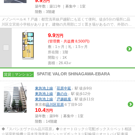
9.9
万円
築年数：築11年 ｜募集中：
1室
階数：3階建
メゾンベールＫＴ戸越：都営浅草線戸越駅にも近くて便利。徒歩5分の場所に品
川区立宮前小学校があります。建物の共用部にゴミ置き場があるので、外部の人
にゴミを見られるなどのトラブ...
9.9
万
円
(管理費・共益費 8,500円)
敷：1ヶ月｜礼：1.5ヶ月
所在階：1階
間取り：1K
面積：26.43㎡
SPATIE VALOR SHINAGAWA-EBARA
賃貸｜マンション
東急池上線
「
荏原中延
」駅 徒歩9分
東急池上線
「
旗の台
」駅 徒歩12分
東急池上線
「
戸越銀座
」駅 徒歩11分
東京都
品川区
荏原
６丁目9-10
10.4
万円
築年数：築9年 ｜募集中：
1室
階数：14階建
◆『スパシエヴァロル品川荏原』◆☆オートロック☆宅配ボックス☆ペット相談
☆浴室乾燥機☆温水洗浄便座☆シューズボックス☆駐輪場☆オートバイ駐車場☆