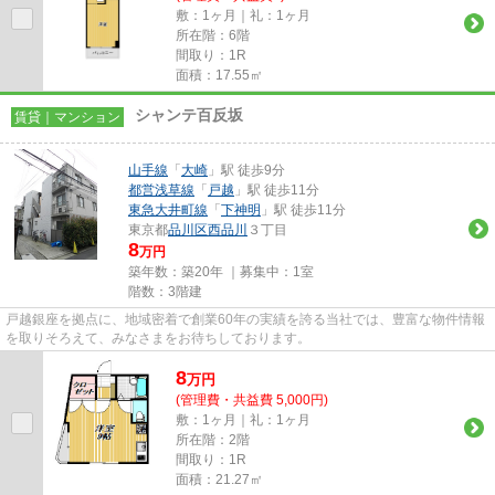
敷：1ヶ月｜礼：1ヶ月
所在階：6階
間取り：1R
面積：17.55㎡
シャンテ百反坂
賃貸｜マンション
山手線
「
大崎
」駅 徒歩9分
都営浅草線
「
戸越
」駅 徒歩11分
東急大井町線
「
下神明
」駅 徒歩11分
東京都
品川区
西品川
３丁目
8
万円
築年数：築20年 ｜募集中：
1室
階数：3階建
戸越銀座を拠点に、地域密着で創業60年の実績を誇る当社では、豊富な物件情報
を取りそろえて、みなさまをお待ちしております。
8
万
円
(管理費・共益費 5,000円)
敷：1ヶ月｜礼：1ヶ月
所在階：2階
間取り：1R
面積：21.27㎡