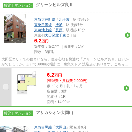
グリーンヒルズ良Ⅱ
賃貸｜マンション
東急大井町線
「
北千束
」駅 徒歩3分
東急目黒線
「
洗足
」駅 徒歩7分
東急池上線
「
長原
」駅 徒歩10分
東京都
大田区
北千束
２丁目
6.2
万円
築年数：築27年 ｜募集中：
1室
階数：3階建
大田区エリアでの住まいなら、住み心地も快適な「グリーンヒルズ良Ⅱ」はいか
がでしょうか。歩いて399mの場所に、東急ストア 洗足店があります。こちらは
賃料6.2万円の物件です。利便性...
6.2
万
円
(管理費・共益費 2,000円)
敷：1ヶ月｜礼：1ヶ月
所在階：3階
間取り：1R
面積：14.90㎡
アサカシオン大岡山
賃貸｜マンション
東急目黒線
「
大岡山
」駅 徒歩9分