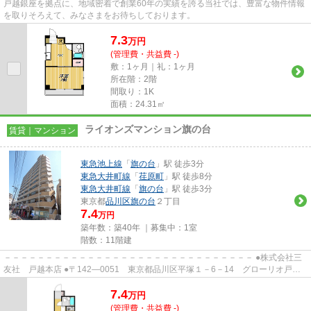
戸越銀座を拠点に、地域密着で創業60年の実績を誇る当社では、豊富な物件情報
を取りそろえて、みなさまをお待ちしております。
7.3
万
円
(管理費・共益費 -)
敷：1ヶ月｜礼：1ヶ月
所在階：2階
間取り：1K
面積：24.31㎡
ライオンズマンション旗の台
賃貸｜マンション
東急池上線
「
旗の台
」駅 徒歩3分
東急大井町線
「
荏原町
」駅 徒歩8分
東急大井町線
「
旗の台
」駅 徒歩3分
東京都
品川区
旗の台
２丁目
7.4
万円
築年数：築40年 ｜募集中：
1室
階数：11階建
－－－－－－－－－－－－－－－－－－－－－－－－－－－－－－ ●株式会社三
友社 戸越本店 ●〒142―0051 東京都品川区平塚１－6－14 グローリオ戸越
銀座1階 ●TEL：03-3783-1218...
7.4
万
円
(管理費・共益費 -)