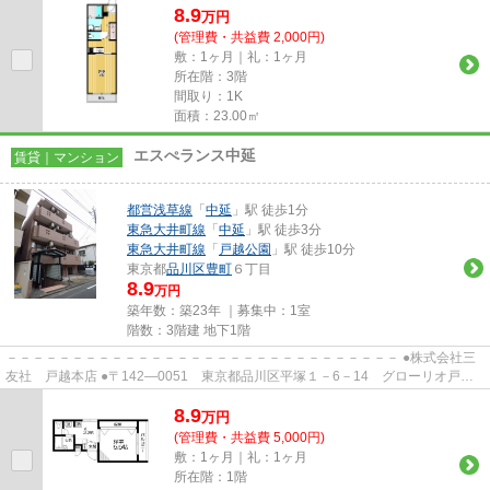
8.9
万
円
(管理費・共益費 2,000円)
敷：1ヶ月｜礼：1ヶ月
所在階：3階
間取り：1K
面積：23.00㎡
エスぺランス中延
賃貸｜マンション
都営浅草線
「
中延
」駅 徒歩1分
東急大井町線
「
中延
」駅 徒歩3分
東急大井町線
「
戸越公園
」駅 徒歩10分
東京都
品川区
豊町
６丁目
8.9
万円
築年数：築23年 ｜募集中：
1室
階数：3階建 地下1階
－－－－－－－－－－－－－－－－－－－－－－－－－－－－－－ ●株式会社三
友社 戸越本店 ●〒142―0051 東京都品川区平塚１－6－14 グローリオ戸越
銀座1階 ●TEL：03-3783-1218...
8.9
万
円
(管理費・共益費 5,000円)
敷：1ヶ月｜礼：1ヶ月
所在階：1階