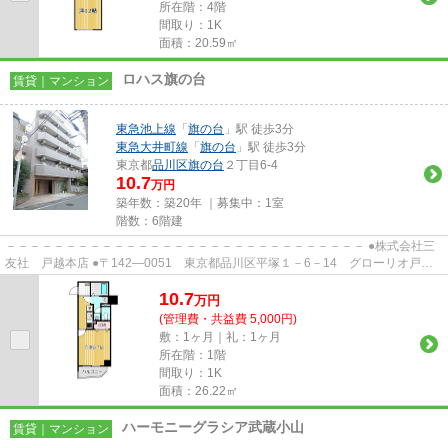
所在階：4階
間取り：1K
面積：20.59㎡
ロハス旗の台
賃貸｜マンション
東急池上線
「
旗の台
」駅 徒歩3分
東急大井町線
「
旗の台
」駅 徒歩3分
東京都
品川区
旗の台
２丁目6-4
10.7
万円
築年数：築20年 ｜募集中：
1室
階数：6階建
－－－－－－－－－－－－－－－－－－－－－－－－－－－－－－ ●株式会社三
友社 戸越本店 ●〒142―0051 東京都品川区平塚１－6－14 グローリオ戸越
銀座1階 ●TEL：03-3783-1218...
10.7
万
円
(管理費・共益費 5,000円)
敷：1ヶ月｜礼：1ヶ月
所在階：1階
間取り：1K
面積：26.22㎡
ハーモニーグラシア武蔵小山
賃貸｜マンション