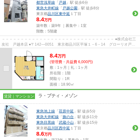
都営浅草線
「
戸越
」駅 徒歩6分
東急大井町線
「
戸越公園
」駅 徒歩8分
東京都
品川区
東中延
１丁目
8.4
万円
築年数：築9年 ｜募集中：
1室
階数：5階建
－－－－－－－－－－－－－－－－－－－－－－－－－－－－－－ ●株式会社三
友社 戸越本店 ●〒142―0051 東京都品川区平塚１－6－14 グローリオ戸越
銀座1階 ●TEL：03-3783-1218...
8.4
万
円
(管理費・共益費 6,000円)
敷：1ヶ月｜礼：1ヶ月
所在階：1階
間取り：1R
面積：18.90㎡
ラ・プティ・メゾン
賃貸｜マンション
東急池上線
「
荏原中延
」駅 徒歩5分
東急大井町線
「
旗の台
」駅 徒歩11分
東急目黒線
「
武蔵小山
」駅 徒歩15分
東京都
品川区
西中延
１丁目
8.6
万円