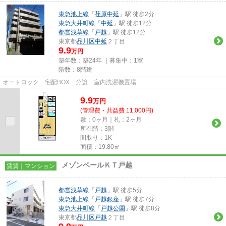
東急池上線
「
荏原中延
」駅 徒歩2分
東急大井町線
「
中延
」駅 徒歩12分
都営浅草線
「
戸越
」駅 徒歩12分
東京都
品川区
中延
２丁目
9.9
万円
築年数：築24年 ｜募集中：
1室
階数：8階建
オートロック 宅配BOX 分譲 室内洗濯機置場
9.9
万
円
(管理費・共益費 11,000円)
敷：0ヶ月｜礼：2ヶ月
所在階：3階
間取り：1K
面積：19.80㎡
メゾンベールＫＴ戸越
賃貸｜マンション
都営浅草線
「
戸越
」駅 徒歩5分
東急池上線
「
戸越銀座
」駅 徒歩7分
東急大井町線
「
戸越公園
」駅 徒歩8分
東京都
品川区
戸越
２丁目