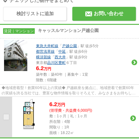
チェックした物件をまとめて
検討リストに追加
お問い合わせ
キャッスルマンション戸越公園
賃貸｜マンション
東急大井町線
「
戸越公園
」駅 徒歩5分
都営浅草線
「
中延
」駅 徒歩6分
横須賀線
「
西大井
」駅 徒歩9分
東京都
品川区
豊町
６丁目
6.2
万円
築年数：築40年 ｜募集中：
1室
階数：6階建
◆地域密着型！創業60年以上の実績◆ 戸越銀座を拠点に、地域密着で創業60年
の実績を誇る当社では、豊富な物件情報を取りそろえて、みなさまをお待ちして
おります。TEL：03-5750-6633
6.2
万
円
(管理費・共益費 6,000円)
敷：1ヶ月｜礼：1ヶ月
所在階：4階
間取り：1R
面積：18.22㎡