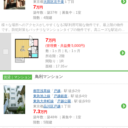
東京都
大田区
北千束
１丁目
7
万円
築年数：築37年 ｜募集中：
1室
階数：4階建
様々な場所へのアクセスがしやすくなる2駅利用可能な物件です。最上階の物件
です。防犯対策もバッチリなマンションタイプの物件です。高ニーズな駅近の物
件で、徒歩5分で駅に行くこと...
7
万
円
(管理費・共益費 5,000円)
敷：1ヶ月｜礼：1ヶ月
所在階：2階
間取り：1R
面積：17.35㎡
鳥利マンション
賃貸｜マンション
都営浅草線
「
戸越
」駅 徒歩2分
東急池上線
「
戸越銀座
」駅 徒歩4分
東急大井町線
「
戸越公園
」駅 徒歩9分
東京都
品川区
戸越
１丁目
7.3
万円
築年数：築48年 ｜募集中：
1室
階数：5階建