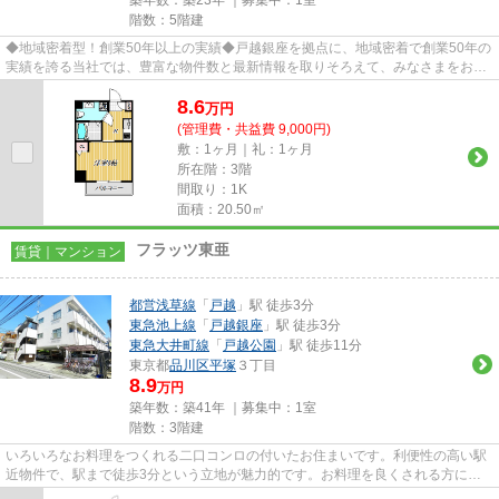
築年数：築23年 ｜募集中：
1室
階数：5階建
◆地域密着型！創業50年以上の実績◆戸越銀座を拠点に、地域密着で創業50年の
実績を誇る当社では、豊富な物件数と最新情報を取りそろえて、みなさまをお待
ちしております。TEL：03-5750-...
8.6
万
円
(管理費・共益費 9,000円)
敷：1ヶ月｜礼：1ヶ月
所在階：3階
間取り：1K
面積：20.50㎡
フラッツ東亜
賃貸｜マンション
都営浅草線
「
戸越
」駅 徒歩3分
東急池上線
「
戸越銀座
」駅 徒歩3分
東急大井町線
「
戸越公園
」駅 徒歩11分
東京都
品川区
平塚
３丁目
8.9
万円
築年数：築41年 ｜募集中：
1室
階数：3階建
いろいろなお料理をつくれる二口コンロの付いたお住まいです。利便性の高い駅
近物件で、駅まで徒歩3分という立地が魅力的です。お料理を良くされる方には
システムキッチン付きのこちら...