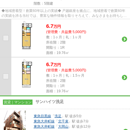
階数：5階建
◆地域密着型！創業60年以上の実績◆ 戸越銀座を拠点に、地域密着で創業60年
の実績を誇る当社では、豊富な物件情報を取りそろえて、みなさまをお待ちして
おります。TEL：03-5750-6633
6.7
万
円
(管理費・共益費 5,000円)
敷：1ヶ月｜礼：1ヶ月
所在階：2階
間取り：1R
面積：19.76㎡
6.7
万
円
(管理費・共益費 5,000円)
敷：1ヶ月｜礼：1.5ヶ月
所在階：2階
間取り：1R
面積：19.76㎡
サンハイツ洗足
賃貸｜マンション
東急目黒線
「
洗足
」駅 徒歩5分
東急大井町線
「
北千束
」駅 徒歩7分
東急大井町線
「
大岡山
」駅 徒歩12分