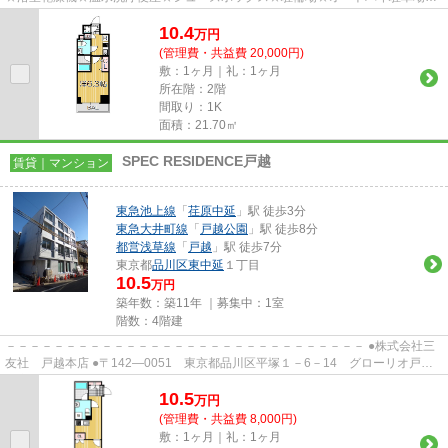
専用ゴミ置き場☆ネット使用料不要☆
10.4
万
円
(管理費・共益費 20,000円)
敷：1ヶ月｜礼：1ヶ月
所在階：2階
間取り：1K
面積：21.70㎡
SPEC RESIDENCE戸越
賃貸｜マンション
東急池上線
「
荏原中延
」駅 徒歩3分
東急大井町線
「
戸越公園
」駅 徒歩8分
都営浅草線
「
戸越
」駅 徒歩7分
東京都
品川区
東中延
１丁目
10.5
万円
築年数：築11年 ｜募集中：
1室
階数：4階建
－－－－－－－－－－－－－－－－－－－－－－－－－－－－－－ ●株式会社三
友社 戸越本店 ●〒142―0051 東京都品川区平塚１－6－14 グローリオ戸越
銀座1階 ●TEL：03-3783-1218...
10.5
万
円
(管理費・共益費 8,000円)
敷：1ヶ月｜礼：1ヶ月