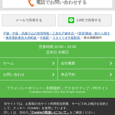
電話でお問い合わせする
メールで共有する
LINEで共有する
戸越・中延・武蔵小山の賃貸情報｜三友社戸越本店
>
(賃貸)路線・駅から探す
>
東急電鉄東急大井町線
>
中延駅
>
スタイリオ中延駅前
>
過去掲載物件
営業時間:10:00～19:00
定休日:水曜日
ホーム
会社概要
お問い合わせ
来店予約
プライバシーポリシー
利用規約
アクセスマップ
PCサイト
｜
｜
｜
Copyright(c) 株式会社三友社 本店 All rights reserved.
当サイトでは、お客様の当サイト利用状況把握、サービス向上検討を目的と
して、クッキー（Cookie）を使用しています。
詳しくは、当社の
「Cookieの取扱いについて」
をご確認ください。