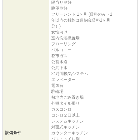
陽当り良好
眺望良好
フリーレント 1ヶ月 (賃料のみ（1
年以内の解約は違約金賃料1ヶ月
分）)
女性向け
室内洗濯機置場
フローリング
バルコニー
都市ガス
公営水道
公共下水
24時間換気システム
エレベーター
電気有
駐輪場
敷地内ごみ置き場
外観タイル張り
ガスコンロ
コンロ２口以上
システムキッチン
対面式キッチン
設備条件
カウンターキッチン
バス・トイレ別