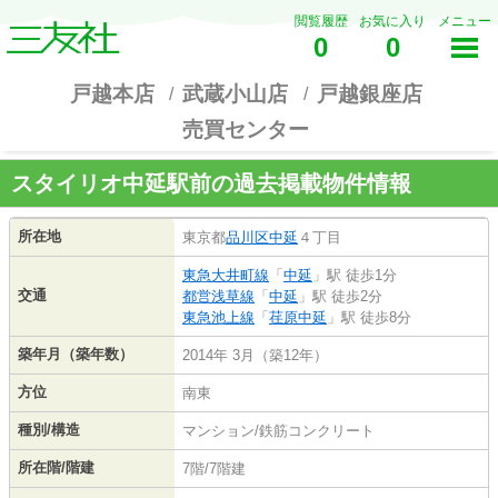
閲覧履歴
お気に入り
メニュー
0
0
戸越本店
武蔵小山店
戸越銀座店
売買センター
スタイリオ中延駅前の過去掲載物件情報
所在地
東京都
品川区
中延
４丁目
東急大井町線
「
中延
」駅 徒歩1分
交通
都営浅草線
「
中延
」駅 徒歩2分
東急池上線
「
荏原中延
」駅 徒歩8分
築年月（築年数）
2014年 3月（築12年）
方位
南東
種別/構造
マンション/鉄筋コンクリート
所在階/階建
7階/7階建