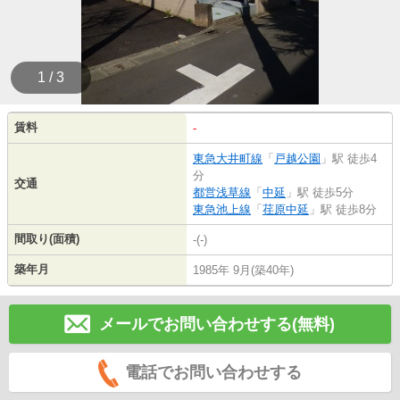
1 / 3
賃料
-
東急大井町線
「
戸越公園
」駅 徒歩4
分
交通
都営浅草線
「
中延
」駅 徒歩5分
東急池上線
「
荏原中延
」駅 徒歩8分
間取り(面積)
-(-)
築年月
1985年 9月(築40年)
メールでお問い合わせする(無料)
電話でお問い合わせする