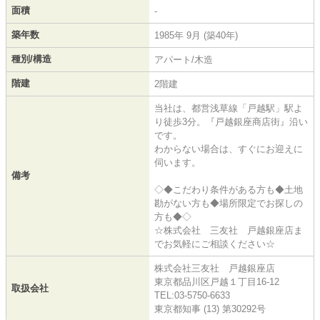
面積
-
築年数
1985年 9月 (築40年)
種別/構造
アパート/木造
階建
2階建
当社は、都営浅草線「戸越駅」駅よ
り徒歩3分。『戸越銀座商店街』沿い
です。
わからない場合は、すぐにお迎えに
伺います。
備考
◇◆こだわり条件がある方も◆土地
勘がない方も◆場所限定でお探しの
方も◆◇
☆株式会社 三友社 戸越銀座店ま
でお気軽にご相談ください☆
株式会社三友社 戸越銀座店
東京都品川区戸越１丁目16-12
取扱会社
TEL:03-5750-6633
東京都知事 (13) 第30292号