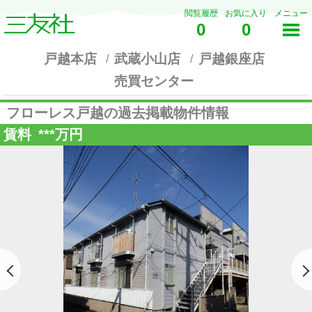
閲覧履歴
お気に入り
メニュー
0
0
戸越本店
武蔵小山店
戸越銀座店
売買センター
フローレス戸越の過去掲載物件情報
賃料
***
万円