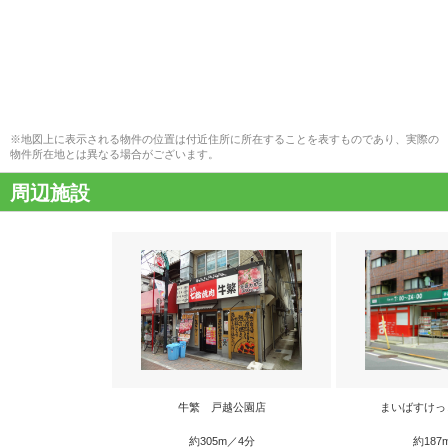
※地図上に表示される物件の位置は付近住所に所在することを表すものであり、実際の
物件所在地とは異なる場合がございます。
周辺施設
牛繁 戸越公園店
まいばすけっ
約305m／4分
約187