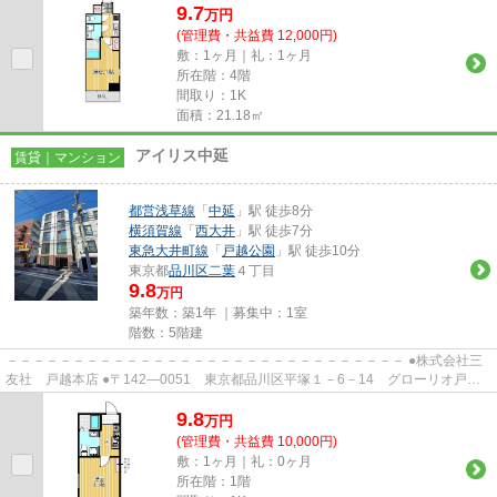
9.7
万
円
(管理費・共益費 12,000円)
敷：1ヶ月｜礼：1ヶ月
所在階：4階
間取り：1K
面積：21.18㎡
アイリス中延
賃貸｜マンション
都営浅草線
「
中延
」駅 徒歩8分
横須賀線
「
西大井
」駅 徒歩7分
東急大井町線
「
戸越公園
」駅 徒歩10分
東京都
品川区
二葉
４丁目
9.8
万円
築年数：築1年 ｜募集中：
1室
階数：5階建
－－－－－－－－－－－－－－－－－－－－－－－－－－－－－－ ●株式会社三
友社 戸越本店 ●〒142―0051 東京都品川区平塚１－6－14 グローリオ戸越
銀座1階 ●TEL：03-3783-1218...
9.8
万
円
(管理費・共益費 10,000円)
敷：1ヶ月｜礼：0ヶ月
所在階：1階