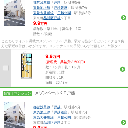
都営浅草線
「
戸越
」駅 徒歩5分
東急池上線
「
戸越銀座
」駅 徒歩7分
東急大井町線
「
戸越公園
」駅 徒歩8分
東京都
品川区
戸越
２丁目
9.9
万円
築年数：築11年 ｜募集中：
1室
階数：3階建
こだわりポイント満載のメゾンベールKT戸越。駅から徒歩5分というアクセス良
好な駅近物件はいかがですか。メンテナンスの手間いらずで嬉しい、外観タイル
張りを採用しております。目的...
9.9
万
円
(管理費・共益費 8,500円)
敷：1ヶ月｜礼：1ヶ月
所在階：1階
間取り：1K
面積：26.43㎡
メゾンベールＫＴ戸越
賃貸｜マンション
都営浅草線
「
戸越
」駅 徒歩5分
東急池上線
「
戸越銀座
」駅 徒歩7分
東急大井町線
「
戸越公園
」駅 徒歩8分
東京都
品川区
戸越
２丁目
9.9