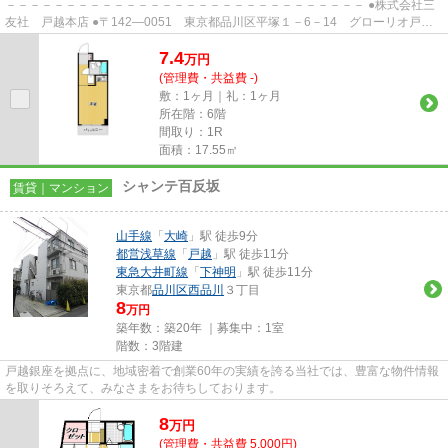
－－－－－－－－－－－－－－－－－－－－－－－－－－－－－－ ●株式会社三
友社 戸越本店 ●〒142―0051 東京都品川区平塚１－6－14 グローリオ戸越
銀座1階 ●TEL：03-3783-1218...
7.4
万
円
(管理費・共益費 -)
敷：1ヶ月｜礼：1ヶ月
所在階：6階
間取り：1R
面積：17.55㎡
シャンテ百反坂
賃貸｜マンション
山手線
「
大崎
」駅 徒歩9分
都営浅草線
「
戸越
」駅 徒歩11分
東急大井町線
「
下神明
」駅 徒歩11分
東京都
品川区
西品川
３丁目
8
万円
築年数：築20年 ｜募集中：
1室
階数：3階建
戸越銀座を拠点に、地域密着で創業60年の実績を誇る当社では、豊富な物件情報
を取りそろえて、みなさまをお待ちしております。
8
万
円
(管理費・共益費 5,000円)