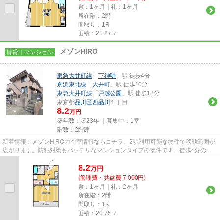
敷：1ヶ月｜礼：1ヶ月
所在階：2階
間取り：1R
面積：21.27㎡
メゾンHIRO
賃貸｜マンション
東急大井町線
「
下神明
」駅 徒歩4分
京浜東北線
「
大井町
」駅 徒歩10分
東急大井町線
「
戸越公園
」駅 徒歩12分
東京都
品川区
西品川
１丁目
8.2
万円
築年数：築23年 ｜募集中：
1室
階数：2階建
新着情報：メゾンHIROの空室情報ならコチラ。2駅利用可能な物件で移動範囲が
広がります。防犯対策もバッチリなマンションタイプの物件です。徒歩4分の位
置に駅がある物件です。東急大...
8.2
万
円
(管理費・共益費 7,000円)
敷：1ヶ月｜礼：2ヶ月
所在階：2階
間取り：1K
面積：20.75㎡