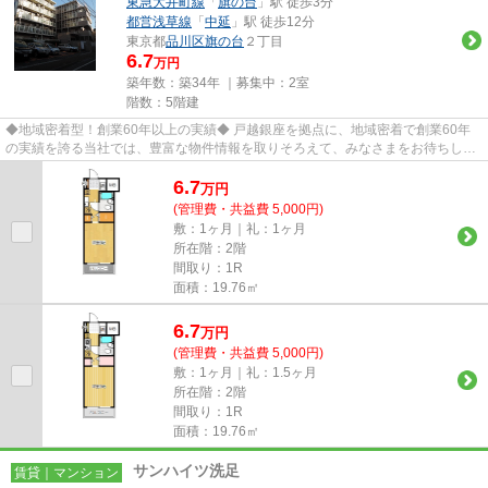
東急大井町線
「
旗の台
」駅 徒歩3分
都営浅草線
「
中延
」駅 徒歩12分
東京都
品川区
旗の台
２丁目
6.7
万円
築年数：築34年 ｜募集中：
2室
階数：5階建
◆地域密着型！創業60年以上の実績◆ 戸越銀座を拠点に、地域密着で創業60年
の実績を誇る当社では、豊富な物件情報を取りそろえて、みなさまをお待ちして
おります。TEL：03-5750-6633
6.7
万
円
(管理費・共益費 5,000円)
敷：1ヶ月｜礼：1ヶ月
所在階：2階
間取り：1R
面積：19.76㎡
6.7
万
円
(管理費・共益費 5,000円)
敷：1ヶ月｜礼：1.5ヶ月
所在階：2階
間取り：1R
面積：19.76㎡
サンハイツ洗足
賃貸｜マンション