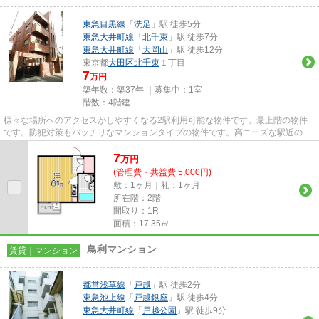
東急目黒線
「
洗足
」駅 徒歩5分
東急大井町線
「
北千束
」駅 徒歩7分
東急大井町線
「
大岡山
」駅 徒歩12分
東京都
大田区
北千束
１丁目
7
万円
築年数：築37年 ｜募集中：
1室
階数：4階建
様々な場所へのアクセスがしやすくなる2駅利用可能な物件です。最上階の物件
です。防犯対策もバッチリなマンションタイプの物件です。高ニーズな駅近の物
件で、徒歩5分で駅に行くこと...
7
万
円
(管理費・共益費 5,000円)
敷：1ヶ月｜礼：1ヶ月
所在階：2階
間取り：1R
面積：17.35㎡
鳥利マンション
賃貸｜マンション
都営浅草線
「
戸越
」駅 徒歩2分
東急池上線
「
戸越銀座
」駅 徒歩4分
東急大井町線
「
戸越公園
」駅 徒歩9分