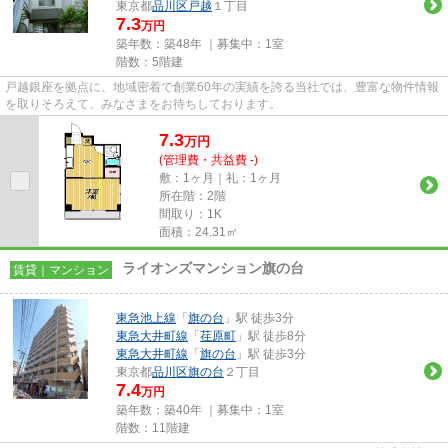
東京都
品川区
戸越
１丁目
7.3
万円
築年数：築48年 ｜募集中：
1室
階数：5階建
戸越銀座を拠点に、地域密着で創業60年の実績を誇る当社では、豊富な物件情報
を取りそろえて、みなさまをお待ちしております。
7.3
万
円
(管理費・共益費 -)
敷：1ヶ月｜礼：1ヶ月
所在階：2階
間取り：1K
面積：24.31㎡
ライオンズマンション旗の台
賃貸｜マンション
東急池上線
「
旗の台
」駅 徒歩3分
東急大井町線
「
荏原町
」駅 徒歩8分
東急大井町線
「
旗の台
」駅 徒歩3分
東京都
品川区
旗の台
２丁目
7.4
万円
築年数：築40年 ｜募集中：
1室
階数：11階建