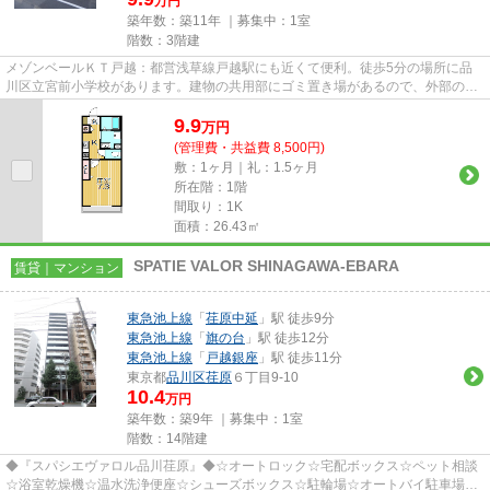
万円
築年数：築11年 ｜募集中：
1室
階数：3階建
メゾンベールＫＴ戸越：都営浅草線戸越駅にも近くて便利。徒歩5分の場所に品
川区立宮前小学校があります。建物の共用部にゴミ置き場があるので、外部の人
にゴミを見られるなどのトラブ...
9.9
万
円
(管理費・共益費 8,500円)
敷：1ヶ月｜礼：1.5ヶ月
所在階：1階
間取り：1K
面積：26.43㎡
SPATIE VALOR SHINAGAWA-EBARA
賃貸｜マンション
東急池上線
「
荏原中延
」駅 徒歩9分
東急池上線
「
旗の台
」駅 徒歩12分
東急池上線
「
戸越銀座
」駅 徒歩11分
東京都
品川区
荏原
６丁目9-10
10.4
万円
築年数：築9年 ｜募集中：
1室
階数：14階建
◆『スパシエヴァロル品川荏原』◆☆オートロック☆宅配ボックス☆ペット相談
☆浴室乾燥機☆温水洗浄便座☆シューズボックス☆駐輪場☆オートバイ駐車場☆