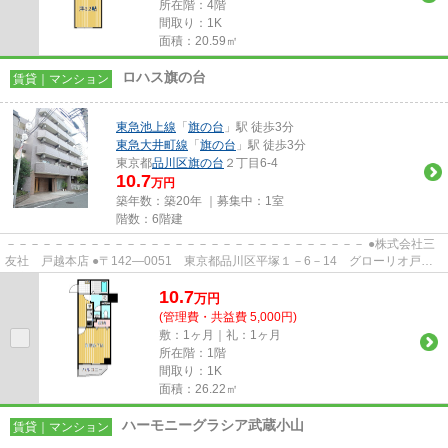
所在階：4階
間取り：1K
面積：20.59㎡
ロハス旗の台
賃貸｜マンション
東急池上線
「
旗の台
」駅 徒歩3分
東急大井町線
「
旗の台
」駅 徒歩3分
東京都
品川区
旗の台
２丁目6-4
10.7
万円
築年数：築20年 ｜募集中：
1室
階数：6階建
－－－－－－－－－－－－－－－－－－－－－－－－－－－－－－ ●株式会社三
友社 戸越本店 ●〒142―0051 東京都品川区平塚１－6－14 グローリオ戸越
銀座1階 ●TEL：03-3783-1218...
10.7
万
円
(管理費・共益費 5,000円)
敷：1ヶ月｜礼：1ヶ月
所在階：1階
間取り：1K
面積：26.22㎡
ハーモニーグラシア武蔵小山
賃貸｜マンション