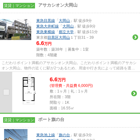
アサカシオン大岡山
賃貸｜マンション
東急目黒線
「
大岡山
」駅 徒歩9分
東急大井町線
「
大岡山
」駅 徒歩9分
東急東横線
「
都立大学
」駅 徒歩11分
東京都
目黒区
大岡山
１丁目31－39
6.6
万円
築年数：築38年 ｜募集中：
1室
階数：4階建
こだわりポイント満載のアサカシオン大岡山。こだわりポイント満載のアサカシ
オン大岡山。物件の近くに駅が2つあるため、用途や行き先によって経路を選べ
ます。こちらはマンションタイ...
6.6
万
円
(管理費・共益費 6,000円)
敷：1ヶ月｜礼：1ヶ月
所在階：3階
間取り：1K
面積：16.55㎡
ポート旗の台
賃貸｜マンション
東急池上線
「
旗の台
」駅 徒歩3分