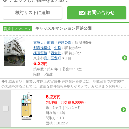
チェックした物件をまとめて
検討リストに追加
お問い合わせ
キャッスルマンション戸越公園
賃貸｜マンション
東急大井町線
「
戸越公園
」駅 徒歩5分
都営浅草線
「
中延
」駅 徒歩6分
横須賀線
「
西大井
」駅 徒歩9分
東京都
品川区
豊町
６丁目
6.2
万円
築年数：築40年 ｜募集中：
1室
階数：6階建
◆地域密着型！創業60年以上の実績◆ 戸越銀座を拠点に、地域密着で創業60年
の実績を誇る当社では、豊富な物件情報を取りそろえて、みなさまをお待ちして
おります。TEL：03-5750-6633
6.2
万
円
(管理費・共益費 6,000円)
敷：1ヶ月｜礼：1ヶ月
所在階：4階
間取り：1R
面積：18.22㎡