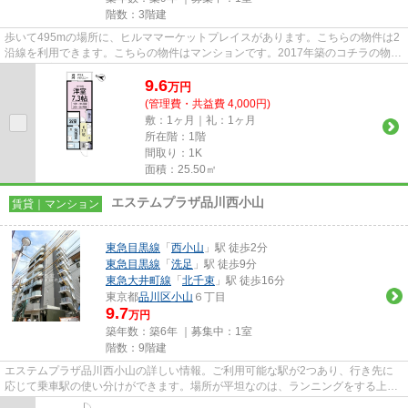
階数：3階建
歩いて495mの場所に、ヒルママーケットプレイスがあります。こちらの物件は2
沿線を利用できます。こちらの物件はマンションです。2017年築のコチラの物件
は、落ち着きのある室内が魅力...
9.6
万
円
(管理費・共益費 4,000円)
敷：1ヶ月｜礼：1ヶ月
所在階：1階
間取り：1K
面積：25.50㎡
エステムプラザ品川西小山
賃貸｜マンション
東急目黒線
「
西小山
」駅 徒歩2分
東急目黒線
「
洗足
」駅 徒歩9分
東急大井町線
「
北千束
」駅 徒歩16分
東京都
品川区
小山
６丁目
9.7
万円
築年数：築6年 ｜募集中：
1室
階数：9階建
エステムプラザ品川西小山の詳しい情報。ご利用可能な駅が2つあり、行き先に
応じて乗車駅の使い分けができます。場所が平坦なのは、ランニングをする上で
抑えたいポイントですね。この...