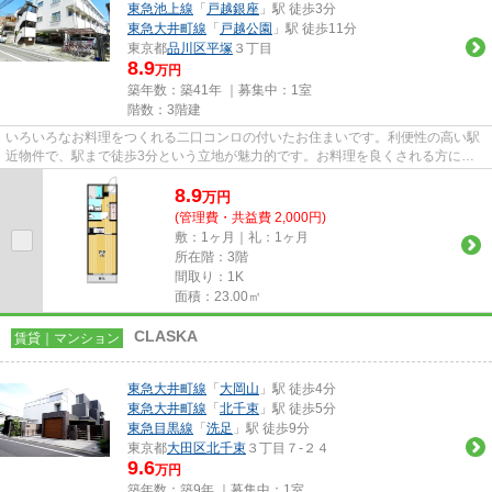
東急池上線
「
戸越銀座
」駅 徒歩3分
東急大井町線
「
戸越公園
」駅 徒歩11分
東京都
品川区
平塚
３丁目
8.9
万円
築年数：築41年 ｜募集中：
1室
階数：3階建
いろいろなお料理をつくれる二口コンロの付いたお住まいです。利便性の高い駅
近物件で、駅まで徒歩3分という立地が魅力的です。お料理を良くされる方には
システムキッチン付きのこちら...
8.9
万
円
(管理費・共益費 2,000円)
敷：1ヶ月｜礼：1ヶ月
所在階：3階
間取り：1K
面積：23.00㎡
CLASKA
賃貸｜マンション
東急大井町線
「
大岡山
」駅 徒歩4分
東急大井町線
「
北千束
」駅 徒歩5分
東急目黒線
「
洗足
」駅 徒歩9分
東京都
大田区
北千束
３丁目７-２４
9.6
万円
築年数：築9年 ｜募集中：
1室