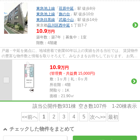
東急池上線
「
荏原中延
」駅 徒歩8分
東急池上線
「
旗の台
」駅 徒歩10分
東急目黒線
「
武蔵小山
」駅 徒歩14分
東京都
品川区
西中延
１丁目7-7
10.9
万円
築年数：築7年 ｜募集中：
1室
階数：4階建
戸越・中延を拠点に、地域密着で創業60年以上の実績を誇る当社では、 賃貸物件
の豊富な物件数と情報を取りそろえて、みなさまをお待ちしております。 お気軽
にお問い合わせください。
10.9
万
円
(管理費・共益費 15,000円)
敷：1ヶ月｜礼：0ヶ月
所在階：4階
間取り：1K
面積：21.90㎡
該当公開件数
931
棟 空き数
107
件
1-20
棟表示
1
2
3
4
5
<<前へ
次へ>>
最初
チェックした物件をまとめて