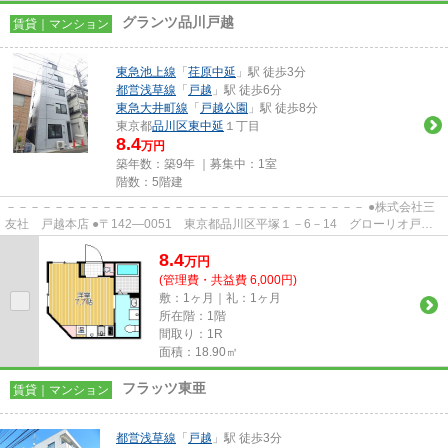
グランツ品川戸越
賃貸｜マンション
東急池上線
「
荏原中延
」駅 徒歩3分
都営浅草線
「
戸越
」駅 徒歩6分
東急大井町線
「
戸越公園
」駅 徒歩8分
東京都
品川区
東中延
１丁目
8.4
万円
築年数：築9年 ｜募集中：
1室
階数：5階建
－－－－－－－－－－－－－－－－－－－－－－－－－－－－－－ ●株式会社三
友社 戸越本店 ●〒142―0051 東京都品川区平塚１－6－14 グローリオ戸越
銀座1階 ●TEL：03-3783-1218...
8.4
万
円
(管理費・共益費 6,000円)
敷：1ヶ月｜礼：1ヶ月
所在階：1階
間取り：1R
面積：18.90㎡
フラッツ東亜
賃貸｜マンション
都営浅草線
「
戸越
」駅 徒歩3分