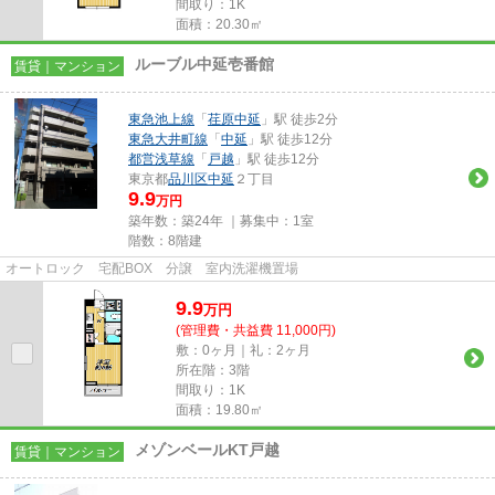
間取り：1K
面積：20.30㎡
ルーブル中延壱番館
賃貸｜マンション
東急池上線
「
荏原中延
」駅 徒歩2分
東急大井町線
「
中延
」駅 徒歩12分
都営浅草線
「
戸越
」駅 徒歩12分
東京都
品川区
中延
２丁目
9.9
万円
築年数：築24年 ｜募集中：
1室
階数：8階建
オートロック 宅配BOX 分譲 室内洗濯機置場
9.9
万
円
(管理費・共益費 11,000円)
敷：0ヶ月｜礼：2ヶ月
所在階：3階
間取り：1K
面積：19.80㎡
メゾンベールKT戸越
賃貸｜マンション