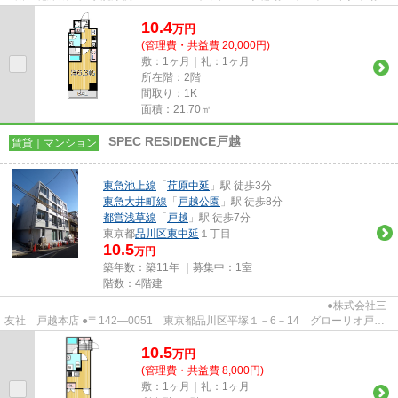
専用ゴミ置き場☆ネット使用料不要☆
10.4
万
円
(管理費・共益費 20,000円)
敷：1ヶ月｜礼：1ヶ月
所在階：2階
間取り：1K
面積：21.70㎡
SPEC RESIDENCE戸越
賃貸｜マンション
東急池上線
「
荏原中延
」駅 徒歩3分
東急大井町線
「
戸越公園
」駅 徒歩8分
都営浅草線
「
戸越
」駅 徒歩7分
東京都
品川区
東中延
１丁目
10.5
万円
築年数：築11年 ｜募集中：
1室
階数：4階建
－－－－－－－－－－－－－－－－－－－－－－－－－－－－－－ ●株式会社三
友社 戸越本店 ●〒142―0051 東京都品川区平塚１－6－14 グローリオ戸越
銀座1階 ●TEL：03-3783-1218...
10.5
万
円
(管理費・共益費 8,000円)
敷：1ヶ月｜礼：1ヶ月