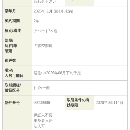
合わせ下さい
築年月
2026年 1月 (築1年未満)
契約期間
2年
種別/構造
アパート/木造
部屋/
所在階/
-/1階/2階建
階建
総戸数
-
現況/
居住中/2026年08月下旬予定
入居可能日
取引態様/
仲介/一般
賃貸区分
取引条件の有
物件番号
99239886
2026年08月14日
効期限
保証人不要
単身者入居
法人可