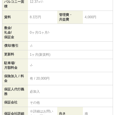
バルコニー面
12.37㎡/-
積
管理費・
賃料
8.3万円
4,000円
共益費
敷金/
礼金/
0ヶ月/1ヶ月/-
保証金
償却/敷引
-/-
更新料
1ヶ月(新賃料)
駐車場/
-/-
月額料金
保険加入 / 料
有 / 20,000円
金
保証人代行義
必加入
務
保証会社
その他
※詳細はお問い
保証会社詳細
向き
南