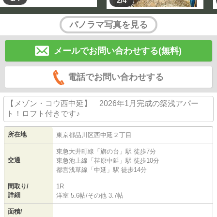
2/4
パノラマ写真を見る
メールでお問い合わせする(無料)
電話でお問い合わせする
【メゾン・コウ西中延】 2026年1月完成の築浅アパー
ト！ロフト付きです♪
所在地
東京都
品川区
西中延
２丁目
東急大井町線
「
旗の台
」駅 徒歩7分
交通
東急池上線
「
荏原中延
」駅 徒歩10分
都営浅草線
「
中延
」駅 徒歩14分
間取り/
1R
詳細
洋室 5.6帖
/
その他 3.7帖
面積/