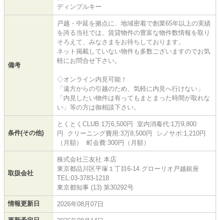
ディンプルキー
戸越・中延を拠点に、地域密着で創業65年以上の実績
を誇る当社では、賃貸物件の豊富な物件数情報を取り
そろえて、みなさまをお待ちしております。
ネット掲載していない物件も多数ございますのでお気
軽にお問合せ下さい。
備考
◇オンライン内見可能！
「遠方からの引越のため、気軽に内見へ行けない」
「内見したい物件は有ってもまとまった時間が取れな
い」等の方は御相談下さい。
とくとくCLUB:1万6,500円 室内消毒代:1万9,800
条件(その他)
円 クリーニング費用:3万8,500円 シノサポ:1,210円
（月額） 町会費:300円（月額）
株式会社三友社 本店
東京都品川区平塚１丁目6-14 グローリオ戸越銀座
取扱会社
TEL:03-3783-1218
東京都知事 (13) 第30292号
情報更新日
2026年08月07日