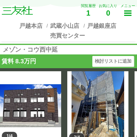
閲覧履歴
お気に入り
メニュー
1
0
戸越本店
武蔵小山店
戸越銀座店
売買センター
メゾン・コウ西中延
賃料
8.3
万円
検討リストに追加
1/4