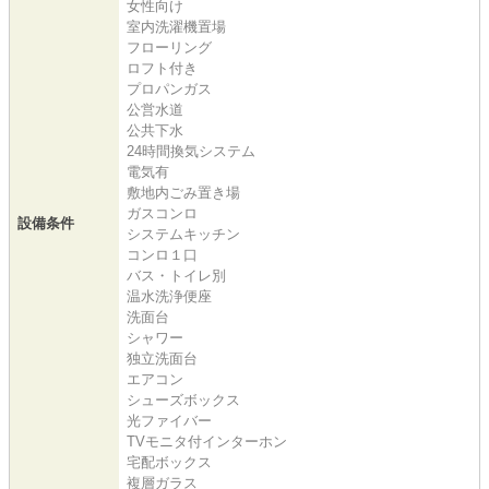
女性向け
室内洗濯機置場
フローリング
ロフト付き
プロパンガス
公営水道
公共下水
24時間換気システム
電気有
敷地内ごみ置き場
ガスコンロ
設備条件
システムキッチン
コンロ１口
バス・トイレ別
温水洗浄便座
洗面台
シャワー
独立洗面台
エアコン
シューズボックス
光ファイバー
TVモニタ付インターホン
宅配ボックス
複層ガラス