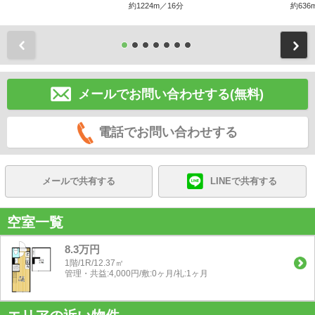
約1224m／16分
約636
前
メールでお問い合わせする(無料)
電話でお問い合わせする
メールで共有する
LINEで共有する
空室一覧
8.3万円
1階/1R/12.37㎡
管理・共益:4,000円/敷:0ヶ月/礼:1ヶ月