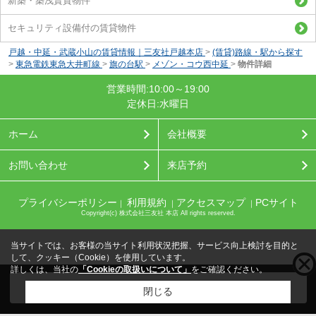
新築・築浅賃貸物件
セキュリティ設備付の賃貸物件
戸越・中延・武蔵小山の賃貸情報｜三友社戸越本店
>
(賃貸)路線・駅から探す
>
東急電鉄東急大井町線
>
旗の台駅
>
メゾン・コウ西中延
>
物件詳細
営業時間:10:00～19:00
定休日:水曜日
ホーム
会社概要
お問い合わせ
来店予約
プライバシーポリシー
利用規約
アクセスマップ
PCサイト
｜
｜
｜
Copyright(c) 株式会社三友社 本店 All rights reserved.
当サイトでは、お客様の当サイト利用状況把握、サービス向上検討を目的と
して、クッキー（Cookie）を使用しています。
詳しくは、当社の
「Cookieの取扱いについて」
をご確認ください。
こちらの物件をご覧の方に
お勧めな物件
はこちら
閉じる