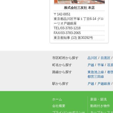
株式会社三友社 本店
〒142-0051
東京都品川区平塚１丁目6-14 グロ
ーリオ戸越銀座
TEL/03-3783-1218
FAX/03-3783-2065
東京都知事 (13) 第30292号
市区町村から探す
品川区
/
目黒区
/
町名から探す
戸越
/
平塚
/
荏
路線から探す
東急池上線
/
都
都営三田線
駅から探す
戸越
/
戸越銀座
/
ホーム
新築・築浅
会社概要
動画付き物件
プライバシーポリシー
カップル・フ