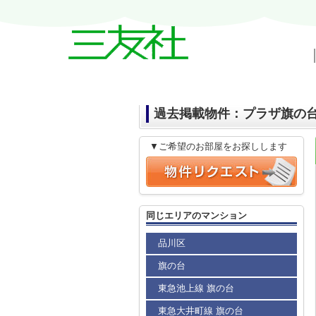
戸越・中延・武蔵小山の賃貸情報｜三友
過去掲載物件：プラザ旗の
▼ご希望のお部屋をお探しします
同じエリアのマンション
品川区
旗の台
東急池上線 旗の台
東急大井町線 旗の台