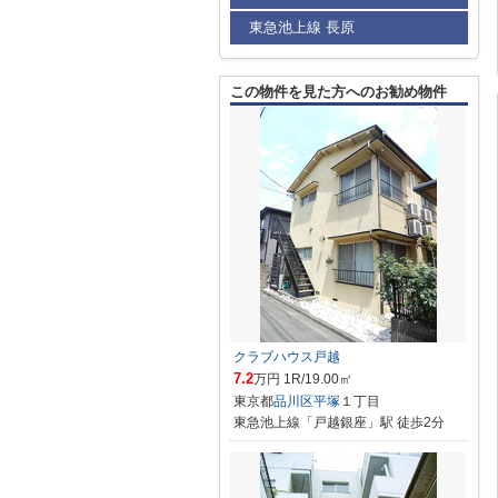
東急池上線 長原
この物件を見た方へのお勧め物件
クラブハウス戸越
7.2
万円 1R/19.00㎡
東京都
品川区
平塚
１丁目
東急池上線「戸越銀座」駅 徒歩2分