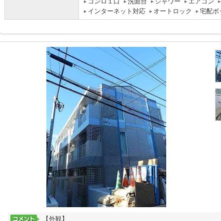
コンロ１口
洗面台
シャワー
エアコン
インターネット対応
オートロック
宅配ボ
【外観】