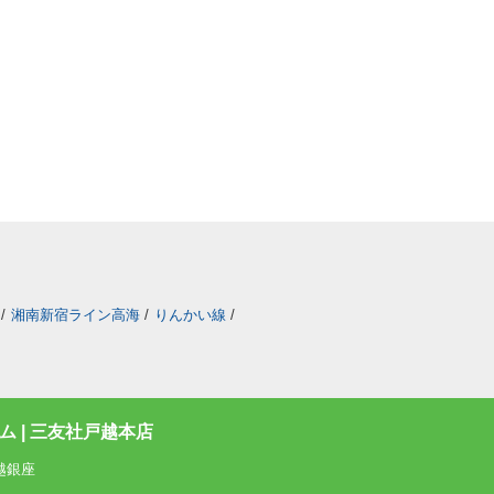
/
湘南新宿ライン高海
/
りんかい線
/
 | 三友社戸越本店
越銀座