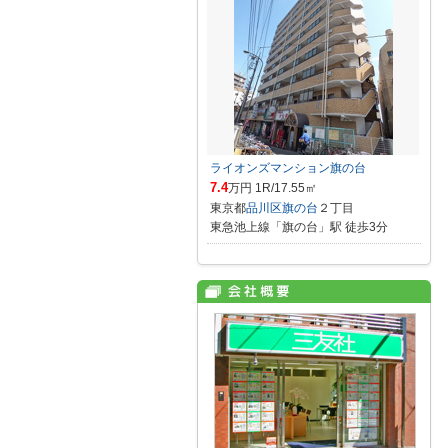
ライオンズマンション旗の台
7.4
万円 1R/17.55㎡
東京都
品川区
旗の台
２丁目
東急池上線「旗の台」駅 徒歩3分