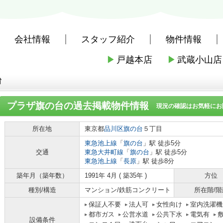
会社情報
スタッフ紹介
物件情報
▶
戸越本店
▶
武蔵小山店
社戸越本店
>
(賃貸)路線・駅から探す
>
東急電鉄東急池上線
>
旗の台駅
台
プラザ旗の台
の過去掲載物件情報
現況の確認はお気軽にお
所在地
東京都
品川区
旗の台
５丁目
東急池上線
「
旗の台
」駅 徒歩5分
交通
東急大井町線
「
旗の台
」駅 徒歩5分
東急池上線
「
長原
」駅 徒歩8分
築年月（築年数）
1991年 4月 ( 築35年 )
方位
種別/構造
マンション/鉄筋コンクリート
所在階/階
保証人不要
法人可
女性向け
室内洗濯機
都市ガス
公営水道
公共下水
電気有
設備条件