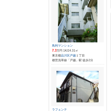
鳥利マンション
7.3
万円 1K/24.31㎡
東京都
品川区
戸越
１丁目
都営浅草線「戸越」駅 徒歩2分
ラフェンテ