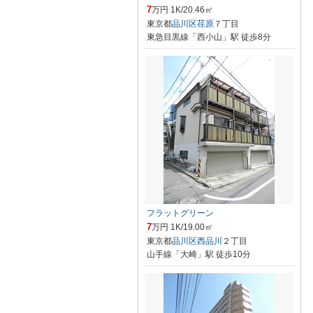
7
万円 1K/20.46㎡
東京都
品川区
荏原
７丁目
東急目黒線「西小山」駅 徒歩8分
フラットグリーン
7
万円 1K/19.00㎡
東京都
品川区
西品川
２丁目
山手線「大崎」駅 徒歩10分