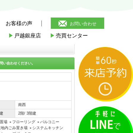
お客様の声
お問い合わせ
▶
戸越銀座店
▶
売買センター
>
プラザ旗の台
>
過去掲載物件
問い合わせください。
南西
建
2階/ 3階建
置場
フローリング
バルコニー
敷地内ごみ置き場
システムキッチン