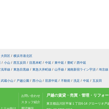
大田区
/
横浜市港北区
原
/
小山
/
西五反田
/
目黒本町
/
中延
/
東中延
/
豊町
/
西中延
営浅草線
/
東急目黒線
/
東急大井町線
/
山手線
/
湘南新宿ライン宇須
/
埼京線
武蔵小山
/
戸越公園
/
西小山
/
荏原中延
/
不動前
/
洗足
/
中延
/
五反田
戸越の賃貸・売買・管理・リフォーム
お問い合わせ
スタッフ紹介
東京都品川区平塚１丁目6-14 グローリオ戸
ァミリー向け
周辺施設