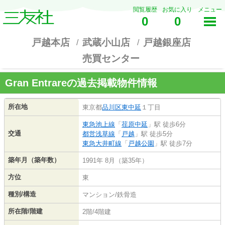
閲覧履歴
お気に入り
メニュー
0
0
戸越本店
武蔵小山店
戸越銀座店
売買センター
Gran Entrareの過去掲載物件情報
所在地
東京都
品川区
東中延
１丁目
東急池上線
「
荏原中延
」駅 徒歩6分
交通
都営浅草線
「
戸越
」駅 徒歩5分
東急大井町線
「
戸越公園
」駅 徒歩7分
築年月（築年数）
1991年 8月（築35年）
方位
東
種別/構造
マンション/鉄骨造
所在階/階建
2階/4階建