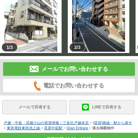
1/3
2/3
メールでお問い合わせする
電話でお問い合わせする
メールで共有する
LINEで共有する
戸越・中延・武蔵小山の賃貸情報｜三友社戸越本店
>
(賃貸)路線・駅から探す
>
東急電鉄東急池上線
>
荏原中延駅
>
Gran Entrare
>
過去掲載物件