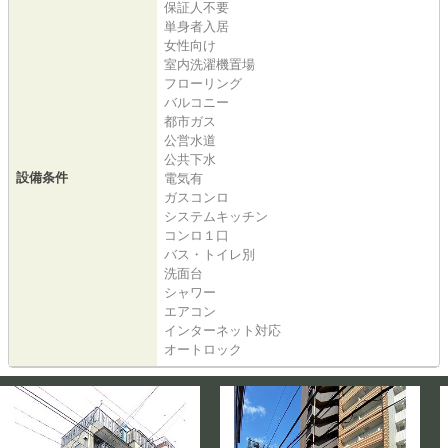
保証人不要
単身者入居
女性向け
室内洗濯機置場
フローリング
バルコニー
都市ガス
公営水道
公共下水
設備条件
電気有
ガスコンロ
システムキッチン
コンロ１口
バス・トイレ別
洗面台
シャワー
エアコン
インターネット対応
オートロック