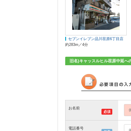
セブンイレブン品川荏原6丁目店
約283m／4分
旧名)キャッスルヒル荏原中延へ
お名前
必須
電話番号