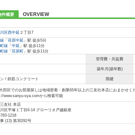
OVERVIEW
物件概要
川区
西中延
２丁目7
線
「
荏原中延
」駅 徒歩5分
町線
「
中延
」駅 徒歩11分
町線
「
荏原町
」駅 徒歩11分
管理費・共益費
築年月(築年数)
ン / 鉄筋コンクリート
階建
大田区でのお部屋探しは地域密着・創業65年以上の三友社本店におまかせください!! 
s://www.sanyu-sya.comから検索可能
三友社 本店
川区平塚１丁目6-14 グローリオ戸越銀座
3783-1218
(13) 第30292号