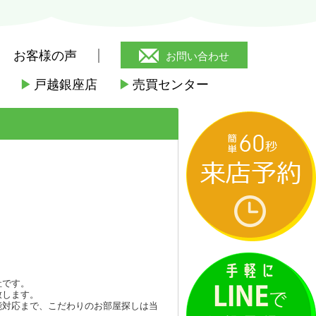
お客様の声
お問い合わせ
▶
戸越銀座店
▶
売買センター
駅
>
旧名)キャッスルヒル荏原中延
社です。
致します。
能対応まで、こだわりのお部屋探しは当