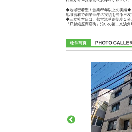
社三友社戸越本店へお任せください！
◆地域密着型！創業65年以上の実績◆
地域密着で創業65年の実績を誇る三
◆三友社本店は、都営浅草線徒歩１分
『戸越銀座商店街』沿いの第二京浜角
PHOTO GALLE
物件写真