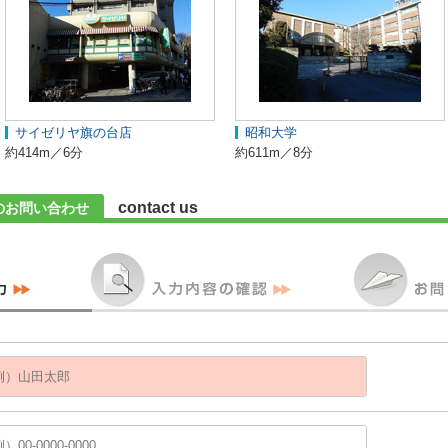
サイゼリヤ旗の台店
昭和大学
約414m／6分
約611m／8分
contact us
のお問い合わせ