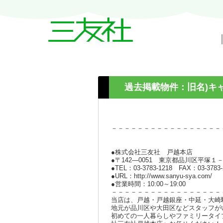
戸越・中延・武蔵小山の賃貸情報｜三友
過去掲載物件：旧名)キ
－－－－－－－－－－－－－－－－－
●株式会社三友社 戸越本店
●〒142―0051 東京都品川区平塚１
●TEL：03-3783-1218 FAX：03-3783-
●URL：http://www.sanyu-sya.com/
●営業時間：10:00～19:00
－－－－－－－－－－－－－－－－－
当店は、戸越・戸越銀座・中延・大崎
地元が品川区や大田区などスタッフが
初めての一人暮らしやファミリータイ