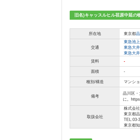
旧名)キャッスルヒル荏原中延の
所在地
東京都
品
東急池上
交通
東急大井
東急大井
賃料
-
面積
-
種別/構造
マンショ
品川区・
備考
に。http
株式会社
東京都品
取扱会社
TEL:03-
東京都知事 