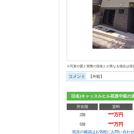
※写真や図と実際の現状とが異なる場合は現
コメント
【外観】
旧名)キャッスルヒル荏原中延の
所在階
賃料
***万円
2階
***万円
5階
現況の確認はお気軽にお問い合わ