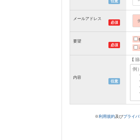
任意
メールアドレス
必須
要望
必須
【 
内容
任意
※
利用規約
及び
プライバ