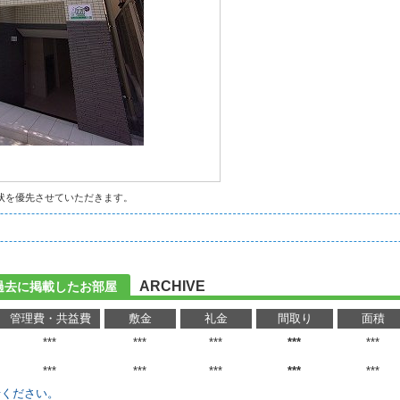
状を優先させていただきます。
ARCHIVE
過去に掲載したお部屋
管理費・共益費
敷金
礼金
間取り
面積
***
***
***
***
***
***
***
***
***
***
せください。