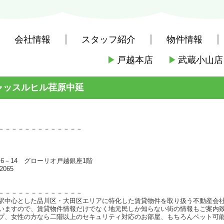
会社情報
スタッフ紹介
物件情報
▶
戸越本店
▶
武蔵小山店
社戸越本店
>
(賃貸)路線・駅から探す
>
東急電鉄東急池上線
>
荏原中延
ャッスルヒル荏原中延
－－－－－－－－－－－－－
－6－14 グローリオ戸越銀座1階
2065
－－－－－－－－－－－－－
駅中心とした品川区・大田区エリアに特化した賃貸物件を取り扱う不動産会
いますので、賃貸物件情報だけでなく地元民しか知らない街の情報もご案内
プ、女性の方なら二階以上のセキュリティ対応のお部屋、もちろんペット可