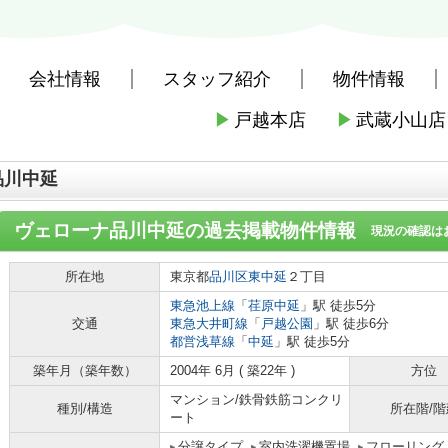
会社情報
スタッフ紹介
物件情報
▶
戸越本店
▶
武蔵小山店
社戸越本店
>
(賃貸)路線・駅から探す
>
東急電鉄東急池上線
>
荏原中延
品川中延
ヴェローナ品川中延
の過去掲載物件情報
現況の確認は
所在地
東京都
品川区
東中延
２丁目
東急池上線
「
荏原中延
」駅 徒歩5分
交通
東急大井町線
「
戸越公園
」駅 徒歩6分
都営浅草線
「
中延
」駅 徒歩5分
築年月（築年数）
2004年 6月 ( 築22年 )
方位
マンション/鉄骨鉄筋コンクリ
種別/構造
所在階/階
ート
分譲タイプ
室内洗濯機置場
フローリング