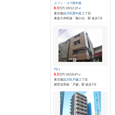
メゾン・コウ西中延
8.3
万円 1R/12.37㎡
東京都
品川区
西中延
２丁目
東急大井町線「旗の台」駅 徒歩7分
TS１
8.3
万円 1K/18.97㎡
東京都
品川区
戸越
２丁目
都営浅草線「戸越」駅 徒歩7分