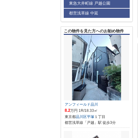
東急大井町線 戸越公園
都営浅草線 中延
この物件を見た方へのお勧め物件
アンフィールド品川
8.2
万円 1R/18.33㎡
東京都
品川区
平塚
１丁目
都営浅草線「戸越」駅 徒歩3分