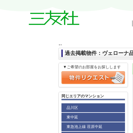
戸越・中延・武蔵小山の賃貸情報｜三友
件
過去掲載物件：ヴェローナ
▼ご希望のお部屋をお探しします
同じエリアのマンション
品川区
東中延
東急池上線 荏原中延