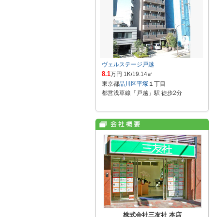
ヴェルステージ戸越
8.1
万円 1K/19.14㎡
東京都
品川区
平塚
１丁目
都営浅草線「戸越」駅 徒歩2分
株式会社三友社 本店