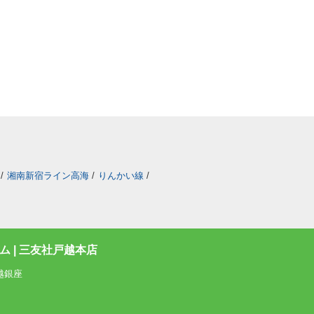
/
湘南新宿ライン高海
/
りんかい線
/
 | 三友社戸越本店
越銀座