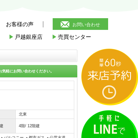
お客様の声
お問い合わせ
▶
戸越銀座店
▶
売買センター
駅
>
ヴェローナ品川中延
>
過去掲載物
お気軽にお問い合わせください。
北東
建
4階/ 12階建
バルコニー
都市ガス
公営水道