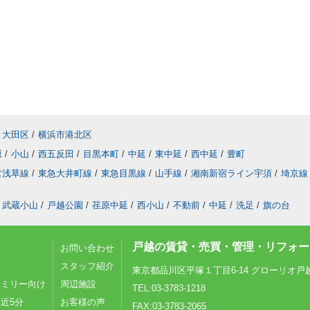
大田区
/
横浜市港北区
原
/
小山
/
西五反田
/
目黒本町
/
中延
/
東中延
/
西中延
/
豊町
営浅草線
/
東急大井町線
/
東急目黒線
/
山手線
/
湘南新宿ライン宇須
/
埼京線
武蔵小山
/
戸越公園
/
荏原中延
/
西小山
/
不動前
/
中延
/
洗足
/
旗の台
戸越の賃貸・売買・管理・リフォーム
お問い合わせ
スタッフ紹介
東京都品川区平塚１丁目6-14 グローリオ戸
ァミリー向け
周辺施設
TEL:03-3783-1218
近5分
お客様の声
FAX:03-3783-2065