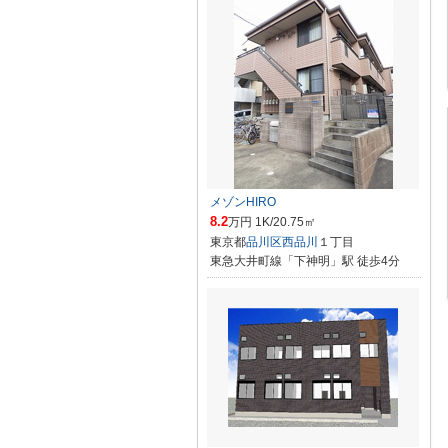
メゾンHIRO
8.2
万円 1K/20.75㎡
東京都
品川区
西品川
１丁目
東急大井町線「下神明」駅 徒歩4分