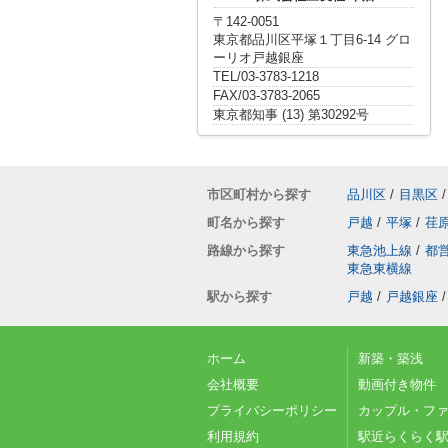
〒142-0051
東京都品川区平塚１丁目6-14 グロ
ーリオ戸越銀座
TEL/03-3783-1218
FAX/03-3783-2065
東京都知事 (13) 第30292号
市区町村から探す
品川区
/
目黒区
/
町名から探す
戸越
/
平塚
/
荏
路線から探す
東急池上線
/
都
東急東横線
駅から探す
戸越
/
戸越銀座
/
ホーム
新築・築浅
会社概要
動画付き物件
プライバシーポリシー
カップル・フ
利用規約
駅近らくらく駅