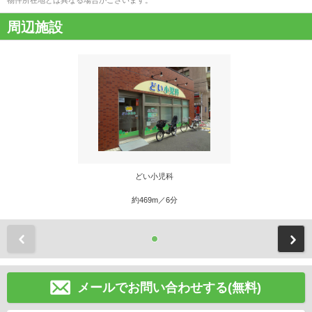
周辺施設
どい小児科
約469m／6分
前
メールでお問い合わせする(無料)