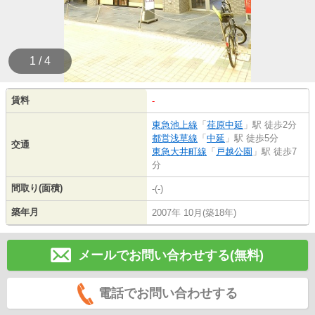
1 / 4
賃料
-
東急池上線
「
荏原中延
」駅 徒歩2分
都営浅草線
「
中延
」駅 徒歩5分
交通
東急大井町線
「
戸越公園
」駅 徒歩7
分
間取り(面積)
-(-)
築年月
2007年 10月(築18年)
メールでお問い合わせする(無料)
電話でお問い合わせする