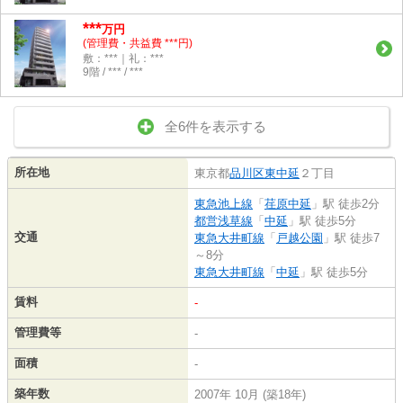
***
万円
(管理費・共益費 ***円)
敷：***｜礼：***
9階 / *** / ***
全6件を表示する
所在地
東京都
品川区
東中延
２丁目
東急池上線
「
荏原中延
」駅 徒歩2分
都営浅草線
「
中延
」駅 徒歩5分
交通
東急大井町線
「
戸越公園
」駅 徒歩7
～8分
東急大井町線
「
中延
」駅 徒歩5分
賃料
-
管理費等
-
面積
-
築年数
2007年 10月 (築18年)