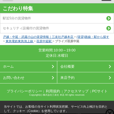
こだわり特集
駅近5分の賃貸物件
セキュリティ設備付の賃貸物件
戸越・中延・武蔵小山の賃貸情報｜三友社戸越本店
>
(賃貸)路線・駅から探す
>
東急電鉄東急池上線
>
荏原中延駅
>
ブライズ荏原中延
営業時間:10:00～19:00
定休日:水曜日
ホーム
会社概要
お問い合わせ
来店予約
プライバシーポリシー
利用規約
アクセスマップ
PCサイト
｜
｜
｜
Copyright(c) 株式会社三友社 本店 All rights reserved.
当サイトでは、お客様の当サイト利用状況把握、サービス向上検討を目的と
して、クッキー（Cookie）を使用しています。