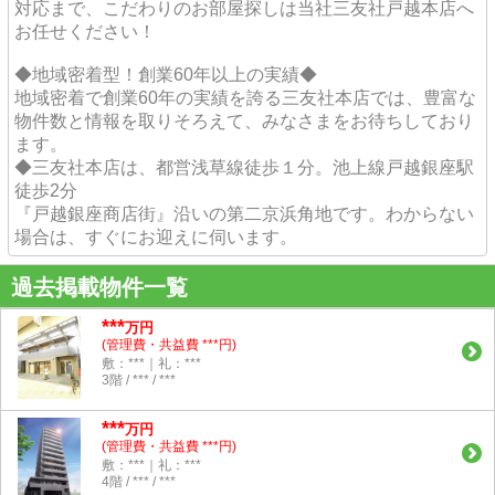
対応まで、こだわりのお部屋探しは当社三友社戸越本店へ
お任せください！
◆地域密着型！創業60年以上の実績◆
地域密着で創業60年の実績を誇る三友社本店では、豊富な
物件数と情報を取りそろえて、みなさまをお待ちしており
ます。
◆三友社本店は、都営浅草線徒歩１分。池上線戸越銀座駅
徒歩2分
『戸越銀座商店街』沿いの第二京浜角地です。わからない
場合は、すぐにお迎えに伺います。
過去掲載物件一覧
***
万円
(管理費・共益費 ***円)
敷：***｜礼：***
3階 / *** / ***
***
万円
(管理費・共益費 ***円)
敷：***｜礼：***
4階 / *** / ***